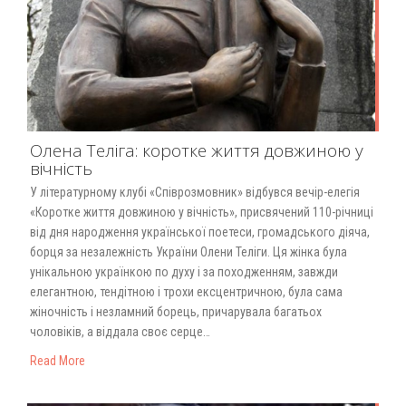
Олена Теліга: коротке життя довжиною у
вічність
У літературному клубі «Співрозмовник» відбувся вечір-елегія
«Коротке життя довжиною у вічність», присвячений 110-річниці
від дня народження української поетеси, громадського діяча,
борця за незалежність України Олени Теліги. Ця жінка була
унікальною українкою по духу і за походженням, завжди
елегантною, тендітною і трохи ексцентричною, була сама
жіночність і незламний борець, причарувала багатьох
чоловіків, а віддала своє серце…
Read More