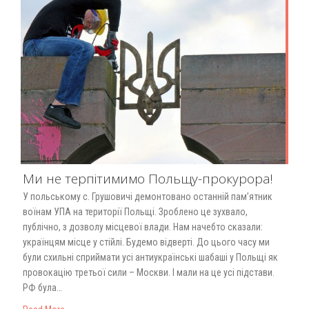
Ми не терпітимимо Польщу-прокурора!
У польському с. Грушовичі демонтовано останній пам’ятник
воїнам УПА на території Польщі. Зроблено це зухвало,
публічно, з дозволу місцевої влади. Нам начебто сказали:
українцям місце у стійлі. Будемо відверті. До цього часу ми
були схильні сприймати усі антиукраїнські шабаші у Польщі як
провокацію третьої сили – Москви. І мали на це усі підстави.
РФ була…