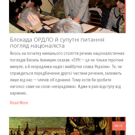
Блокада ОРДЛО й супутні питання:
погляд націоналіста
Якось на початку нинішнього століття речник націоналістичних
поглядів Василь Іванишин сказав: «ОУН — це не тільки героїчне
минуле, а й незрадлива надія і майбутня слава України». Те, чи
справдиться передбачення другої частини речення, залежить
лише від нас — членів об’єднання. Тому хотів би зробити
наголос саме на слові «незрадлива». Адже в разі відступу від
наріжних…
Read More
Кві 15