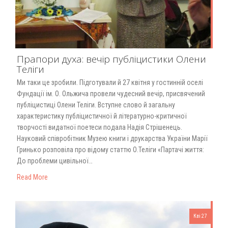
Прапори духа: вечір публіцистики Олени
Теліги
Ми таки це зробили. Підготували й 27 квітня у гостинній оселі
Фундації ім. О. Ольжича провели чудесний вечір, присвячений
публіцистиці Олени Теліги. Вступне слово й загальну
характеристику публіцистичної й літературно-критичної
творчості видатної поетеси подала Надія Стрішенець.
Науковий співробітник Музею книги і друкарства України Марії
Гринько розповіла про відому статтю О.Теліги «Партачі життя:
До проблеми цивільної…
Read More
Кві 27