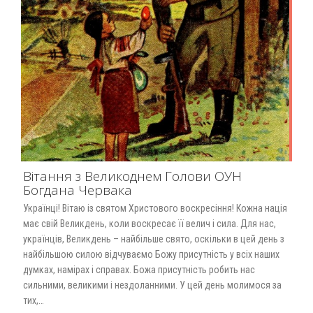
Вітання з Великоднем Голови ОУН
Богдана Червака
Українці! Вітаю із святом Христового воскресіння! Кожна нація
має свій Великдень, коли воскресає її велич і сила. Для нас,
українців, Великдень – найбільше свято, оскільки в цей день з
найбільшою силою відчуваємо Божу присутність у всіх наших
думках, намірах і справах. Божа присутність робить нас
сильними, великими і нездоланними. У цей день молимося за
тих,…