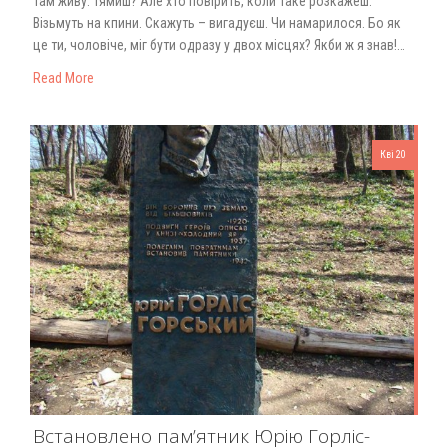
там живу. Тямиш? Але хто повірить, коли таке розкажеш.
Візьмуть на кпини. Скажуть – вигадуєш. Чи намарилося. Бо як
це ти, чоловіче, міг бути одразу у двох місцях? Якби ж я знав!…
Read More
Кві 20
Встановлено пам’ятник Юрію Горліс-