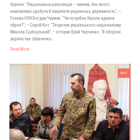
березні: “Національна революція – чинник, без якого
неможливо здобути й закріпити українську державність”, –
Голова ОУН Богдан Червак. “Чи потрібна Україні ядерна
зброя?”, – Сергій Кот. “Теоретик українського націоналізму
Микола Сціборський”, – історик Юрій Черченко. “В обороні
українства: Шевченко…
Read More
Кві 9