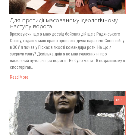
Для протидії масованому ідеологічному
наступу ворога
Враховуючи, що я маю досвід бойових дій ще з Радянського
Союзу, гадаю я маю право провести деякі паралелі. Свою війну
в ЗСУ я почав у Пісках в якості командира роти. На що я
звернув увагу? Декілька днів я не мав уявлення ні про
населений пункт, ні про ворога… Не було мапи… В подальшому я
спостерігав…
Read More
Кві 8