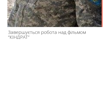
Завершується робота над фільмом
“КІНДРАТ”
Домальовуємо портрет Кіндрата. Струпків, Львів, Миколаїв,
Київ, Піски, Тоненьке, Бутівка – шлях до усвідомлення свого
високого чину, і тією ж дорогою назад – здійснивши своє
високе призначення. Опитано сотні людей, відзнято, зібрано
сотні годин відеоматеріалів. Починаємо монтувати. Настає
найвідповідальніший момент: мусимо вирішити, що залишиться
у фільмі, що відкидаємо. Передамо в Державний архів більше
10 годин…
Read More