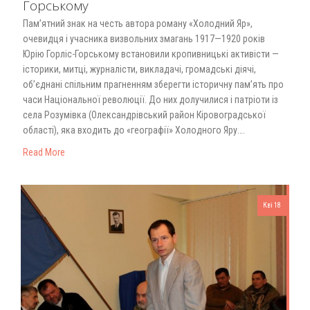
Горському
Пам’ятний знак на честь автора роману «Холодний Яр»,
очевидця і учасника визвольних змагань 1917—1920 років
Юрію Горліс-Горському встановили кропивницькі активісти —
історики, митці, журналісти, викладачі, громадські діячі,
об’єднані спільним прагненням зберегти історичну пам’ять про
часи Національної революції. До них долучилися і патріоти із
села Розумівка (Олександрівський район Кіровоградської
області), яка входить до «географії» Холодного Яру….
Read More
Кві 18