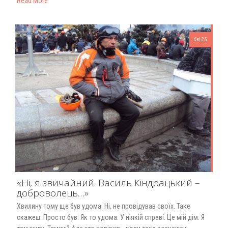
Read More
Кві 25
«Ні, я звичайний. Василь Кіндрацький –
доброволець…»
Хвилину тому ще був удома. Ні, не провідував своїх. Таке
скажеш. Просто був. Як то удома. У ніякій справі. Це мій дім. Я