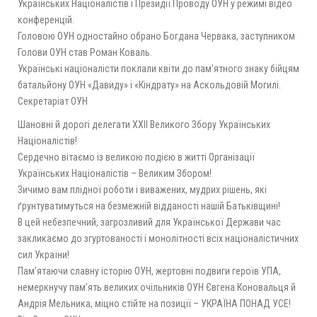
Українських Націоналістів і Президії Проводу ОУН у режимі відео
конференцій.
Головою ОУН одностайно обрано Богдана Червака, заступником
Голови ОУН став Роман Коваль.
Українські націоналісти поклали квіти до пам’ятного знаку бійцям
батальйону ОУН «Давиду» і «Кіндрату» на Аскольдовій Могилі.
Секретаріат ОУН
Шановні й дорогі делегати ХХІІ Великого Збору Українських
Націоналістів!
Сердечно вітаємо із великою подією в житті Організації
Українських Націоналістів – Великим Збором!
Зичимо вам плідної роботи і виважених, мудрих рішень, які
ґрунтуватимуться на безмежній відданості нашій Батьківщині!
В цей небезпечний, загрозливий для Української Держави час
закликаємо до згуртованості і монолітності всіх націоналістичних
сил України!
Пам’ятаючи славну історію ОУН, жертовні подвиги героїв УПА,
немеркнучу пам’ять великих очільників ОУН Євгена Коновальця й
Андрія Мельника, міцно стійте на позиції – УКРАЇНА ПОНАД УСЕ!