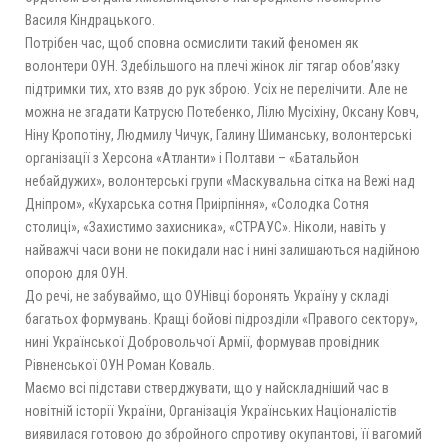
Василя Кіндрацького.
Потрібен час, щоб сповна осмислити такий феномен як
волонтери ОУН. Здебільшого на плечі жінок ліг тягар обов’язку
підтримки тих, хто взяв до рук зброю. Усіх не перелічити. Але не
можна не згадати Катрусю Потебенко, Лілю Мусіхіну, Оксану Ковч,
Ніну Кропотіну, Людмилу Чичук, Галину Шиманську, волонтерські
організації з Херсона «Атланти» і Полтави – «Батальйон
небайдужих», волонтерські групи «Маскувальна сітка на Вежі над
Дніпром», «Кухарська сотня Приірпіння», «Солодка Сотня
столиці», «Захистимо захисника», «СТРАУС». Ніколи, навіть у
найважчі часи вони не покидали нас і нині залишаються надійною
опорою для ОУН.
До речі, не забуваймо, що ОУНівці боронять Україну у складі
багатьох формувань. Кращі бойові підрозділи «Правого сектору»,
нині Української Добровольчої Армії, формував провідник
Рівненської ОУН Роман Коваль.
Маємо всі підстави стверджувати, що у найскладніший час в
новітній історії України, Організація Українських Націоналістів
виявилася готовою до збройного спротиву окупантові, її вагомий