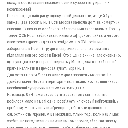
вклад в обстоювання незалежности й суверенітету країни –
незаперечний.
Показово, що найкращу оцінку нашій діяльности, як це й було
завжди, дає ворог. Бійців ОУН Москва занесла до т. зв. «смертних
списків», їх визнано особливо небезпечними «каратєлямі». Торік у
травні ФСБ Росії заблокувало нашого офіційного сайта, а на його
електрону адресу надіслало повідому, що ОУН офіційно
заборонена в Росії. У грудні «невідомі» запальною сумішшю
підпалили нашого офіса в Києві. Хто б це не вчинив, але очевидно,
що вуха цієї спецоперації стирчать у Москві, яка в такий спосіб
прагне налякати й здеморалізувати українців.
Два останні роки Україна живе у двох паралельних світах. На
Донбасі війна. На решті території – політиканство, партійні чвари,
нескінченні суперечки на тему «як жити далі».
Натомісць ОУН намагалися бути в реальному світі. Усе, що
робилося мало на меті одне: розв’язати ключову й найголовнішу
проблему – протистояти аґресорові, обстояти цілісність і
самостійність України. А це можливо, тільки тоді, коли нація має
хребта: не погоджується на «гнилі» компроміси, зберігає власну
ідентичність, плекає історичну пам’ять, зберігає культурну й