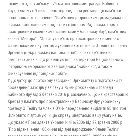
плану заходів у зв’язку з 75-ми роковинами трагедії Бабиного
Яру», у якому п.9 визначено «проведення реставрації пам’ятки
національ-ного значення “Пам’ятник радянським громадянам та
військовополоненим солдатам і офіцерам Радянської армії,
розстріляним німецькими фашистами у Бабиному Яру”, пам’ятних
знаків “Менора” і “Хрест у пам’ять про розстріляних німецько-
фашистськими окупантами української поетеси О.Теліги та членів
Організації українських націоналістів”, інших пам’ятників і
пам’ятних знаків, що розміщуються на території Національного
історико-меморіального заповідника “Бабин Яр”, а також
фінансування відповідних робіт».
У Додатку до протоколу засідання Оргкомітету з підготовки та
проведення заходів у зв’язку з 75-ми роковинами трагедії
Бабиного Яру від 3 березня 2016 р. зазначено, що на «реставрацію
Хреста у пам’ять про роз-стріляних у Бабиному Яру українську
поетесу О. Телігу та членів ОУН» передбачено виділити 80 тис. грн.
Цілковито підтримуючи цю справу, звертаємо вашу увагу на те,
що указом Президента України N 416/2006 від 22 травня 2006 р.
“Про відзначення 100-річчя від дня народження Олени Теліги”