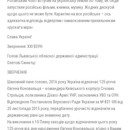
Російський чобіт вступив на українську землю по тому, як сюди
запустили російські фільми, книжки, музику. Жодних дискусій
щодо цього не може бути. Карантин на все російське – ось
адекватна відповідь відвертим і замаскованим прихильникам
«рускаґа міра».
Слава Україні!
Звернення ХХІ ВЗУН
Голові Львівської обласної державної адміністрації
Олегові Синютці
ЗВЕРНЕННЯ
Шановний пане голово, 2016 року Україна відзначає 125-річчя
Євгена Коновальця – командира Київського корпусу Січових
Стрільців, полковника Дієвої Армії УНР, засновника УВО та ОУН.
Відповідною Постановою Верховної Ради України за № 831-VIII від
25 листопада 2015 року, передбачено урочисто відзначити на
державному рівні цю знаменну дату.
На виконання п.10 Плану заходів щодо відзначення цього року
125-річчя від дня народження Євгена Коновальця, згідно з Вашим