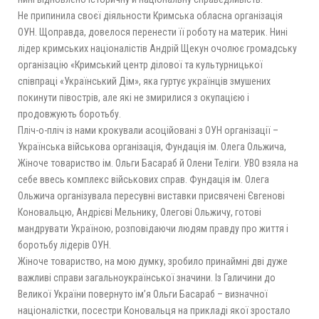
Не припинила своєї діяльности Кримська обласна організація
ОУН. Щоправда, довелося перенести її роботу на материк. Нині
лідер кримських націоналістів Андрій Щекун очолює громадську
організацію «Кримський центр ділової та культурницької
співпраці «Український Дім», яка гуртує українців змушених
покинути півострів, але які не змирилися з окупацією і
продовжують боротьбу.
Пліч-о-пліч із нами крокували асоційовані з ОУН організації –
Українська військова організація, Фундація ім. Олега Ольжича,
Жіноче товариство ім. Ольги Басараб й Олени Теліги. УВО взяла на
себе ввесь комплекс військових справ. Фундація ім. Олега
Ольжича організувала пересувні виставки присвячені Євгенові
Коновальцю, Андрієві Мельнику, Олегові Ольжичу, готові
мандрувати Україною, розповідаючи людям правду про життя і
боротьбу лідерів ОУН.
Жіноче товариство, на мою думку, зробило принаймні дві дуже
важливі справи загальноукраїнської значини. Із Галичини до
Великої України повернуто ім’я Ольги Басараб – визначної
націоналістки, посестри Коновальця на прикладі якої зростало