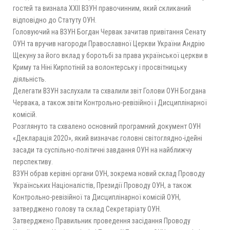
гостей та визнала ХХІІ ВЗУН правочинним, який скликаний
відповідно до Статуту ОУН.
Головуючий на ВЗУН Богдан Червак зачитав привітання Сенату
ОУН та вручив нагороди Православної Церкви України Андрію
Щекуну за його вклад у боротьбі за права української церкви в
Криму та Ніні Кирпотіній за волонтерську і просвітницьку
діяльність.
Делегати ВЗУН заслухали та схвалили звіт Голови ОУН Богдана
Червака, а також звіти Контрольно-ревізійної і Дисциплінарної
комісій.
Розглянуто та схвалено основний програмний документ ОУН
«Декларація 202О», який визначає головні світоглядно-ідейні
засади та суспільно-політичні завдання ОУН на найближчу
перспективу.
ВЗУН обрав керівні органи ОУН, зокрема новий склад Проводу
Українських Націоналістів, Президії Проводу ОУН, а також
Контрольно-ревізійної та Дисциплінарної комісій ОУН,
затверджено голову та склад Секретаріату ОУН.
Затверджено Правильник проведення засідання Проводу