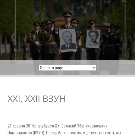
Skip
to
content
XXI, ХХІІ ВЗУН
21 травня 2016р. відбувся ХХІ Великий Збір Українських
Націоналістів (ВЗУН). Перед його початком делегати і гості, які