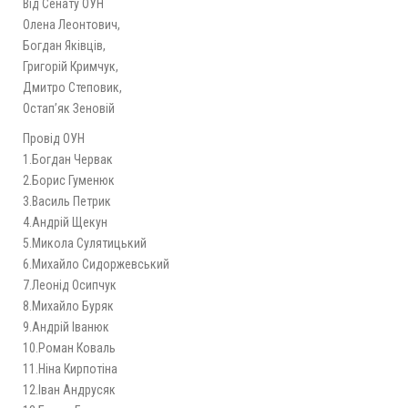
Від Сенату ОУН
Олена Леонтович,
Богдан Яківців,
Григорій Кримчук,
Дмитро Степовик,
Остап’як Зеновій
Провід ОУН
1.Богдан Червак
2.Борис Гуменюк
3.Василь Петрик
4.Андрій Щекун
5.Микола Сулятицький
6.Михайло Сидоржевський
7.Леонід Осипчук
8.Михайло Буряк
9.Андрій Іванюк
10.Роман Коваль
11.Ніна Кирпотіна
12.Іван Андрусяк