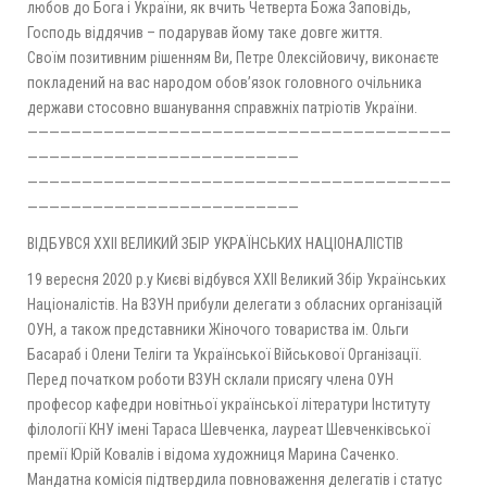
любов до Бога і України, як вчить Четверта Божа Заповідь,
Господь віддячив – подарував йому таке довге життя.
Своїм позитивним рішенням Ви, Петре Олексійовичу, виконаєте
покладений на вас народом обов’язок головного очільника
держави стосовно вшанування справжніх патріотів України.
———————————————————————————————————————
—————————————————————————
———————————————————————————————————————
—————————————————————————
ВІДБУВСЯ ХХІІ ВЕЛИКИЙ ЗБІР УКРАЇНСЬКИХ НАЦІОНАЛІСТІВ
19 вересня 2020 р.у Києві відбувся ХХІІ Великий Збір Українських
Націоналістів. На ВЗУН прибули делегати з обласних організацій
ОУН, а також представники Жіночого товариства ім. Ольги
Басараб і Олени Теліги та Української Військової Організації.
Перед початком роботи ВЗУН склали присягу члена ОУН
професор кафедри новітньої української літератури Інституту
філології КНУ імені Тараса Шевченка, лауреат Шевченківської
премії Юрій Ковалів і відома художниця Марина Саченко.
Мандатна комісія підтвердила повноваження делегатів і статус