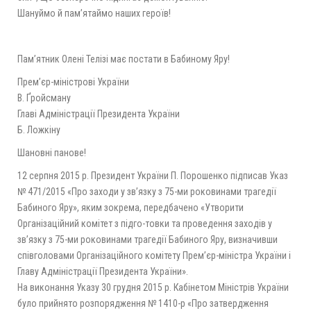
Шануймо й пам’ятаймо наших героїв!
Пам’ятник Олені Телізі має постати в Бабиному Яру!
Прем’єр-міністрові України
В. Ґройсману
Главі Адміністрації Президента України
Б. Ложкіну
Шановні панове!
12 серпня 2015 р. Президент України П. Порошенко підписав Указ
№ 471/2015 «Про заходи у зв’язку з 75-ми роковинами трагедії
Бабиного Яру», яким зокрема, передбачено «Утворити
Організаційний комітет з підго-товки та проведення заходів у
зв’язку з 75-ми роковинами трагедії Бабиного Яру, визначивши
співголовами Організаційного комітету Прем’єр-міністра України і
Главу Адміністрації Президента України».
На виконання Указу 30 грудня 2015 р. Кабінетом Міністрів України
було прийнято розпорядження № 1410-р «Про затвердження