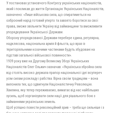
У постановах установчого Конґресу українських націоналістів,
який і покликав до життя Організацію Українських Націоналістів,
зазначено: «Лише військова сила, що спиратиметься на
озброєний нарід готовий уперто та завзято боротися за свої
права, зможе звільнити Україну від займанщини та вможливити
упорядкування Української Держави.
Оборону упорядкованої Держави перебере єдина, регулярна,
надклясова, національна армія й фльота, що враз із
територіяльними козачими частинами будуть збудовані на
підставі загальної військової повинности».
1939 року вже на Другому Великому Зборі Українських
Націоналістів Олег Ольжич зазначав: «Українська збройна сила
від століть високо держала прапор національної ідеї всупереч
усім силам розкладу і рабства. Вірна своїм традиціям – вона
вилонила тих, що здвигнули Націоналістичну Революцію.
Хвилина, яку тепер переживаємо, вимагає від нас найбільших
зусиль, щоб зорганізувати сили нації для рішального бою з
займаннями українських земель.
Щоб успішно повести революційний зрив – треба ще сильніше і з