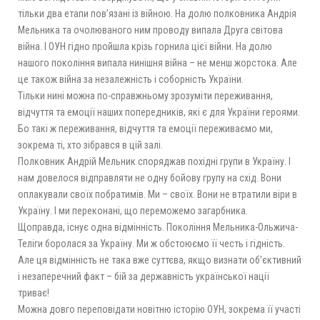
тільки два етапи пов’язані із війною. На долю полковника Андрія
Мельника та очолюваного ним проводу випала Друга світова
війна. І ОУН гідно пройшла крізь горнила цієї війни. На долю
нашого покоління випала нинішня війна – не менш жорстока. Але
це також війна за незалежність і соборність України.
Тільки нині можна по-справжньому зрозуміти переживання,
відчуття та емоції наших попередників, які є для України героями.
Бо такі ж переживання, відчуття та емоції переживаємо ми,
зокрема ті, хто зібрався в цій залі.
Полковник Андрій Мельник споряджав похідні групи в Україну. І
нам довелося відправляти не одну бойову групу на схід. Вони
оплакували своїх побратимів. Ми – своїх. Вони не втратили віри в
Україну. І ми переконані, що переможемо загарбника.
Щоправда, існує одна відмінність. Покоління Мельника-Ольжича-
Теліги боролася за Україну. Ми ж обстоюємо її честь і гідність.
Але ця відмінність не така вже суттєва, якщо визнати об’єктивний
і незаперечний факт – бій за державність української нації
триває!
Можна довго переповідати новітню історію ОУН, зокрема її участі