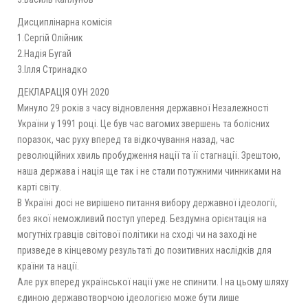
Дисциплінарна комісія
1.Сергій Олійник
2.Надія Бугай
3.Ілля Стринадко
ДЕКЛАРАЦІЯ ОУН 2020
Минуло 29 років з часу відновлення державної Незалежності
України у 1991 році. Це був час вагомих звершень та болісних
поразок, час руху вперед та відкочування назад, час
революційних хвиль пробудження нації та її стагнації. Зрештою,
наша держава і нація ще так і не стали потужними чинниками на
карті світу.
В Україні досі не вирішено питання вибору державної ідеології,
без якої неможливий поступ уперед. Бездумна орієнтація на
могутніх гравців світової політики на сході чи на заході не
призведе в кінцевому результаті до позитивних наслідків для
країни та нації.
Але рух вперед української нації уже не спинити. І на цьому шляху
єдиною державотворчою ідеологією може бути лише