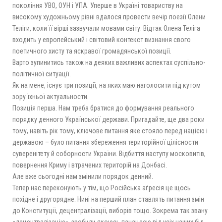
покоління УВО, ОУН і УПА. Уперше в Україні товариству на
високому художньому рівні вдалося провести вечір поезії Олени
Теліги, коли її вірші зазвучали мовами світу. Відтак Олена Теліга
входить у европейський і світовий контекст визнання свого
поетичного хисту та яскравої громадянської позиції.
Варто зупинитись також на деяких важливих аспектах суспільно-
політичної ситуації.
Як на мене, існує три позиції, на яких маю наголосити під кутом
зору їхньої актуальности.
Позиція перша. Нам треба братися до формування реального
порядку денного Української держави. Пригадайте, ще два роки
тому, навіть рік тому, ключове питання яке стояло перед нацією і
державою – було питання збереження територійної цілісности
суверенітету й соборности України. Відбиття наступу московитів,
повернення Криму і втрачених територій на Донбасі.
Але вже сьогодні нам змінили порядок денний.
Тепер нас переконують у тім, що Російська аґресія це щось
похідне і другорядне. Нині на перший план ставлять питання змін
до Конституції, децентралізації, виборів тощо. Зокрема так звану