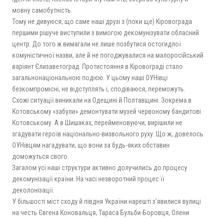
мовну самобутність.
Тому не дивуюся, що саме наші друзі з (поки ще) Кіровограда
першими рішуче виступили з вимогою декомунізувати обласний
центр. До того ж вимагали не лише позбутися остогидлої
комуністичної назви, але й не погоджувалися на малоросійський
варіянт Єлизаветоград. Протистояння в Кіровограді стало
загальнонаціональною подією. У цьому наші ОУНівці
безкомпромісні, не відступлять і, сподіваюся, переможуть.
Схожі ситуації виникали на Одещині й Полтавщині. Зокрема в
Котовському «забули» демонтувати музей червоному бандитові
Котовському. А в Шишаках, перейменовуючи, вирішили не
згадувати героїв національно-визвольного руху. Що ж, довелось
ОУНівцям нагадувати, що вони за будь-яких обставин
доможуться свого.
Загалом усі наші структури активно долучились до процесу
декомунізації країни. На часі незворотний процес її
деколонізації.
У більшості міст сходу й півдня України нарешті з’явилися вулиці
на честь Євгена Коновальця, Тараса Бульби-Боровця, Олени