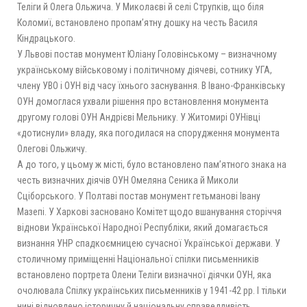
Теліги й Олега Ольжича. У Миколаєві й селі Струпків, що біля
Коломиї, встановлено пропам’ятну дошку на честь Василя
Кіндрацького.
У Львові постав монумент Юліану Головінському – визначному
українському військовому і політичному діячеві, сотнику УГА,
члену УВО і ОУН від часу їхнього заснування. В Івано-Франківську
ОУН домоглася ухвали рішення про встановлення монумента
другому голові ОУН Андрієві Мельнику. У Житомирі ОУНівці
«дотиснули» владу, яка погодилася на спорудження монумента
Олегові Ольжичу.
А до того, у цьому ж місті, було встановлено пам’ятного знака на
честь визначних діячів ОУН Омеляна Сеника й Миколи
Сціборського. У Полтаві постав монумент гетьманові Івану
Мазепі. У Харкові засновано Комітет щодо вшанування сторіччя
віднови Української Народної Республіки, який домагається
визнання УНР спадкоємницею сучасної Української держави. У
столичному приміщенні Національної спілки письменників
встановлено портрета Олени Теліги визначної діячки ОУН, яка
очолювала Спілку українських письменників у 1941-42 рр. І тільки
нині відновлено історичну й національну справедливість.