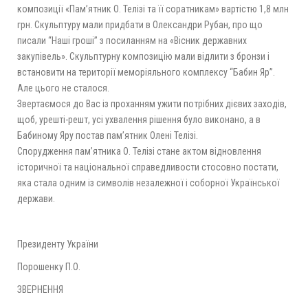
композиції «Пам’ятник О. Телізі та її соратникам» вартістю 1,8 млн
грн. Скульптуру мали придбати в Олександри Рубан, про що
писали “Наші гроші” з посиланням на «Вісник державних
закупівель». Скульптурну композицію мали відлити з бронзи і
встановити на території меморіяльного комплексу “Бабин Яр”.
Але цього не сталося.
Звертаємося до Вас із проханням ужити потрібних дієвих заходів,
щоб, урешті-решт, усі ухвалення рішення було виконано, а в
Бабиному Яру постав пам’ятник Олені Телізі.
Спорудження пам’ятника О. Телізі стане актом відновлення
історичної та національної справедливости стосовно постати,
яка стала одним із символів незалежної і соборної Української
держави.
Президенту України
Порошенку П.О.
ЗВЕРНЕННЯ