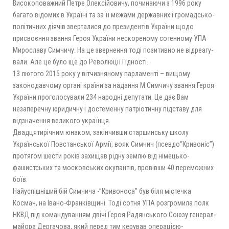
Високоповажний Петре Олексійовичу, починаючи з 1996 року
багато відомих в Україні та за її межами державних і громадсько-
політичних діячів зверталися до президентів України щодо
присвоєння звання Героя України нескореному сотенному УПА
Мирославу Симчичу. На це звернення тоді позитивно не відреагу-
вали. Але це було ще до Революції Гідності.
13 лютого 2015 року у вітчизняному парламенті – вищому
законодавчому органі країни за надання М.Симчичу звання Героя
України проголосували 234 народні депутати. Це дає Вам
незаперечну юридичну і достеменну патріотичну підставу для
відзначення великого українця.
Двадцятирічним юнаком, закінчивши старшинську школу
Української Повстанської Армії, вояк Симчич (псевдо“Кривоніс”)
протягом шести років захищав рідну землю від німецько-
фашистських та московських окупантів, провівши 40 переможних
боїв.
Найуспішніший бій Симчича -”Кривоноса” був біля містечка
Космач, на Івано-Франківщині. Тоді сотня УПА розгромила полк
НКВД під командуванням двічі Героя Радянського Союзу генерал-
майора Дергачова, який перед тим керував операцією-