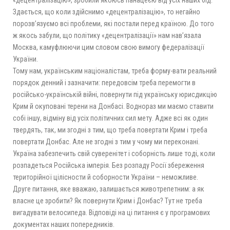
«децентралізацію», зробили якоюсь панацеєю від усіх наших бід.
Здається, що коли здійснимо «децентралізацію», то негайно
порозв’язуємо всі проблеми, які постали перед країною. До того
ж якось забули, що політику «децентралізації» нам нав’язала
Москва, камуфлюючи цим словом свою вимогу федералізації
України.
Тому нам, українським націоналістам, треба форму-вати реальний
порядок денний і зазначити: передовсім треба перемогти в
російсько-українській війні, повернути під українську юрисдикцію
Крим й окуповані терени на Донбасі. Воднораз ми маємо ставити
собі іншу, відміну від усіх політичних сил мету. Адже всі як один
твердять, так, ми згодні з тим, що треба повертати Крим і треба
повертати Донбас. Але не згодні з тим у чому ми переконані.
Україна забезпечить свій суверенітет і соборність лише тоді, коли
розпадеться Російська імперія. Без розпаду Росії збереження
територійної цілісности й соборности України – неможливе.
Друге питання, яке вважаю, залишається животрепетним: а як
власне це зробити? Як повернути Крим і Донбас? Тут не треба
вигадувати велосипеда. Відповіді на ці питання є у програмових
документах наших попередників.