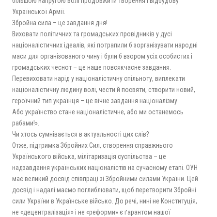
більшою напругою волі продовжити творення і відбудову
Української Армії.
Збройна сила – це завдання дня!
Виховати політичних та громадських провідників у дусі
націоналістичних ідеалів, які потрапили б зорганізувати народні
маси для організованого чину і були б взором усіх особистих і
громадських чеснот – це наше повсякчасне завдання.
Перевиховати нарід у націоналістичну спільноту, виплекати
націоналістичну людину волі, чести й посвяти, створити новий,
героїчний тип українця – це вічне завдання націоналізму.
Або українство стане націоналістичне, або ми останемось
рабами!».
Чи хтось сумнівається в актуальності цих слів?
Отже, підтримка Збройних Сил, створення справжнього
Українського війська, мілітаризація суспільства – це
надзавдання українських націоналістів на сучасному етапі. ОУН
має великий досвід співпраці зі Збройними силами України. Цей
досвід і надалі маємо поглиблювати, щоб перетворити Збройні
сили України в Українське військо. До речі, нині не Конституція,
не «децентралізація» і не «реформи» є ґарантом нашої