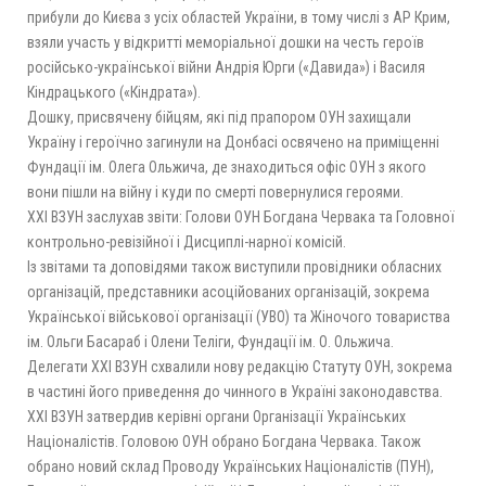
прибули до Києва з усіх областей України, в тому числі з АР Крим,
взяли участь у відкритті меморіальної дошки на честь героїв
російсько-української війни Андрія Юрги («Давида») і Василя
Кіндрацького («Кіндрата»).
Дошку, присвячену бійцям, які під прапором ОУН захищали
Україну і героїчно загинули на Донбасі освячено на приміщенні
Фундації ім. Олега Ольжича, де знаходиться офіс ОУН з якого
вони пішли на війну і куди по смерті повернулися героями.
ХХІ ВЗУН заслухав звіти: Голови ОУН Богдана Червака та Головної
контрольно-ревізійної і Дисциплі-нарної комісій.
Із звітами та доповідями також виступили провідники обласних
організацій, представники асоційованих організацій, зокрема
Української військової організації (УВО) та Жіночого товариства
ім. Ольги Басараб і Олени Теліги, Фундації ім. О. Ольжича.
Делегати ХХІ ВЗУН схвалили нову редакцію Статуту ОУН, зокрема
в частині його приведення до чинного в Україні законодавства.
ХХІ ВЗУН затвердив керівні органи Організації Українських
Націоналістів. Головою ОУН обрано Богдана Червака. Також
обрано новий склад Проводу Українських Націоналістів (ПУН),