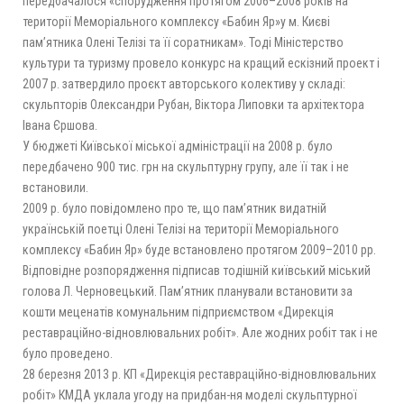
передбачалося «спорудження протягом 2006–2008 років на
території Меморіального комплексу «Бабин Яр»у м. Києві
пам’ятника Олені Телізі та її соратникам». Тоді Міністерство
культури та туризму провело конкурс на кращий ескізний проект і
2007 р. затвердило проєкт авторського колективу у складі:
скульпторів Олександри Рубан, Віктора Липовки та архітектора
Івана Єршова.
У бюджеті Київської міської адміністрації на 2008 р. було
передбачено 900 тис. грн на скульптурну групу, але її так і не
встановили.
2009 р. було повідомлено про те, що пам’ятник видатній
українській поетці Олені Телізі на території Меморіального
комплексу «Бабин Яр» буде встановлено протягом 2009–2010 рр.
Відповідне розпорядження підписав тодішній київський міський
голова Л. Черновецький. Пам’ятник планували встановити за
кошти меценатів комунальним підприємством «Дирекція
реставраційно-відновлювальних робіт». Але жодних робіт так і не
було проведено.
28 березня 2013 р. КП «Дирекція реставраційно-відновлювальних
робіт» КМДА уклала угоду на придбан-ня моделі скульптурної