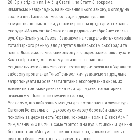
2015 р.), згідно з пп.1.4: б, д Статті 1. та Статті 6. зокрема.
Вимагаємо невідкладно, на виконання цього закону, з огляду на
зволікання Львівської міської ради з демонтування
комуністичної символіки, ухвалити рішення щодо демонтування
споруди «Монумент бойової слави радянських збройних сил» на
вул. Стрийській у м. Львові. Зважаючи на «сакральність» символів
тоталітарного режиму для депутатів львівської міської ради та
членів Львівського міськвиконкому, які відмовились виконувати
Закон «Про засудження комуністичного та націонал-
соціалістичного (нацистського) тоталітарних режимів в Україні та
заборону пропаґанди їхньої символіки», уважаємо за доцільне
запропонувати їм розв’язати питання експонування окремих
елементів т.зв. «монумента» на території музею тоталітарних
режимів у м. Львів, інших музейних закладів.
Уважаємо, що найкращим місцем для встановлення скульптури
Євгенові Коновальцю – духовому символу боротьби кількох
поколінь за державність України, зокрема – вояків Дієвої Армії
УНР, членів УВО й ОУН, є саме територія на вул. Стрийській, де нині
бовваніє т. зв. «Монумент бойової слави радянських збройних
сил», що безперечно підлягає демонтуванню.