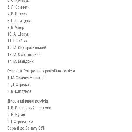
5. О. Кучерук
6. Л. Осипчук
7. В. Петрик
8. О. Прищепа
9. В. Чмир
10. А. Щекун
11. І. Баб’як
12. М. Сидоржевський
13. М. Сулятицький
14. М. Мандрик
Головна Контрольно-ревізійна комісія
1. М. Симчич – голова
2. Д. Стрижак
3. В. Каплунов
Дисциплінарна комісія
1. В. Репінський – голова
2. Н. Бугай
3. І. Стринадко
Обрані до Сенату ОУН