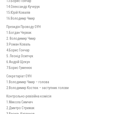
13.Борис Гончар
14.Олександр Кучерук
15.Юрій Ковалів
16.Володимр Чмир
Президія Проводу ОУН
1.Богдан Червак
2. Володимир Чмир
3.Роман Коваль
4.Борис Гончар
5. Леонід Осипчук
6.Андрій Щекун
7.Борис Гуменюк
Секретаріат ОУН
1.Володимир Чмир – голова
2.Володимир Костюк – заступник голови
Контрольно-ревізійна комісія
1.Микола Симчич
2.Дмитро Стрижак
3.Василь Каплунов