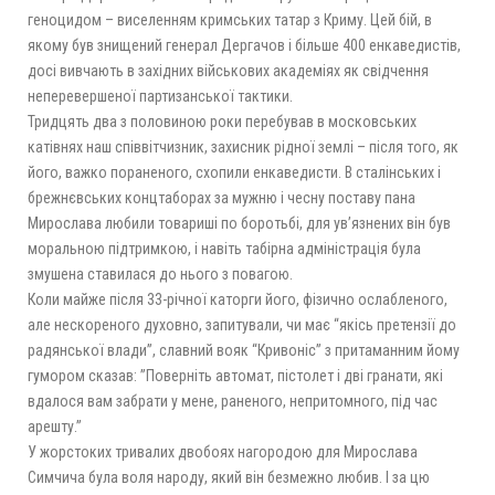
геноцидом – виселенням кримських татар з Криму. Цей бій, в
якому був знищений генерал Дергачов і більше 400 енкаведистів,
досі вивчають в західних військових академіях як свідчення
неперевершеної партизанської тактики.
Тридцять два з половиною роки перебував в московських
катівнях наш співвітчизник, захисник рідної землі – після того, як
його, важко пораненого, схопили енкаведисти. В сталінських і
брежнєвських концтаборах за мужню і чесну поставу пана
Мирослава любили товариші по боротьбі, для ув’язнених він був
моральною підтримкою, і навіть табірна адміністрація була
змушена ставилася до нього з повагою.
Коли майже після 33-річної каторги його, фізично ослабленого,
але нескореного духовно, запитували, чи має “якісь претензії до
радянської влади”, славний вояк “Кривоніс” з притаманним йому
гумором сказав: ”Поверніть автомат, пістолет і дві гранати, які
вдалося вам забрати у мене, раненого, непритомного, під час
арешту.”
У жорстоких тривалих двобоях нагородою для Мирослава
Симчича була воля народу, який він безмежно любив. І за цю