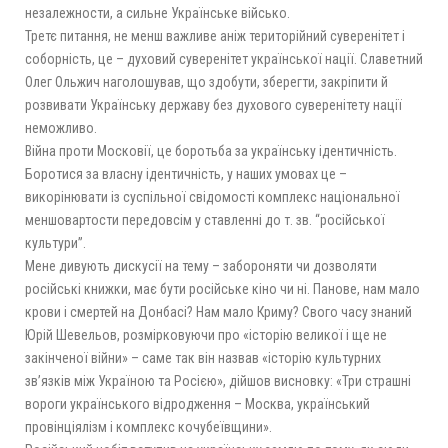
незалежности, а сильне Українське військо.
Третє питання, не менш важливе аніж територійний суверенітет і
соборність, це – духовий суверенітет української нації. Славетний
Олег Ольжич наголошував, що здобути, зберегти, закріпити й
розвивати Українську державу без духового суверенітету нації
неможливо.
Війна проти Московії, це боротьба за українську ідентичність.
Боротися за власну ідентичність, у наших умовах це –
викорінювати із суспільної свідомості комплекс національної
меншовартости передовсім у ставленні до т. зв. “російської
культури”.
Мене дивують дискусії на тему – забороняти чи дозволяти
російські книжки, має бути російське кіно чи ні. Панове, нам мало
крови і смертей на Донбасі? Нам мало Криму? Свого часу знаний
Юрій Шевельов, розмірковуючи про «історію великої і ще не
закінченої війни» – саме так він назвав «історію культурних
зв’язків між Україною та Росією», дійшов висновку: «Три страшні
вороги українського відродження – Москва, український
провінціялізм і комплекс кочубеївщини».