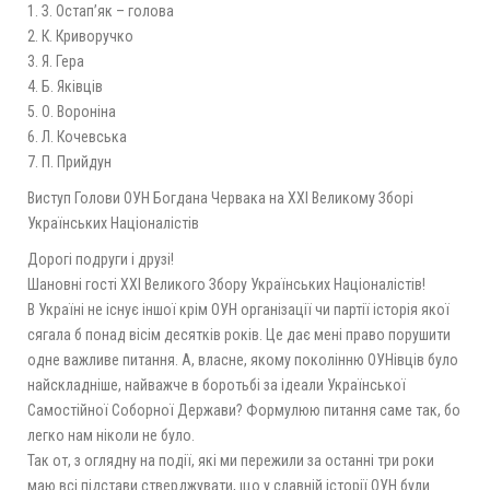
1. З. Остап’як – голова
2. К. Криворучко
3. Я. Гера
4. Б. Яківців
5. О. Вороніна
6. Л. Кочевська
7. П. Прийдун
Виступ Голови ОУН Богдана Червака на ХХІ Великому Зборі
Українських Націоналістів
Дорогі подруги і друзі!
Шановні гості ХХІ Великого Збору Українських Націоналістів!
В Україні не існує іншої крім ОУН організації чи партії історія якої
сягала б понад вісім десятків років. Це дає мені право порушити
одне важливе питання. А, власне, якому поколінню ОУНівців було
найскладніше, найважче в боротьбі за ідеали Української
Самостійної Соборної Держави? Формулюю питання саме так, бо
легко нам ніколи не було.
Так от, з оглядну на події, які ми пережили за останні три роки
маю всі підстави стверджувати, що у славній історії ОУН були