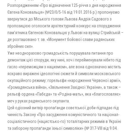
Розпорядженням «Про відзначення 125-річчя з дня народження
Євгена Коновальця» (№23/0/5-16 від 19.01.2016 р.) пропонуємо
звернутися до Міського голови Львова Андрія Садового з
пропозицією оголосити архітектурний конкурс на спорудження
пам’ятника Євгенові Коновальцю у Львові на вулиці Стрийській –
де розташовано т. зв. «Монумент бойової слави радянських
збройних сил».
Уже неодноразово громадськість порушувала питання про
демонтаж цієї споруди, яку нині, хоч і перейменували нібито під
гасло «переможцям з нацизмом», але вона однозначно містить
яскраво виражені ідеологічні сюжети й символи московського
окупаційного режиму: горельєфи «народження Червоної армії»,
«Громадянська війна», «Звільнення Західної України», а також –
рельєф ордена «Пабєда» та «Родіна-мать», яка «благословляє»
меч у руках радянського окупанта.
Цей одіозний витвір пропаґанди совєтської доби підпадає під
чинність Закону «Про засудження комуністичного та націонал-
соціалістичного (нацистсько-го) тоталітарних режимів в Україні
та заборону пропаґанди їхньої символіки» (№ 317-VIII від 9.04.