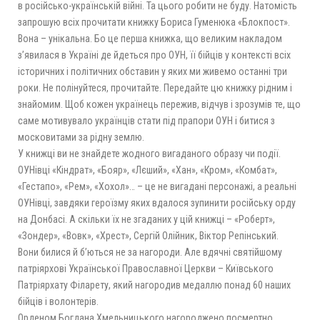
в російсько-українській війні. Та цього робити не буду. Натомість
запрошую всіх прочитати книжку Бориса Гуменюка «Блокпост».
Вона – унікальна. Бо це перша книжка, що великим накладом
з’явилася в Україні де йдеться про ОУН, її бійців у контексті всіх
історичних і політичних обставин у яких ми живемо останні три
роки. Не полінуйтеся, прочитайте. Передайте цю книжку рідним і
знайомим. Щоб кожен українець пережив, відчув і зрозумів те, що
саме мотивувало українців стати під прапори ОУН і битися з
московитами за рідну землю.
У книжці ви не знайдете жодного вигаданого образу чи події.
ОУНівці «Кіндрат», «Бояр», «Лєший», «Хан», «Кром», «Комбат»,
«Гестапо», «Рем», «Хохол»… – це не вигадані персонажі, а реальні
ОУНівці, завдяки героїзму яких вдалося зупинити російську орду
на Донбасі. А скільки їх не згаданих у цій книжці – «Роберт»,
«Зондер», «Вовк», «Хрест», Сергій Олійник, Віктор Репінський.
Вони билися й б’ються не за нагороди. Але вдячні святійшому
патріярхові Української Православної Церкви – Київського
Патріярхату Філарету, який нагородив медаллю понад 60 наших
бійців і волонтерів.
Орденом Богдана Хмельницького нагороджено посмертно