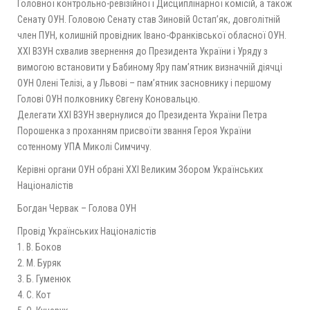
Головної контрольно-ревізійної і Дисциплінарної комісій, а також
Сенату ОУН. Головою Сенату став Зиновій Остап’як, довголітній
член ПУН, колишній провідник Івано-Франківської обласної ОУН.
ХХІ ВЗУН схвалив звернення до Президента України і Уряду з
вимогою встановити у Бабиному Яру пам’ятник визначній діячці
ОУН Олені Телізі, а у Львові – пам’ятник засновнику і першому
Голові ОУН полковнику Євгену Коновальцю.
Делегати ХХІ ВЗУН звернулися до Президента України Петра
Порошенка з проханням присвоїти звання Героя України
сотенному УПА Миколі Симчичу.
Керівні органи ОУН
обрані ХХІ Великим Збором Українських
Націоналістів
Богдан Червак – Голова ОУН
Провід Українських Націоналістів
1. В. Боков
2. М. Буряк
3. Б. Гуменюк
4. С. Кот