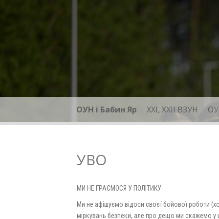
Skip
to
content
ОУН і Бабин Яр
XXI, ХХІІ ВЗУН
ОУ
УВО
МИ НЕ ГРАЄМОСЯ У ПОЛІТИКУ
Ми не афішуємо відоси своєї бойової роботи (хоч
міркувань безпеки, але про дещо ми скажемо у 