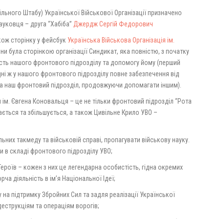
льного Штабу) Української Військової Організації призначено
ауковця – друга “Хабіба”
Джердж Сергій Федорович
кож сторінку у фейсбук
Українська Військова Організація ім.
ни була сторінкою організації Синдикат, яка повністю, з початку
ність нашого фронтового підрозділу та допомогу йому (перший
дні ж у нашого фронтового підрозділу повне забезпечення від
 наш фронтовий підрозділ, продовжуючи допомагати іншим).
я ім. Євгена Коновальця – це не тільки фронтовий підрозділ “Рота
ється та збільшується, а також Цивільне Крило УВО –
льних такмеду та військовій справі, пропагувати військову науку.
и в складі фронтового підрозділу УВО;
Героїв – кожен з них це легендарна особистість, гідна окремих
рча діяльність в ім’я Національної Ідеї;
 на підтримку Збройних Сил та задля реалізації Української
деструкціям та операціям ворогів;