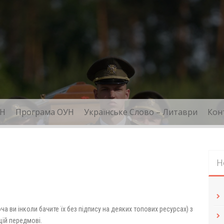
Н
Програма ОУН
Українське Слово – Литаври
Кон
Н
а ви інколи бачите їх без підпису на деяких топових ресурсах) з
цій передмові.