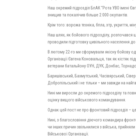
Наш окремий підрозділ БпАК “Рота УВО імені Єв
знищив та покалічив більше 2 000 окупантів.
Крім того: ворожа техніка, бпла, зтр, укриття, мін
Наш шлях, як бойового підрозділу, розпочався 
проводили підготовку цивільного населення до 
В лютому 22-го ми сформували якісну бойову оди
Організації Євгена Коновальця, так як кістяк п
ветерани батальйону ОУН, ДУК, Донбас, Торнад
Баришівський, Бахмутський, Часівярський, Сіве
Добропільський і не тільки – ми завжди на найг
Нині ми виросли до окремого підрозділу та пов
оцінку вищого військового командування.
Однак цей пост не про фронтовий підрозділ – ц
Нині, з благословіння діючого командира фронто
чи інших причин звільнилися з війська, прийнял
Військової Організації.