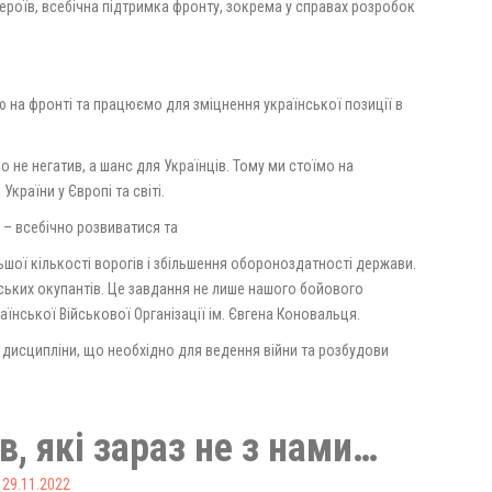
ероїв, всебічна підтримка фронту, зокрема у справах розробок
 на фронті та працюємо для зміцнення української позиції в
мо не негатив, а шанс для Українців. Тому ми стоїмо на
країни у Європі та світі.
 – всебічно розвиватися та
ьшої кількості ворогів і збільшення обороноздатності держави.
ських окупантів. Це завдання не лише нашого бойового
аїнської Військової Організації ім. Євгена Коновальця.
дисципліни, що необхідно для ведення війни та розбудови
в, які зараз не з нами…
 29.11.2022