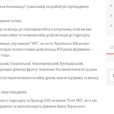
гена Коновальця” (самоназва) за крайній рік підтверджено
ування та інше.
ще за місяць до повномасштабного вторгнення, коли ми вже
нової війни та починали набір добровольців до підрозділу.
ницю, яку назвали “УВО”, на честь Української Військової
О
ідрозділу склали колишні добровольці АТО різних формувань –
о тощо.
рський, Покровський, Новопавлівський, Вугледарський,
арячіших ділянках фронту та воюємо без виключення всі ці роки.
По
ністю переключилися на війну дронів, маючи підтримку та високу
е лише передмова.
вого підрозділу та Проводу ОУН, ветерани “Роти УВО”, які з тих
и рішення та започатковують Цивільне Крило Української