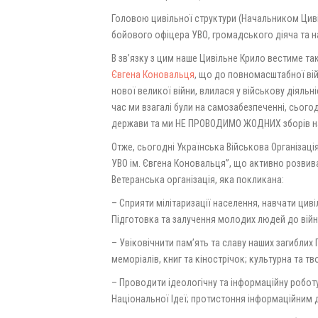
Головою цивільної структури (Начальником Циві
бойового офіцера УВО, громадського діяча та н
В зв’язку з цим наше Цивільне Крило вестиме та
Євгена Коновальця
, що до повномасштабної вій
нової великої війни, влилася у військову діяль
час ми взагалі були на самозабезпеченні, сього
держави та ми НЕ ПРОВОДИМО ЖОДНИХ зборів на
Отже, сьогодні Українська Військова Організаці
УВО ім. Євгена Коновальця”, що активно розвива
Ветеранська організація, яка покликана:
– Сприяти мілітаризації населення, навчати циві
Підготовка та залучення молодих людей до війн
– Увіковічнити пам’ять та славу наших загиблих 
меморіалів, книг та кінострічок; культурна та тво
– Проводити ідеологічну та інформаційну роботу
Національної Ідеї; протистоння інформаційним 