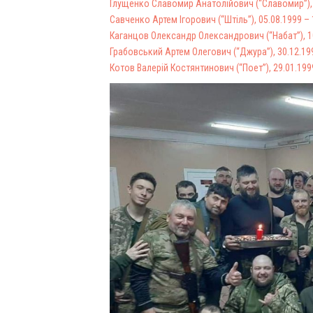
Глущенко Славомир Анатолійович (“Славомир”), 09
Савченко Артем Ігорович (“Штіль”), 05.08.1999 – 
Каганцов Олександр Олександрович (“Набат”), 10
Грабовський Артем Олегович (“Джура”), 30.12.19
Котов Валерій Костянтинович (“Поет”), 29.01.199