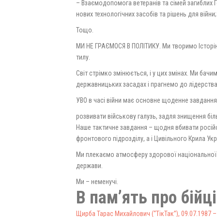
– Взаємодопомога ветеранів та сімей загиблих Г
нових технологічних засобів та рішень для війни;
Тощо.
МИ НЕ ГРАЄМОСЯ В ПОЛІТИКУ. Ми творимо Історію
тилу.
Світ стрімко змінюється, і у цих змінах. Ми бачи
державницьких засадах і прагнемо до лідерства У
УВО в часі війни має основне щоденне завдання
розвивати військову галузь, задля знищення біл
Наше тактичне завдання – щодня вбивати росій
фронтового підрозділу, а і Цивільного Крила Укр
Ми плекаємо атмосферу здорової національної 
держави.
Ми – неменучі.
В памʼять про бійці
Щирба Тарас Михайлович (“ТікТак”), 09.07.1987 –