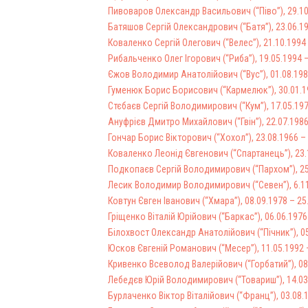
Пивоваров Олександр Васильович (“Піво”), 29.10
Батяшов Сергій Олександрович (“Батя”), 23.06.19
Коваленко Сергій Олегович (“Велес”), 21.10.1994
Рибальченко Олег Ігорович (“Риба”), 19.05.1994 
Єжов Володимир Анатолійович (“Вус”), 01.08.198
Гуменюк Борис Борисович (“Кармелюк”), 30.01.19
Стєбаєв Сергій Володимирович (“Кум”), 17.05.197
Ануфрієв Дмитро Михайлович (“Гвін”), 22.07.1986
Гончар Борис Вікторович (“Хохол”), 23.08.1966 – 
Коваленко Леонід Євгенович (“Спартанець”), 23.1
Подкопаєв Сергій Володимирович (“Пархом”), 25.
Лесик Володимир Володимирович (“Севен”), 6.11
Ковтун Євген Іванович (“Хмара”), 08.09.1978 – 25
Гріщенко Віталій Юрійович (“Баркас”), 06.06.1976
Білохвост Олександр Анатолійович (“Пічник”), 05.
Юсков Євгеній Романович (“Месер”), 11.05.1992 –
Кривенко Всеволод Валерійович (“Горбатий”), 08.
Лебедєв Юрій Володимирович (“Товариш”), 14.03.
Бурлаченко Віктор Віталійович (“Франц”), 03.08.