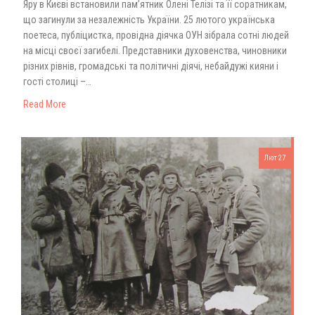
Яру в Києві встановили пам’ятник Олені Телізі та її соратникам,
що загинули за незалежність України. 25 лютого українська
поетеса, публіцистка, провідна діячка ОУН зібрала сотні людей
на місці своєї загибелі. Представники духовенства, чиновники
різних рівнів, громадські та політичні діячі, небайдужі кияни і
гості столиці –…
Read More
Лют 27