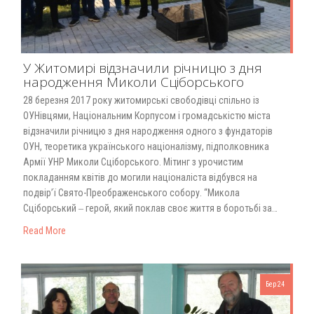
У Житомирі відзначили річницю з дня
народження Миколи Сціборського
28 березня 2017 року житомирські свободівці спільно із
ОУНівцями, Національним Корпусом і громадськістю міста
відзначили річницю з дня народження одного з фундаторів
ОУН, теоретика українського націоналізму, підполковника
Армії УНР Миколи Сціборського. Мітинг з урочистим
покладанням квітів до могили націоналіста відбувся на
подвір’ї Свято-Преображенського собору. “Микола
Сціборський ‒ герой, який поклав своє життя в боротьбі за…
Read More
Бер 24