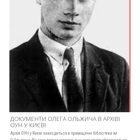
ДОКУМЕНТИ ОЛЕГА ОЛЬЖИЧА В АРХІВІ
ОУН У КИЄВІ
Архів ОУН у Києві знаходиться в приміщенні бібліотеки ім.
О.Ольжича. Він має давню історію, в цьому архіві зберігаються