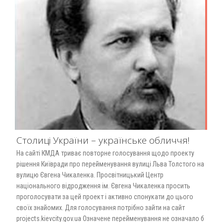
Столиці України – українське обличчя!
На сайті КМДА триває повторне голосування щодо проекту
рішення Київради про перейменування вулиці Льва Толстого на
вулицю Євгена Чикаленка. Просвітницький Центр
національного відродження ім. Євгена Чикаленка просить
проголосувати за цей проект і активно спонукати до цього
своїх знайомих. Для голосування потрібно зайти на сайт
projects.kievcity.gov.ua Означене перейменування не означало б