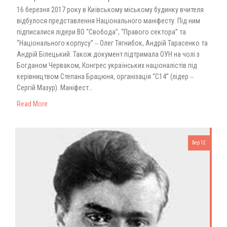
16 березня 2017 року в Київському міському будинку вчителя
відбулося представлення Національного маніфесту. Під ним
підписалися лідери ВО “Свобода”, “Правого сектора” та
“Національного корпусу” ‒ Олег Тягнибок, Андрій Тарасенко та
Андрій Білецький. Також документ підтримала ОУН на чолі з
Богданом Черваком, Конгрес українських націоналістів під
керівництвом Степана Брацюня, організація “С14” (лідер ‒
Сергій Мазур). Маніфест…
Read More
Бер 12