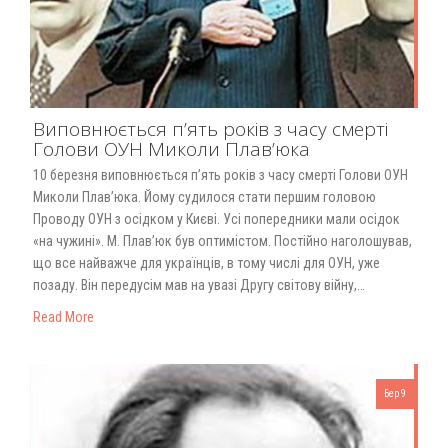
Виповнюється п’ять років з часу смерті
Голови ОУН Миколи Плав’юка
10 березня виповнюється п’ять років з часу смерті Голови ОУН
Миколи Плав’юка. Йому судилося стати першим головою
Проводу ОУН з осідком у Києві. Усі попередники мали осідок
«на чужині». М. Плав’юк був оптимістом. Постійно наголошував,
що все найважче для українців, в тому числі для ОУН, уже
позаду. Він передусім мав на увазі Другу світову війну,…
Read More
Бер 9