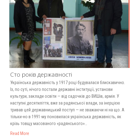
Сто років державності
Українська державність у 1917 році будувалася блискавично.
Із, по суті, нічого постали державні інституції, установи
культури, заклади освіти — від садочків до ВИШів, армія. У
наступні десятиліття, вже за радянської влади, за інерцією
тривав цей державницький поступ — не зважаючи ні на що. А
тільки-но в 1991-му поновилася українська державність, як
крізь товщу масованого «радянського»…
Read More