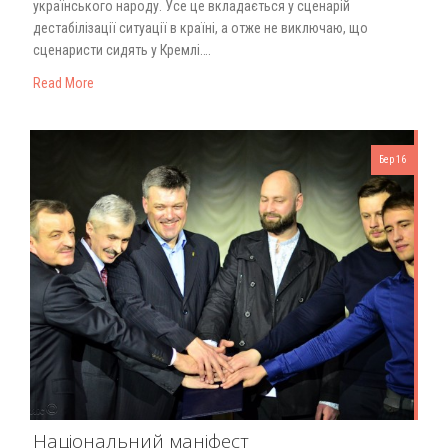
українського народу. Усе це вкладається у сценарій
дестабілізації ситуації в країні, а отже не виключаю, що
сценаристи сидять у Кремлі….
Read More
Бер 16
Національний маніфест