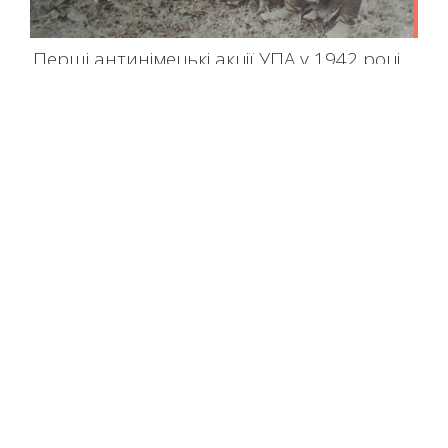
Перші антинімецькі акції УПА у 1942 році
Цієї весни минає 75 літ від початку антинімецьких виступів
Української повстанської армії Тараса Бульби-БоровцяСлід
сказати, що їм передувала низка важливих подій. Зокрема 2
січня 1942 року у Варшаві Головнокомандувач УПА побував на
таємній зустрічі з Президентом УНР на вигнанні Андрієм
Лівицьким, яка йому була влаштована у помешканні інженера
Якова Винника. На ній були присутні полковники…
Read More
79 of 101
« Назад
1
…
77
78
79
80
81
…
101
Вперед »