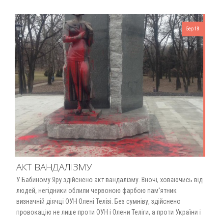
Бер 18
АКТ ВАНДАЛІЗМУ
У Бабиному Яру здійснено акт вандалізму. Вночі, ховаючись від
людей, негідники облили червоною фарбою пам’ятник
визначній діячці ОУН Олені Телізі. Без сумніву, здійснено
провокацію не лише проти ОУН і Олени Теліги, а проти України і