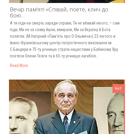
Вечір пам’яті «Співай, поете, клич до
бою…
А ти піди на смерть заради справи, Ти не вбивай нікого, – сам
піди, Ми не за славу йшли, вмирали, Ми за Вкраїну й Бога
полягли. (М.Нагірний «Пам’ять про О.Ольжича») 23 лютого в
Івано-Франківському центрі патріотичного виховання ім.
С.Бандери в 75-ту річницю страти нацистами у Бабиному Яру
поетеси Олени Теліги та в 65-ту річницю загибелі…
Read More
Бер 9