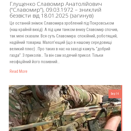
Глущенко Славомир Анатолійович
(“Славомир”), 09.03.1972 – зниклий
безвісти від 18.01.2025 (загинув)
Це останній знімок Славомира зроблений під Покровськом
(наш крайній вихід). А під цим танком внизу Славомир спочив,
так мені сказали. Вся суть Славомира: спокійний, роботящий,
надійний товариш. Малоп’ющий (що в нашому середовищі
великий плюс) . Про таких в нас на заході кажуть “добрий
газда”. З приколів… Та він сам ходячий прикол. Тільки
неофіційний його позивний…
Read More
Бер 14