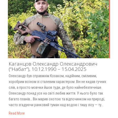
Каганцов Олександр Олександрович
(“Набат”), 10.12.1990 – 15.04.2025
Олександр був справжнім Козаком, надійним, сміливим,
хоробрим воїном зі сталевим характером. Він не кидав гучних
слів, а просто мовчки йшов туди, де було найнебезпечніше.
Олександр понад усе на світі любив життя. У нього було так
багато планів… Він марив охотою та відпочинком на природі,
часто згадуючи ранковий туман над водою і тишу лісу — ту…
Read More