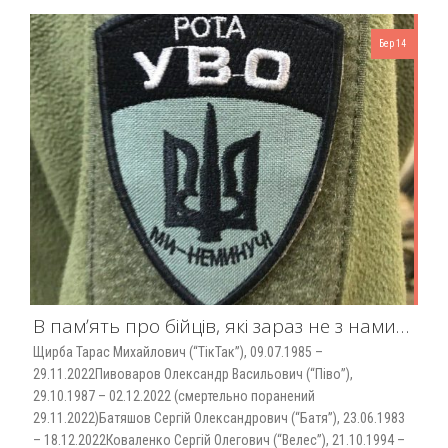
Бер 14
В памʼять про бійців, які зараз не з нами…
Щирба Тарас Михайлович (“ТікТак”), 09.07.1985 –
29.11.2022Пивоваров Олександр Васильович (“Піво”),
29.10.1987 – 02.12.2022 (смертельно поранений
29.11.2022)Батяшов Сергій Олександрович (“Батя”), 23.06.1983
– 18.12.2022Коваленко Сергій Олегович (“Велес”), 21.10.1994 –