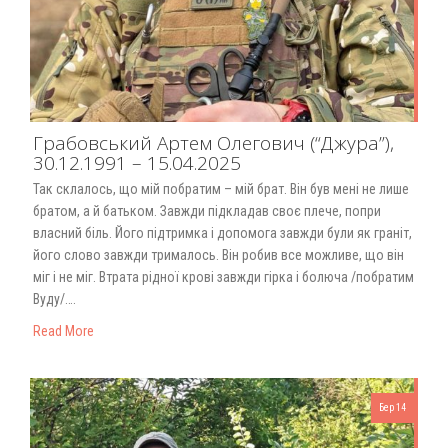
Грабовський Артем Олегович (“Джура”),
30.12.1991 – 15.04.2025
Так склалось, що мій побратим – мій брат. Він був мені не лише
братом, а й батьком. Завжди підкладав своє плече, попри
власний біль. Його підтримка і допомога завжди були як граніт,
його слово завжди трималось. Він робив все можливе, що він
міг і не міг. Втрата рідної крові завжди гірка і болюча /побратим
Вуду/….
Read More
Бер 14