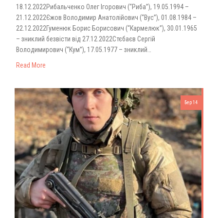
18.12.2022Рибальченко Олег Ігорович (“Риба”), 19.05.1994 –
21.12.2022Єжов Володимир Анатолійович (“Вус”), 01.08.1984 –
22.12.2022Гуменюк Борис Борисович (“Кармелюк”), 30.01.1965
– зниклий безвісти від 27.12.2022Стєбаєв Сергій
Володимирович (“Кум”), 17.05.1977 – зниклий…
Read More
Бер 14