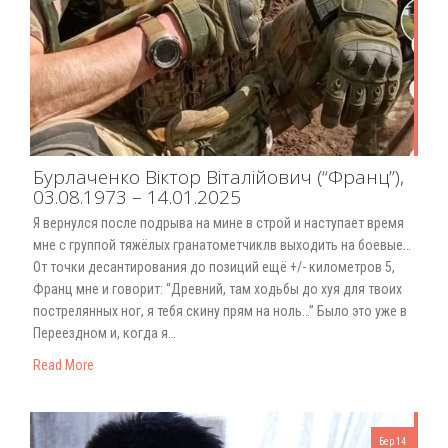
Бурлаченко Віктор Віталійович (“Франц”),
03.08.1973 – 14.01.2025
Я вернулся после подрыва на мине в строй и наступает время
мне с группой тяжёлых гранатометчиклв выходить на боевые…
От точки десантирования до позиций ещё +/- километров 5,
Франц мне и говорит: “Древний, там ходьбы до хуя для твоих
пострелянных ног, я тебя скину прям на ноль…” Было это уже в
Переездном и, когда я…
Read More
Бер 14