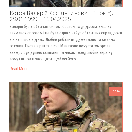
Котов Валерій Костянтинович (“Поет”),
29.01.1999 – 15.04.2025
Валерій був люблячим сином, братом та дядьком. Змалку
займався спортом і це була одна з найулюбленіших справ, доки
він не пішов від нас. Любив рибалити. Дуже гарно та смачно
готував. Писав вірші та пісні. Мав гарне почуття гумору та
завжди був душею компанії. Та насамперед любив Україну,
тому і пішов її захищати, щоб усі його…
Read More
Бер 14