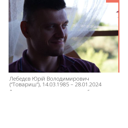
Лебедєв Юрій Володимирович
(“Товариш”), 14.03.1985 – 28.01.2024
Дуже важко писати щось про власного сина. Бо для мене це
не біографія, це життя. І моє власне. 38 років разом. І все… Але
ми обоє знаємо чому. Бо інакше для нього було просто
неможливо. Якщо ти людина з гідністю, ти став і закрив собою
мене, матір, дочку, дружину, і це неважливо, колишню чи
майбутню….