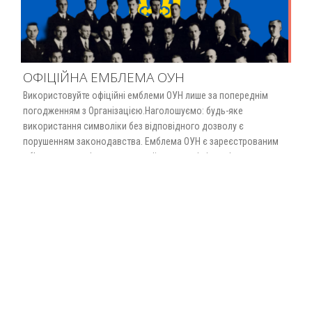
ОФІЦІЙНА ЕМБЛЕМА ОУН
Використовуйте офіційні емблеми ОУН лише за попереднім
погодженням з Організацією.Наголошуємо: будь-яке
використання символіки без відповідного дозволу є
порушенням законодавства. Емблема ОУН є зареєстрованим
об’єктом права інтелектуальної власності відповідно до
Свідоцтва № 41 від 9 лютого 1994 року, виданого
Міністерством юстиції України.Офіційна емблема (герб ОУН) –
це не просто зображення, а частина ідентичності та репутації
організації, що має…
Read More