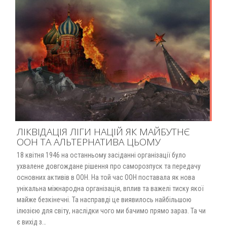
ЛІКВІДАЦІЯ ЛІГИ НАЦІЙ ЯК МАЙБУТНЄ
ООН ТА АЛЬТЕРНАТИВА ЦЬОМУ
18 квітня 1946 на останньому засіданні організації було
ухвалене довгождане рішення про саморозпуск та передачу
основних активів в ООН. На той час ООН поставала як нова
унікальна міжнародна організація, вплив та важелі тиску якої
майже безкінечні. Та насправді це виявилось найбільшою
ілюзією для світу, наслідки чого ми бачимо прямо зараз. Та чи
є вихід з…