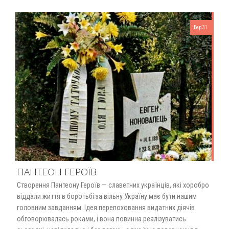
Бер 31
ПАНТЕОН ГЕРОЇВ
Створення Пантеону Героїв — славетних українців, які хоробро
віддали життя в боротьбі за вільну Україну має бути нашим
головним завданням. Ідея перепоховання видатних діячів
обговорювалась роками, і вона повинна реалізуватись