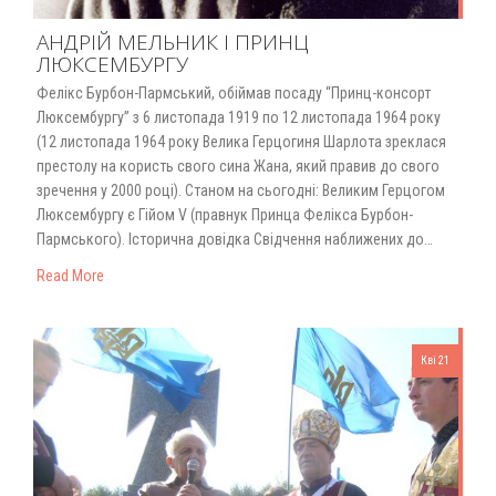
АНДРІЙ МЕЛЬНИК І ПРИНЦ
ЛЮКСЕМБУРГУ
Фелікс Бурбон-Пармський, обіймав посаду “Принц-консорт
Люксембургу” з 6 листопада 1919 по 12 листопада 1964 року
(12 листопада 1964 року Велика Герцогиня Шарлота зреклася
престолу на користь свого сина Жана, який правив до свого
зречення у 2000 році). Станом на сьогодні: Великим Герцогом
Люксембургу є Гійом V (правнук Принца Фелікса Бурбон-
Пармського). Історична довідка Свідчення наближених до…
Read More
Кві 21