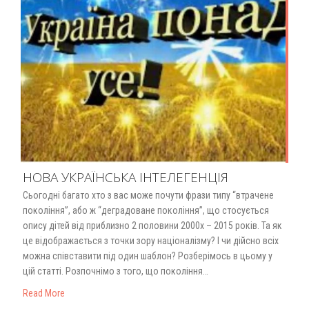
НОВА УКРАЇНСЬКА ІНТЕЛЕГЕНЦІЯ
Сьогодні багато хто з вас може почути фрази типу “втрачене
покоління”, або ж “деградоване покоління”, що стосується
опису дітей від приблизно 2 половини 2000х – 2015 років. Та як
це відображається з точки зору націоналізму? І чи дійсно всіх
можна співставити під один шаблон? Розберімось в цьому у
цій статті. Розпочнімо з того, що покоління…
Read More