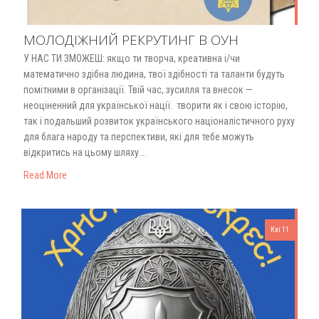
МОЛОДІЖНИЙ РЕКРУТИНГ В ОУН
У НАС ТИ ЗМОЖЕШ: якщо ти творча, креативна і/чи
математично здібна людина, твої здібності та таланти будуть
помітними в організації. Твій час, зусилля та внесок —
неоціненний для української нації. творити як і свою історію,
так і подальший розвиток українського націоналістичного руху
для блага народу та перспективи, які для тебе можуть
відкритись на цьому шляху….
Read More
Кві 11