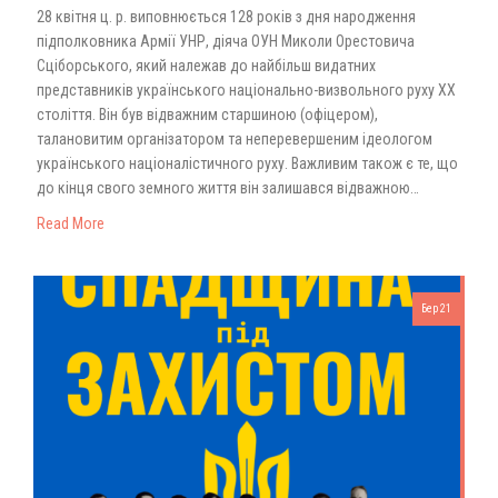
28 квітня ц. р. виповнюється 128 років з дня народження
підполковника Армії УНР, діяча ОУН Миколи Орестовича
Сціборського, який належав до найбільш видатних
представників українського національно-визвольного руху XX
століття. Він був відважним старшиною (офіцером),
талановитим організатором та неперевершеним ідеологом
українського націоналістичного руху. Важливим також є те, що
до кінця свого земного життя він залишався відважною…
Read More
Бер 21