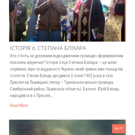
ІСТОРІЯ о. СТЕПАНА БЛІХАРА
Хто стоїть за духовним відродженням громади і формуванням
поколінь віруючих? Історія отця Степана Бліхара — це шлях
служіння, віри та відданості Україні, який триває вже понад пів
століття. Степан Бліхар ародився 2 січня 1952 року в селі
Присліп на Львівщині (тепер – Турківська міська громада,
Самбірський район, Львівська область). Батько: Юрій Бліхар,
народився в с.Присліп,…
Read More
Кві 19