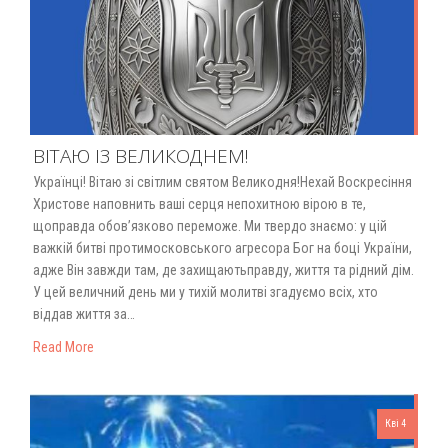
ВІТАЮ ІЗ ВЕЛИКОДНЕМ!
Українці! Вітаю зі світлим святом Великодня!Нехай Воскресіння
Христове наповнить ваші серця непохитною вірою в те,
щоправда обов’язково переможе. Ми твердо знаємо: у цій
важкій битві протимосковського агресора Бог на боці України,
адже Він завжди там, де захищаютьправду, життя та рідний дім.
У цей величний день ми у тихій молитві згадуємо всіх, хто
віддав життя за…
Read More
Кві 4