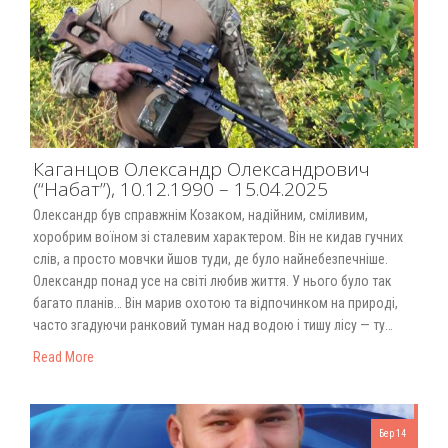
Каганцов Олександр Олександрович
(“Набат”), 10.12.1990 – 15.04.2025
Олександр був справжнім Козаком, надійним, сміливим,
хоробрим воїном зі сталевим характером. Він не кидав гучних
слів, а просто мовчки йшов туди, де було найнебезпечніше.
Олександр понад усе на світі любив життя. У нього було так
багато планів… Він марив охотою та відпочинком на природі,
часто згадуючи ранковий туман над водою і тишу лісу — ту…
Read More
Бер 14