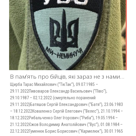
В памʼять про бійців, які зараз не з нами…
Щирба Тарас Михайлович (“ТікТак”), 09.07.1985 –
29.11.2022Пивоваров Олександр Васильович (“Піво”),
29.10.1987 – 02.12.2022 (смертельно поранений
29.11.2022)Батяшов Сергій Олександрович (“Батя”), 23.06.1983
– 18.12.2022Коваленко Сергій Олегович (“Велес”), 21.10.1994 –
18.12.2022Рибальченко Олег Ігорович (“Риба”), 19.05.1994 –
21.12.2022Єжов Володимир Анатолійович (“Вус”), 01.08.1984 –
22.12.2022Гуменюк Борис Борисович (“Кармелюк”), 30.01.1965