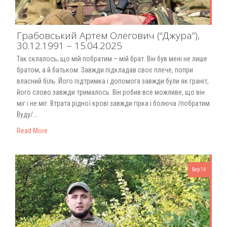
Грабовський Артем Олегович (“Джура”),
30.12.1991 – 15.04.2025
Так склалось, що мій побратим – мій брат. Він був мені не лише
братом, а й батьком. Завжди підкладав своє плече, попри
власний біль. Його підтримка і допомога завжди були як граніт,
його слово завжди трималось. Він робив все можливе, що він
міг і не міг. Втрата рідної крові завжди гірка і болюча /побратим
Вуду/….
Read More
Бер 14