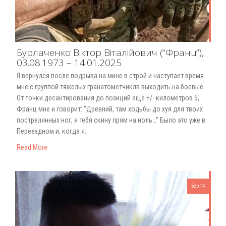
Бурлаченко Віктор Віталійович (“Франц”),
03.08.1973 – 14.01.2025
Я вернулся после подрыва на мине в строй и наступает время
мне с группой тяжёлых гранатометчиклв выходить на боевые…
От точки десантирования до позиций ещё +/- километров 5,
Франц мне и говорит: “Древний, там ходьбы до хуя для твоих
пострелянных ног, я тебя скину прям на ноль…” Было это уже в
Переездном и, когда я…
Read More
Бер 14