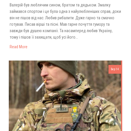
Валерій був люблячим сином, братом та дядьком. Змалку
займався спортом і це була одна з найулюбленіших справ, доки
він не пішов від нас. Любив рибалити. Дуже гарно та смачно
готував. Писав вірші та пісні. Мав гарне почуття гумору та
завжди був душею компанії. Та насамперед любив Україну,
тому і пішов її захищати, щоб усі його…
Read More
Бер 14