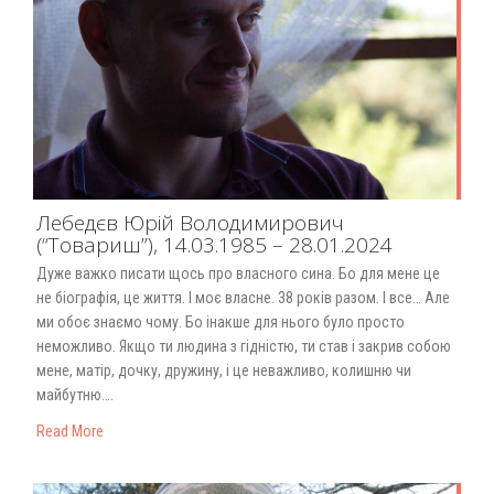
Лебедєв Юрій Володимирович
(“Товариш”), 14.03.1985 – 28.01.2024
Дуже важко писати щось про власного сина. Бо для мене це
не біографія, це життя. І моє власне. 38 років разом. І все… Але
ми обоє знаємо чому. Бо інакше для нього було просто
неможливо. Якщо ти людина з гідністю, ти став і закрив собою
мене, матір, дочку, дружину, і це неважливо, колишню чи
майбутню….
Read More