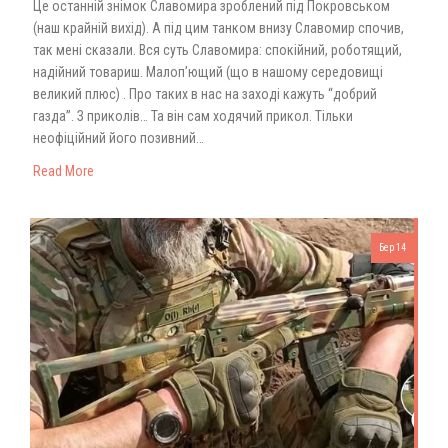
Це останній знімок Славомира зроблений під Покровськом
(наш крайній вихід). А під цим танком внизу Славомир спочив,
так мені сказали. Вся суть Славомира: спокійний, роботящий,
надійний товариш. Малоп’ющий (що в нашому середовищі
великий плюс) . Про таких в нас на заході кажуть “добрий
газда”. З приколів… Та він сам ходячий прикол. Тільки
неофіційний його позивний…
Read More
Бер 14