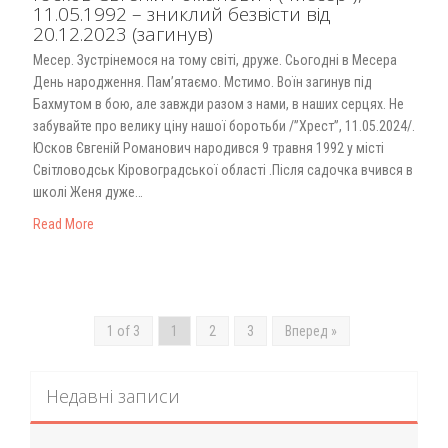
11.05.1992 – зниклий безвісти від
20.12.2023 (загинув)
Месер. Зустрінемося на тому світі, друже. Сьогодні в Месера
День народження. Пам’ятаємо. Мстимо. Воїн загинув під
Бахмутом в бою, але завжди разом з нами, в наших серцях. Не
забувайте про велику ціну нашої боротьби /”Хрест”, 11.05.2024/.
Юсков Євгеній Романович народився 9 травня 1992 у місті
Світловодськ Кіровоградської області .Після садочка вчився в
школі Женя дуже…
Read More
1 of 3
1
2
3
Вперед »
Недавні записи