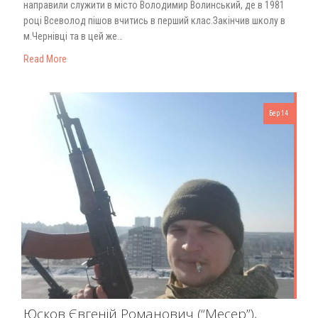
направили служити в місто Володимир Волинський, де в 1981
році Всеволод пішов вчитись в перший клас.Закінчив школу в
м.Чернівці та в цей же…
Read More
Бер 14
Юсков Євгеній Романович (“Месер”),