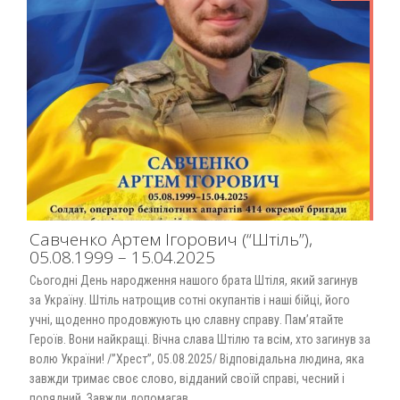
Савченко Артем Ігорович (“Штіль”),
05.08.1999 – 15.04.2025
Сьогодні День народження нашого брата Штіля, який загинув
за Україну. Штіль натрощив сотні окупантів і наші бійці, його
учні, щоденно продовжують цю славну справу. Пам’ятайте
Героїв. Вони найкращі. Вічна слава Штілю та всім, хто загинув за
волю України! /”Хрест”, 05.08.2025/ Відповідальна людина, яка
завжди тримає своє слово, відданий своїй справі, чесний і
порядний. Завжди допомагав…