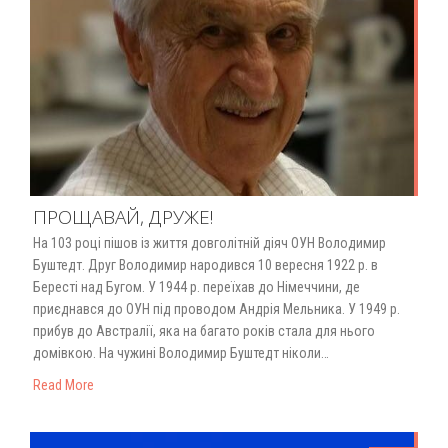
ПРОЩАВАЙ, ДРУЖЕ!
На 103 році пішов із життя довголітній діяч ОУН Володимир
Буштедт. Друг Володимир народився 10 вересня 1922 р. в
Бересті над Бугом. У 1944 р. переїхав до Німеччини, де
приєднався до ОУН під проводом Андрія Мельника. У 1949 р.
прибув до Австралії, яка на багато років стала для нього
домівкою. На чужині Володимир Буштедт ніколи…
Read More