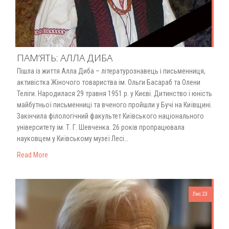
ПАМ’ЯТЬ: АЛЛА ДИБА
Пішла із життя Алла Диба – літературознавець і письменниця,
активістка Жіночого товариства ім. Ольги Басараб та Олени
Теліги. Народилася 29 травня 1951 р. у Києві. Дитинство і юність
майбутньої письменниці та вченого пройшли у Бучі на Київщині.
Закінчила філологічний факультет Київського національного
університету ім. Т. Г. Шевченка. 26 років пропрацювала
науковцем у Київському музеї Лесі…
Read More
Лис 23