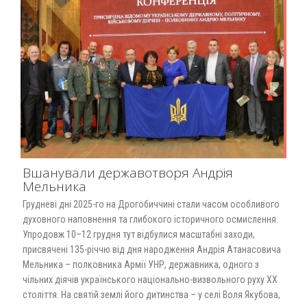
Вшанували державотворя Андрія
Мельника
Грудневі дні 2025-го на Дрогобиччині стали часом особливого
духовного наповнення та глибокого історичного осмислення.
Упродовж 10–12 грудня тут відбулися масштабні заходи,
присвячені 135-річчю від дня народження Андрія Атанасовича
Мельника – полковника Армії УНР, державника, одного з
чільних діячів українського національно-визвольного руху ХХ
століття. На святій землі його дитинства – у селі Воля Якубова,