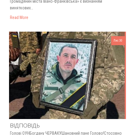
Громадянин міста Івано-Франківська» є визнанням
виняткових…
Read More
Лис 30
ВІДПОВІДЬ
Голові ОУНБогдану ЧЕРВАКУШановний пане Голово!Стосовно