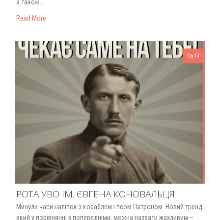
а також…
Read More
Гру 13
РОТА УВО ІМ. ЄВГЕНА КОНОВАЛЬЦЯ
Минули часи наліпок з кораблем і псом Патроном. Новий тренд,
який у порівнянні з попередніми, можна назвати жахливим –