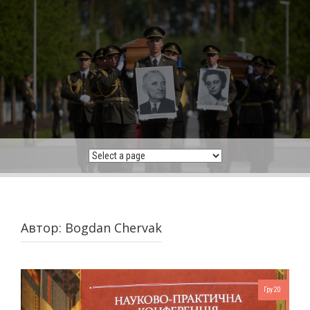
Skip
to
content
Автор:
Bogdan Chervak
Гру 20