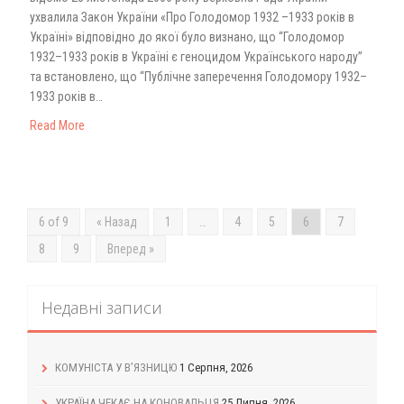
ухвалила Закон України «Про Голодомор 1932 –1933 років в
Україні» відповідно до якої було визнано, що “Голодомор
1932–1933 років в Україні є геноцидом Українського народу”
та встановлено, що “Публічне заперечення Голодомору 1932–
1933 років в…
Read More
6 of 9
« Назад
1
…
4
5
6
7
8
9
Вперед »
Недавні записи
КОМУНІСТА У В’ЯЗНИЦЮ
1 Серпня, 2026
УКРАЇНА ЧЕКАЄ НА КОНОВАЛЬЦЯ
25 Липня, 2026