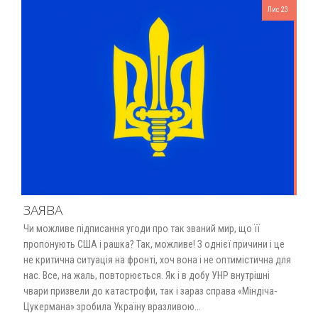
Лис 23
ЗАЯВА
Чи можливе підписання угоди про так званий мир, що її
пропонують США і рашка? Так, можливе! З однієї причини і це
не критична ситуація на фронті, хоч вона і не оптимістична для
нас. Все, на жаль, повторюється. Як і в добу УНР внутрішні
чвари призвели до катастрофи, так і зараз справа «Міндіча-
Цукермана» зробила Україну вразливою…