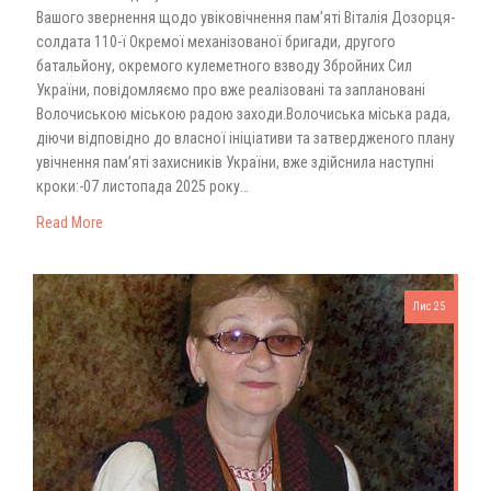
Вашого звернення щодо увіковічнення памʼяті Віталія Дозорця-
солдата 110-ї Окремої механізованої бригади, другого
батальйону, окремого кулеметного взводу Збройних Сил
України, повідомляємо про вже реалізовані та заплановані
Волочиською міською радою заходи.Волочиська міська рада,
діючи відповідно до власної ініціативи та затвердженого плану
увічнення памʼяті захисників України, вже здійснила наступні
кроки:-07 листопада 2025 року…
Read More
Лис 25