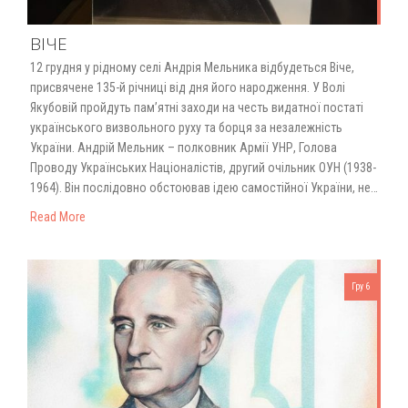
ВІЧЕ
12 грудня у рідному селі Андрія Мельника відбудеться Віче,
присвячене 135-й річниці від дня його народження. У Волі
Якубовій пройдуть памʼятні заходи на честь видатної постаті
українського визвольного руху та борця за незалежність
України. Андрій Мельник – полковник Армії УНР, Голова
Проводу Українських Націоналістів, другий очільник ОУН (1938-
1964). Він послідовно обстоював ідею самостійної України, не…
Read More
Гру 6