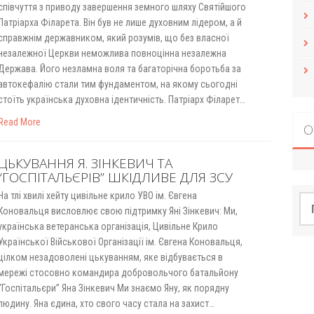
співчуття з приводу завершення земного шляху Святійшого
Патріарха Філарета. Він був не лише духовним лідером, а й
справжнім державником, який розумів, що без власної
незалежної Церкви неможлива повноцінна незалежна
Держава. Його незламна воля та багаторічна боротьба за
автокефалію стали тим фундаментом, на якому сьогодні
стоїть українська духовна ідентичність. Патріарх Філарет…
Read More
О
ЦЬКУВАННЯ Я. ЗІНКЕВИЧ ТА
“ГОСПІТАЛЬЄРІВ” ШКІДЛИВЕ ДЛЯ ЗСУ
На тлі хвилі хейту цивільне крило УВО ім. Євгена
По
Коновальця висловлює свою підтримку Яні Зінкевич: Ми,
українська ветеранська організація, Цивільне Крило
Української Військової Організації ім. Євгена Коновальця,
цілком незадоволені цькуванням, яке відбувається в
мережі стосовно командира добровольчого батальйону
“Госпітальєри” Яна Зінкевич Ми знаємо Яну, як порядну
людину. Яна єдина, хто свого часу стала на захист…