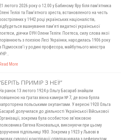
21 лютого 2026 року о 12.00 у Бабиному Яру біля пам’ятника
Олені Телізі та Пам’ятного хреста, встановленого на честь
розстріляних у 1942 році українських націоналістів,
відбудеться вшанування пам’яті видатної української
поетеси, діячки ОУН Олени Теліги. Поетеса, силу слова якої
порівнюють з поезією Лесі Українки, народилась 1906 року
в Підмосков’ї у родині професора, майбутнього міністра
УНР…
Read More
“БЕРІТЬ ПРИМІР З НЕЇ!”
На ранок 13 лютого 1924 р.Ольгу Басараб знайшли
повішеною на ґратах вікна камери № 7, де вона булла
запроторена польськими окупантами. У вересні 1920 Ольга
Басараб долучилася до діяльності Української Військової
Організації, зокрема була особистою зв’язковою
полковника Євгена Коновальця, виконуючи при цьому
доручення підпільниці УВО. Зокрема у 1923 у Львові в
умовах суворої конспірації співпрацювала з референтом