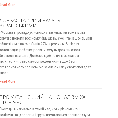
Read More
ДОНБАС ТА КРИМ БУДУТЬ
УКРАЇНСЬКИМИ!
«Москва впроваджує «своїх» з таємною метою в цілій
окрузі створити російську більшість. Уже і так в Донецькій
області в містах українців 27%, а росіян 61%. Через
колонізацію робочих росіяни хочуть досягти своєї
більшості взагалі в Донбасі, щоб потім із захватом
прикласти «право самоопределення» в Донбасі і
оголосити його російською землею» Так у своїх спогадах
писав…
Read More
ПРО УКРАЇНСЬКИЙ НАЦІОНАЛІЗМ ХХІ
СТОРІЧЧЯ
Сьогодні ми живемо в такий час, коли різноманітні
політичні та ідеологічні групи намагаються проштовхнути