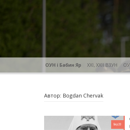
Skip
to
content
ОУН і Бабин Яр
XXI, ХХІІ ВЗУН
ОУ
Автор:
Bogdan Chervak
Бер 20