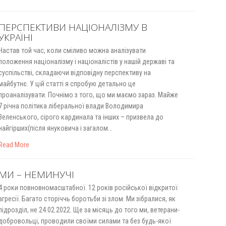
ПЕРСПЕКТИВИ НАЦІОНАЛІЗМУ В
УКРАЇНІ
Настав той час, коли сміливо можна аналізувати
положення націоналізму і націоналістів у нашій державі та
суспільстві, складаючи відповідну перспективу на
майбутнє. У цій статті я спробую детально це
проаналізувати. Почнімо з того, що ми маємо зараз. Майже
7 річна політика ліберальної влади Володимира
Зеленського, сірого кардинала та інших – призвела до
найгірших(після януковича і загалом…
Read More
МИ – НЕМИНУЧІ
4 роки повновномасштабної. 12 років російської відкритої
агресії. Багато сторіччь боротьби зі злом. Ми зібралися, як
підрозділ, не 24.02.2022. Ще за місяць до того ми, ветерани-
добровольці, проводили своїми силами та без будь-якої