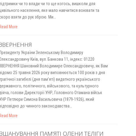
підтримки чи то влади чи то ще когось, вишколи для
цивільного населення, яке мало навчитися воювати та
скоро взяти до рук зброю. Ми…
Read More
ЗВЕРНЕННЯ
Президенту України Зеленському Володимиру
Олександровичу Київ, вул. Банкова 11, індекс: 01220
ЗВЕРНЕННЯ Шановний Володимире Олександровичу, як Вам
відомо 25 травня 2026 року виповнюється 100 років з дня
трагічної загибелі (дня пам’яті) видатного українського
державного, політичного, військового, та культурного
діяча, голови Директорії УНР, Головного Отамана військ
УНР Петлюри Симона Васильовича (1879-1926), який
відповідно до чинного законодавства…
Read More
ВШАНУВАННЯ ПАМ’ЯТІ ОЛЕНИ ТЕЛІГИ