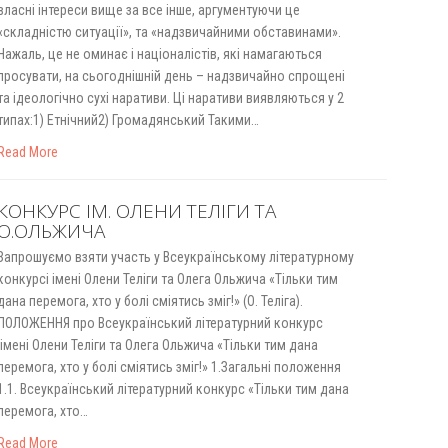
власні інтереси вище за все інше, аргументуючи це
«складністю ситуації», та «надзвичайними обставинами».
Нажаль, це не оминає і націоналістів, які намагаються
просувати, на сьогоднішній день – надзвичайно спрощені
та ідеологічно сухі наративи. Ці наративи виявляються у 2
типах:1) Етнічний2) Громадянський Такими…
Read More
КОНКУРС ІМ. ОЛЕНИ ТЕЛІГИ ТА
О.ОЛЬЖИЧА
Запрошуємо взяти участь у Всеукраїнському літературному
конкурсі імені Олени Теліги та Олега Ольжича «Тільки тим
дана перемога, хто у болі сміятись зміг!» (О. Теліга).
ПОЛОЖЕННЯ про Всеукраїнський літературний конкурс
імені Олени Теліги та Олега Ольжича «Тільки тим дана
перемога, хто у болі сміятись зміг!» 1.Загальні положення
1.1. Всеукраїнський літературний конкурс «Тільки тим дана
перемога, хто…
Read More