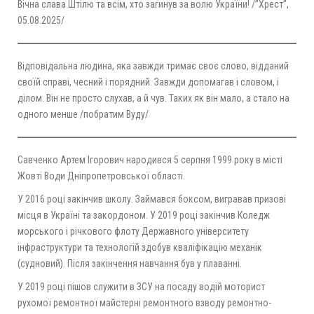
Вічна слава Штілю та всім, хто загинув за волю України! /”Хрест”,
05.08.2025/
Відповідальна людина, яка завжди тримає своє слово, відданий
своїй справі, чесний і порядний. Завжди допомагав і словом, і
ділом. Він не просто слухав, а й чув. Таких як він мало, а стало на
одного менше /побратим Вуду/
Савченко Артем Ігорович народився 5 серпня 1999 року в місті
Жовті Води Дніпропетровської області.
У 2016 році закінчив школу. Займався боксом, вигравав призові
місця в Україні та закордоном. У 2019 році закінчив Коледж
морського і річкового флоту Державного університету
інфраструктури та технологій здобув кваліфікацію механік
(судновий). Після закінчення навчання був у плаванні.
У 2019 році пішов служити в ЗСУ на посаду водій моторист
рухомої ремонтної майстерні ремонтного взводу ремонтно-