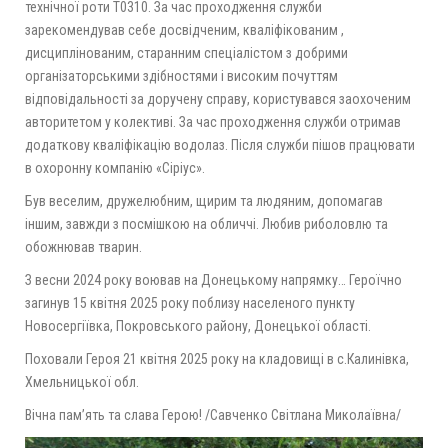
технічної роти Т0310. За час проходження служби
зарекомендував себе досвідченим, кваліфікованим ,
дисциплінованим, старанним спеціалістом з добрими
організаторськими здібностями і високим почуттям
відповідальності за доручену справу, користувався заохоченим
авторитетом у колективі. За час проходження служби отримав
додаткову кваліфікацію водолаз. Після служби пішов працювати
в охоронну компанію «Сіріус».
Був веселим, дружелюбним, щирим та людяним, допомагав
іншим, завжди з посмішкою на обличчі. Любив риболовлю та
обожнював тварин.
З весни 2024 року воював на Донецькому напрямку… Героїчно
загинув 15 квітня 2025 року поблизу населеного пункту
Новосергіївка, Покровського району, Донецької області.
Поховали Героя 21 квітня 2025 року на кладовищі в с.Калинівка,
Хмельницької обл.
Вічна памʼять та слава Герою! /Савченко Світлана Миколаївна/