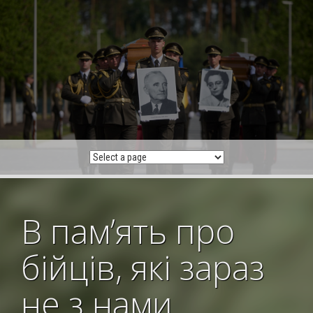
Skip
to
content
В памʼять про
бійців, які зараз
не з нами…