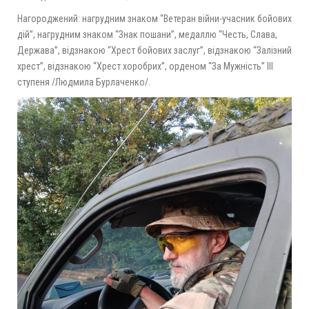
Нагороджений: нагрудним знаком “Ветеран війни-учасник бойових
дій”, нагрудним знаком “Знак пошани”, медаллю “Честь, Слава,
Держава”, відзнакою “Хрест бойових заслуг”, відзнакою “Залізний
хрест”, відзнакою “Хрест хоробрих”, орденом “За Мужність” ІІІ
ступеня /Людмила Бурлаченко/.