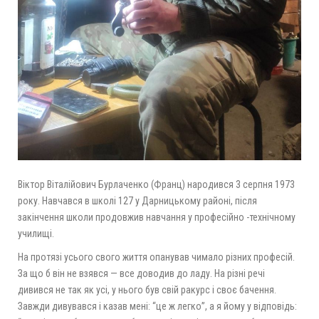
Віктор Віталійович Бурлаченко (Франц) народився 3 серпня 1973
року. Навчався в школі 127 у Дарницькому районі, після
закінчення школи продовжив навчання у професійно -технічному
училищі.
На протязі усього свого життя опанував чимало різних професій.
За що б він не взявся — все доводив до ладу. На різні речі
дивився не так як усі, у нього був свій ракурс і своє бачення.
Завжди дивувався і казав мені: “це ж легко”, а я йому у відповідь: