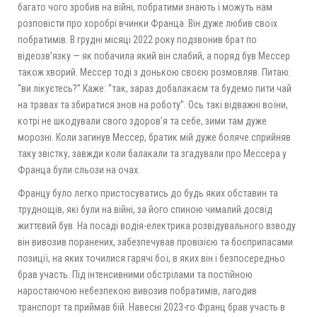
багато чого зробив на війні, побратими знають і можуть нам
розповісти про хоробрі вчинки Франца. Він дуже любив своїх
побратимів. В грудні місяці 2022 року подзвонив брат по
відеозвʼязку — як побачила який він слабий, а поряд був Мессер
також хворий. Мессер тоді з донькою своєю розмовляв. Питаю:
“ви лікуєтесь?” Каже: “так, зараз добалакаєм та будемо пити чай
на травах та збиратися знов на роботу”. Ось такі відважні воїни,
котрі не шкодували свого здоров’я та себе, зими там дуже
морозні. Коли загинув Мессер, братик мій дуже боляче сприйняв
таку звістку, завжди коли балакали та згадували про Мессера у
Франца були сльози на очах.
Францу було легко пристосуватись до будь яких обставин та
труднощів, які були на війні, за його спиною чималий досвід
життєвий був. На посаді водія-електрика розвідувального взводу
він вивозив поранених, забезпечував провізією та боєприпасами
позиції, на яких точилися гарячі бої, в яких він і безпосередньо
брав участь. Під інтенсивними обстрілами та постійною
наростаючою небезпекою вивозив побратимів, лагодив
транспорт та приймав бій. Навесні 2023-го Франц брав участь в