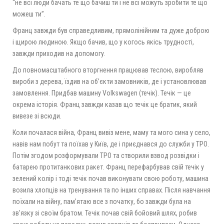
“не всі люди бачать те що бачиш ти і не всі можуть зробити те що
можеш ти”.
Франц завжди був справедливим, прямолінійним та дуже доброю
і щирою людиною. Якщо бачив, що у когось якісь трудності,
завжди приходив на допомогу.
До повномасштабного вторгнення працював теслою, виробляв
вироби з дерева, їздив на обʼєкти замовників, де і установлював
замовлення. Придбав машину Volkswagen (течік). Течік — це
окрема історія. Франц завжди казав що течік це братик, який
вивезе зі всюди.
Коли почалася війна, Франц вивіз мене, маму та мого сина у село,
навів нам побут та поїхав у Київ, де і приєднався до служби у ТРО.
Потім згодом розформували ТРО та створили взвод розвідки і
батарею протитанкових ракет. Франц перефарбував свій течік у
зелений колір і тоді течік почав виконувати свою роботу, машина
возила хлопців на тренування та по інших справах. Після навчання
поїхали на війну, памʼятаю все з початку, бо завжди була на
звʼязку зі своїм братом. Течік почав свій бойовий шлях, робив