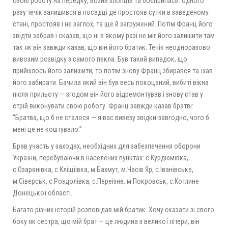
свою роботу на передку, возив хлопців та боєприпаси. Одного
разу течік залишився в посадці де простояв сутки в заведеному
стані, простояв і не заглох, та ще й загружений. Потім Франц його
звідти забрав і сказав, що ні в якому разі не міг його залишити там
так як він завжди казав, що він його братик. Течік неодноразово
вивозим розвідку з самого пекла. Був такий випадок, що
прийшлось його залишити, то потім знову Франц збирався та їхав
його забирати. Бачила який він був весь покоцаний, вибиті вікна
після прильоту — згодом він його відремонтував і знову став у
стрій виконувати свою роботу. Франц завжди казав братві:
“Братва, що б не сталося — я вас вивезу звідки-завгодно, чого б
мені це не коштувало.”
Брав участь у заходах, необхідних для забезпечення оборони
України, перебуваючи в населених пунктах: с.Курдюмівка,
с.Озарянівка, с.Кліщіівка, м.Бахмут, м.Часів Яр, с.Іванівське,
м.Сіверськ, с.Роздолівка, с.Переізне, м.Покровськ, с.Котлине
Донецької області.
Багато різних історій розповідав мій братик. Хочу сказати зі свого
боку як сестра, що мій брат — це людина з великої літери, він