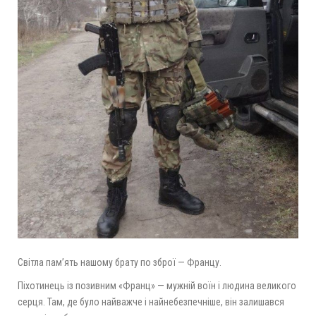
Світла пам’ять нашому брату по зброї — Францу.
Піхотинець із позивним «Франц» — мужній воїн і людина великого
серця. Там, де було найважче і найнебезпечніше, він залишався