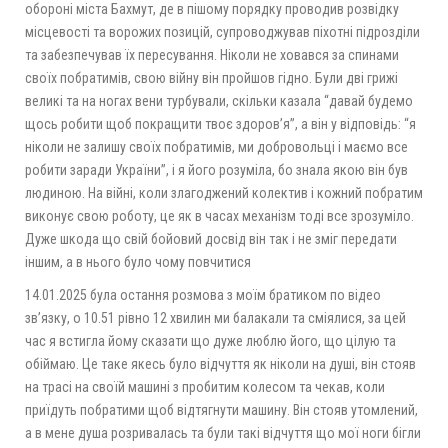
обороні міста Бахмут, де в пішому порядку проводив розвідку
місцевості та ворожих позицій, супроводжував піхотні підрозділи
та забезпечував їх пересування. Ніколи не ховався за спинами
своїх побратимів, свою війну він пройшов гідно. Були дві грижі
великі та на ногах вени турбували, скільки казала “давай будемо
щось робити щоб покращити твоє здоровʼя”, а він у відповідь: “я
ніколи не залишу своїх побратимів, ми добровольці і маємо все
робити заради України”, і я його розуміла, бо знала якою він був
людиною. На війні, коли злагоджений колектив і кожний побратим
виконує свою роботу, це як в часах механізм тоді все зрозуміло.
Дуже шкода що свій бойовий досвід він так і не зміг передати
іншим, а в нього було чому повчитися
14.01.2025 була остання розмова з моїм братиком по відео
зв’язку, о 10.51 рівно 12 хвилин ми балакали та сміялися, за цей
час я встигла йому сказати що дуже люблю його, що цілую та
обіймаю. Це таке якесь було відчуття як ніколи на душі, він стояв
на трасі на своїй машині з пробитим колесом та чекав, коли
приїдуть побратими щоб відтягнути машину. Він стояв утомлений,
а в мене душа розривалась та були такі відчуття що мої ноги бігли