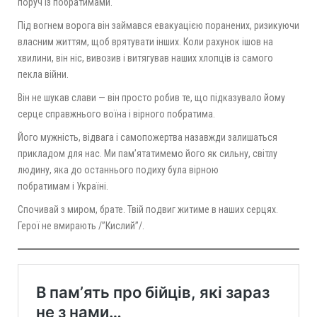
поруч із побратимами.
Під вогнем ворога він займався евакуацією поранених, ризикуючи
власним життям, щоб врятувати інших. Коли рахунок ішов на
хвилини, він ніс, вивозив і витягував наших хлопців із самого
пекла війни.
Він не шукав слави — він просто робив те, що підказувало йому
серце справжнього воїна і вірного побратима.
Його мужність, відвага і самопожертва назавжди залишаться
прикладом для нас. Ми пам’ятатимемо його як сильну, світлу
людину, яка до останнього подиху була вірною
побратимам і Україні.
Спочивай з миром, брате. Твій подвиг житиме в наших серцях.
Герої не вмирають /”Кислий”/.