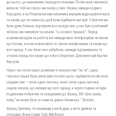
до нього, це неможливо передати словами. Потім знов сміялися,
мала як тобі мої вуса і ми знову у сміх. Франц завжди ходив з
бородою, а на Покровському напрямку вирішив відрощувати вуса
та казав, що по приколу, щоб всім підіймати настрій. З братом ми
були дуже близькі, відчували все на відстані, у нас був особливий
звʼязок, ми сміялися та казали: “о, космос працює”. Перед
кожним виїздом на роботу він завжди мені телефонував чи писав
що поїхав, а коли повертався то також телефонував та казав що
все гаразд. У нас були свої забубони, завжди підтримувала та
стояла поряд, він казав що я його берегиня. Для мене мій братик
був усім.
Через час після нашої розмови я скинула смс “як ти”, одна
галочка тільки була, мене вже почало щось турбувати потім знов
скидаю смс — знов одна галочка, знов і знов одна галочка,
сиділа чекала, що напише що все гаразд, а через години чотири
подзвонив побратим та повідомив що Франц 200. Шок зразу,
кажу “не може бути, я з ним не давно балакала…” Всееее….
Франц, братику, ти назавжди у моїй душі, у моїх думках та
спогадах. Вічна Слава Тобі, Мій Воїне!