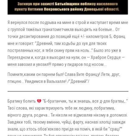
Я вернулся после подрыва на мине в строй и наступает время мне
с группой тяжёлых гранатометчиклв выходить на боевые… От
точки десантирования до позиций ещё +/- километров 5, Франц
мне и говорит: “Древний, там ходьбы до хуя для твоих
пострелянных ног, я тебя скину прям на ноль…” Было это уже в
Переездном и, когда я выходил на нули, он — Храброе Сердце —
меня завозил и увозил!!! прямо у пидаров под носом….
Помните,каким он парнем был! Слава Вите Францу! Лети, друг,
птицею… Увидимся в Вальхалле! /”Древний”/
Братику болить
“Б-братанчик, ты ж знаешь, все д-для братвы,..”
Твої слова, які характеризують тебе як людину, побратима,
вірного друга, родича… Ти ніколи не відмовляв нікому в допомозі.
Завдяки тобі, твоєму вмінню, чуйці, фарту, насназі хлопці завжди
знали, що хтось обовʼязково приїде на поміч, в якій би “сраці””