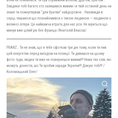
вони не опинилися. Ти був справжнім воїном, другом, братом…
Завдяки тобі багато хто залишився живим і в твій останній день на
землі ти пожертвував “для братви” найдорожче… Назавжди в
серці, пишаюся що познайомився з такою людиною — людиною з
великої літери. Це найважча втрата для нас усіх. Не віриться що
минув вже цілий рік без Франца /Анатолій Власов/.
FRANZ… Ти не знав, що я тебе сфоткав три дні тому, коли ти пив
цей енергетик перед виїздом на позиції. Ти дивишся на цьому
фото туди, звідки ти вже не повернешся живим!!! Нема тих слів, які
можуть донести, шо Ти зробив заради України!!! Дякую тобі!!! /
Коломацький Олег/