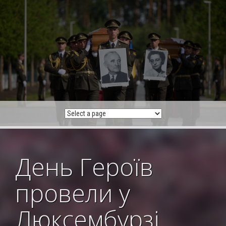
Skip
to
content
День Героїв
провели у
Люксембурзі