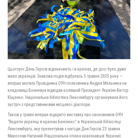
Цьогоріч День Героїв відзначають і в країнах, де досі було дуже
мало українців. Знакова подія відбулась 5 травня 2025 року —
вперше могилу Провідника ОУН полковника Андрія Мельника на
кладовищі Бонневуа відвідав колишній Президент України Віктор
Ющенко. Національна бібліотека Люксембургу організувала його
зустріч з представниками місцевої діаспори.
Також у травні вперше відкрито виставку про засновників ОУН
“Видатні українці в країнах Бенілюкс” в Українській бібліотеці
Люксембургу, яку презентував з нагоди Дня Героїв 23 травня
Мирослав Нагірний (Національна спілка краєзнавців України).