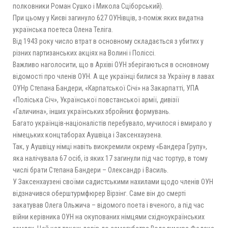
полковники Роман Сушко і Микола Сціборський).
При цьому у Києві загинуло 627 ОУНівців, з-поміж яких видатна
українська поетеса Олена Теліга.
Від 1943 року число втрат в основному складається з убитих у
різних партизанських акціях на Волині і Поліссі.
Важливо наголосити, що в Архіві ОУН зберігаються в основному
відомості про членів ОУН. А ще українці билися за Україну в лавах
ОУНр Степана Бандери, «Карпатської Січі» на Закарпатті, УПА
«Поліська Січ», Української повстанської армії, дивізії
«Галичина», інших українських збройних формувань.
Багато українців-націоналістів перебувало, мучилося і вмирало у
німецьких концтаборах Аушвіца і Заксенхаузена.
Так, у Аушвіцу німці навіть виокремили окрему «Бандера Групу»,
яка налічувала 67 осіб, із яких 17 загинули під час тортур, в тому
числі брати Степана Бандери – Олександр і Василь.
У Заксенхаузені своїми садистськими нахилами щодо членів ОУН
відзначився оберштурмфюрер Вірзінг. Саме він до смерті
закатував Олега Ольжича – відомого поета і вченого, а під час
війни керівника ОУН на окупованих німцями східноукраїнських