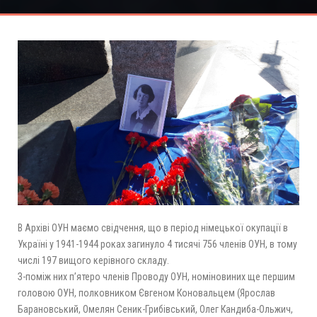
В Архіві ОУН маємо свідчення, що в період німецької окупації в
Україні у 1941-1944 роках загинуло 4 тисячі 756 членів ОУН, в тому
числі 197 вищого керівного складу.
З-поміж них п’ятеро членів Проводу ОУН, номіновиних ще першим
головою ОУН, полковником Євгеном Коновальцем (Ярослав
Барановський, Омелян Сеник-Грибівський, Олег Кандиба-Ольжич,