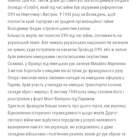
землях. Цей кат також довів до самогубства Володимира Федака
(псевдо «Голуб»), який під час війни був окружним референтом
ОУН на Німеччину і Австрію. У 1943 році на Великдень, щоб
покласти край тортурам і не зрадити організаційної тайни
Володимир Федак отруївся ціаністим калієм.
Більшість жертв, які понесла ОУН під час війни, спочивають на
українській землі. Але чимало українських націоналістів загинули
на чужині, куди потрапили за наказом Проводу ОУН, або ж силою
були вивезені німецькими і московськими окупантами.
Скажімо, у Франції від німецьких рук загинув Михайло Мартинюк.
З метою боротьби з німцями він вступив до французького руху
Опору і виконав низку сміливих нападів на німецьких офіцерів у
Парижі, брав участь у нападах на німецькі транспортні колони,
склади зброї і амуніції. В лютому 1944 року німці схопили його і
розстріляли у форті Монт-Валерієн під Парижем.
Здається, французи більше знають про цього героя, ніж українці.
Відновлення історичної справедливості щодо жертв Другої
світової війни має відбутися передусім у розрізі належного
вшанування пам’яті тих українців, які усвідомлено, у дуже
складних військових і політичних реаліях, взяли до рук зброю та