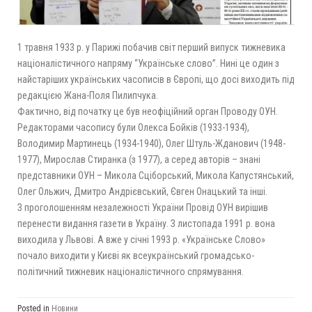
1 травня 1933 р. у Парижі побачив світ перший випуск тижневика
націоналістичного напряму “Українське слово”. Нині це один з
найстаріших українських часописів в Європі, що досі виходить під
редакцією Жана-Поля Пилипчука.
Фактично, від початку це був неофіційний орган Проводу ОУН.
Редакторами часопису були Олекса Бойків (1933-1934),
Володимир Мартинець (1934-1940), Олег Штуль-Жданович (1948-
1977), Мирослав Стиранка (з 1977), а серед авторів – знані
представники ОУН – Микола Сціборський, Микола Капустянський,
Олег Ольжич, Дмитро Андрієвський, Євген Онацький та інші.
З проголошенням незалежності України Провід ОУН вирішив
перенести видання газети в Україну. З листопада 1991 р. вона
виходила у Львові. А вже у січні 1993 р. «Українське Слово»
почало виходити у Києві як всеукраїнський громадсько-
політичний тижневик націоналістичного спрямування.
Posted in
Новини