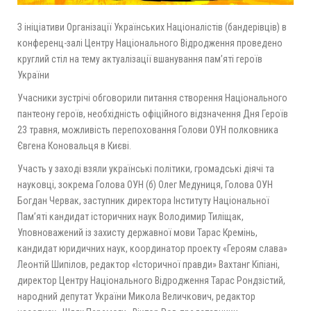
З ініціативи Організації Українських Націоналістів (бандерівців) в
конференц-залі Центру Національного Відродження проведено
круглий стіл на тему актуалізації вшанування пам’яті героїв
України
Учасники зустрічі обговорили питання створення Національного
пантеону героїв, необхідність офіційного відзначення Дня Героїв
23 травня, можливість перепоховання Голови ОУН полковника
Євгена Коновальця в Києві.
Участь у заході взяли українські політики, громадські діячі та
науковці, зокрема Голова ОУН (б) Олег Медуниця, Голова ОУН
Богдан Червак, заступник директора Інституту Національної
Пам’яті кандидат історичних наук Володимир Тиліщак,
Уповноважений із захисту державної мови Тарас Кремінь,
кандидат юридичних наук, координатор проекту «Героям слава»
Леонтій Шипілов, редактор «Історичної правди» Вахтанг Кіпіані,
директор Центру Національного Відродження Тарас Рондзістий,
народний депутат України Микола Величкович, редактор