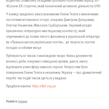
водночас осмислює складний суспільно-політичний період
30–
40
років ХХ сторіччя, який позначений активною діяльністю ОУН.
У книжці приділено увагу взаєминам Олени Теліги з визначними
постатями вітчизняної історії, зокрема Дмитром Донцовим,
Олегом Ольжичем, Миколою Сціборським. Окремий розділ
присвячено літературно-мистецькому контексту, який
спричинився до появи такого феномену в українській літературі
як «Празька школа українських поетів», де творчість поетки
посідає особливе місце.
Публікуються також її маловідомі твори. Низка документів
воєнної доби, зокрема з німецьких архівів, дають змогу
відтворити атмосферу навколо героїні. Непростим було
повернення Олени Теліги в незалежну Україну — про драматичний
перебіг тих подій також ідеться у виданні.
Придбати квитки:
https://kbf.org.ua
Posted in
Новини