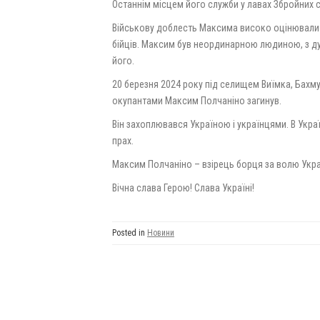
Останнім місцем його служби у лавах Збройних с
Військову доблесть Максима високо оцінювали 
бійців. Максим був неординарною людиною, з д
його.
20 березня 2024 року під селищем Виїмка, Бахм
окупантами Максим Полчаніно загинув.
Він захоплювався Україною і українцями. В Украї
прах.
Максим Полчаніно – взірець борця за волю Україн
Вічна слава Герою! Слава Україні!
Posted in
Новини