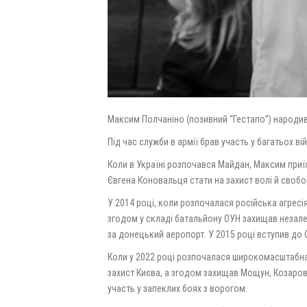
Максим Полчаніно (позивний “Гестапо”) народивс
Під час служби в армії брав участь у багатьох ві
Коли в Україні розпочався Майдан, Максим приїх
Євгена Коновальця стати на захист волі й своб
У 2014 році, коли розпочалася російська агрес
згодом у складі батальйону ОУН захищав незалеж
за донецький аеропорт. У 2015 році вступив до О
Коли у 2022 році розпочалася широкомасштабна 
захист Києва, а згодом захищав Мощун, Козаров
участь у запеклих боях з ворогом.