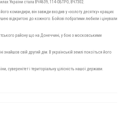
илах України стала ВЧ4639, 114-ОБТРО, ВЧ7302.
його командири, він завжди входив у «золоту десятку» кращих
ушею відкритою до кожного. Бойові побратими любили і цінували
утського району що на Донеччині, у бою з московськими
ні знайшов свій другий дім. В українській землі покоїться його
и, суверенітет і територіальну цілісність нашої держави.