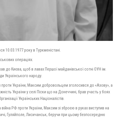
я 10.03.1977 року в Туркменістані.
йськових операціях.
ав до Києва, щоб в лавах Першої майданівської сотні ОУН ім.
оди Українського народу.
ія проти України, Максим добровольцем зголосився до «Азову», а
ність України у селі Піски що на Донеччині, брав участь у боях
рганізації Українських Націоналістів.
війна РФ проти України, Максим зі зброєю в руках виступив на
ичі, Гуляйполе, Лисичанськ, беручи при цьому безпосередню