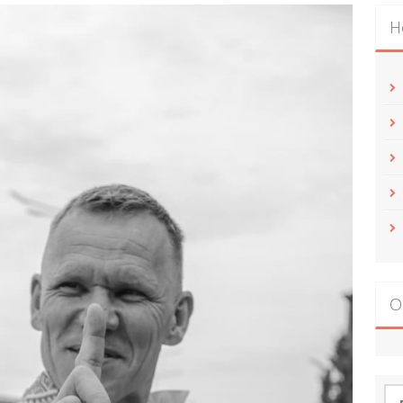
Н
О
По