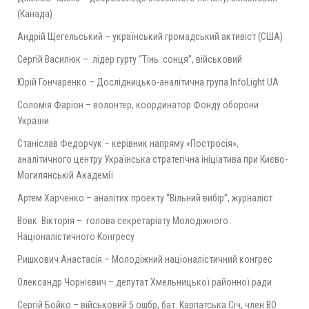
(Канада)
Андрій Щегельський – український громадський активіст (США)
Сергій Василюк – лідер гурту “Тінь сонця”, військовий
Юрій Гончаренко – Дослідницько-аналітична група InfoLight.UA
Соломія Фаріон – волонтер, координатор Фонду оборони
України
Станіслав Федорчук – керівник напряму «Постросія»,
аналітичного центру Українська стратегічна ініціатива при Києво-
Могилянській Академії
Артем Харченко – аналітик проекту “Вільний вибір”, журналіст
Вовк Вікторія – голова секретаріату Молодіжного
Націоналістичного Конгресу
Ришкович Анастасія – Молодіжний націоналістичний конгрес
Олександр Чорнієвич – депутат Хмельницької районної ради
Сергій Бойко – військовий 5 ошбр, бат. Карпатська Січ, член ВО