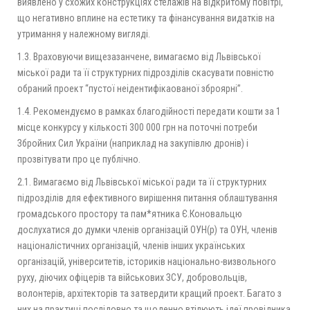
виявлено у схожих конструкціях стелажів на відкритому повітрі,
що негативно вплине на естетику та фінансування видатків на
утримання у належному вигляді.
1.3. Враховуючи вищезазанчене, вимагаємо від Львівської
міської ради та її структурних підрозділів скасувати повністю
обраний проект “пустої неідентифікаованої зброярні”.
1.4. Рекомендуємо в рамках благодійності передати кошти за 1
місце конкурсу у кількості 300 000 грн на поточні потреби
Збройних Сил України (наприклад на закупівлю дронів) і
прозвітувати про це публічно.
2.1. Вимагаємо від Львівської міської ради та її структурних
підрозділів для ефективного вирішення питання облаштування
громадського простору та пам*ятника Є.Коновальцю
дослухатися до думки членів організацій ОУН(р) та ОУН, членів
націоналістичних організацій, членів інших українських
організацій, університетів, істориків національно-визвольного
руху, діючих офіцерів та військових ЗСУ, добровольців,
волонтерів, архітекторів та затвердити кращий проект. Багато з
них на практиці послідовно та щоденно втілюють ідеї провідника