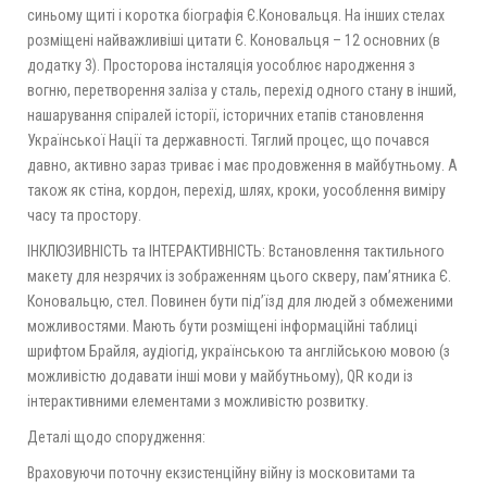
синьому щиті і коротка біографія Є.Коновальця. На інших стелах
розміщені найважливіші цитати Є. Коновальця – 12 основних (в
додатку 3). Просторова інсталяція уособлює народження з
вогню, перетворення заліза у сталь, перехід одного стану в інший,
нашарування спіралей історії, історичних етапів становлення
Української Нації та державності. Тяглий процес, що почався
давно, активно зараз триває і має продовження в майбутньому. А
також як стіна, кордон, перехід, шлях, кроки, уособлення виміру
часу та простору.
ІНКЛЮЗИВНІСТЬ та ІНТЕРАКТИВНІСТЬ: Встановлення тактильного
макету для незрячих із зображенням цього скверу, памʼятника Є.
Коновальцю, стел. Повинен бути під’їзд для людей з обмеженими
можливостями. Мають бути розміщені інформаційні таблиці
шрифтом Брайля, аудіогід, українською та англійською мовою (з
можливістю додавати інші мови у майбутньому), QR коди із
інтерактивними елементами з можливістю розвитку.
Деталі щодо спорудження:
Враховуючи поточну екзистенційну війну із московитами та