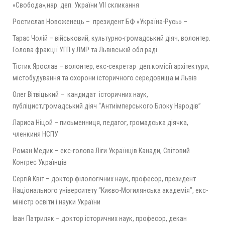
«Свобода»,нар. деп. України VII скликання
Ростислав Новоженець – президент БФ «Україна-Русь» –
Тарас Чолій – військовий, культурно-громадський діяч, волонтер.
Голова фракції УГП у ЛМР та Львівській обл.раді
Тістик Ярослав – волонтер, екс-секретар деп.комісії архітектури,
містобудування та охорони історичного середовища м.Львів
Олег Вітвіцький – кандидат історичних наук,
публіцист,громадський діяч “Антиімперського Блоку Народів”
Лариса Ніцой – письменниця, педагог, громадська діячка,
членкиня НСПУ
Роман Медик – екс-голова Ліги Українців Канади, Світовий
Конгрес Українців
Сергій Квіт – доктор філологічних наук, професор, президент
Національного університету “Києво-Могилянська академія”, екс-
міністр освіти і науки України
Іван Патриляк – доктор історичних наук, професор, декан