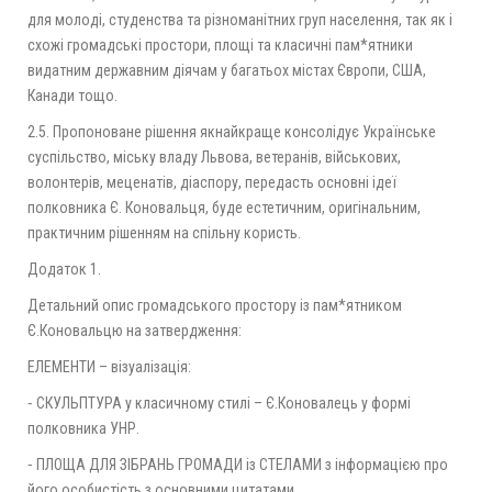
для молоді, студенства та різноманітних груп населення, так як і
схожі громадські простори, площі та класичні пам*ятники
видатним державним діячам у багатьох містах Європи, США,
Канади тощо.
2.5. Пропоноване рішення якнайкраще консолідує Українське
суспільство, міську владу Львова, ветеранів, військових,
волонтерів, меценатів, діаспору, передасть основні ідеї
полковника Є. Коновальця, буде естетичним, оригінальним,
практичним рішенням на спільну користь.
Додаток 1.
Детальний опис громадського простору із пам*ятником
Є.Коновальцю на затвердження:
ЕЛЕМЕНТИ – візуалізація:
⁃ СКУЛЬПТУРА у класичному стилі – Є.Коновалець у формі
полковника УНР.
⁃ ПЛОЩА ДЛЯ ЗІБРАНЬ ГРОМАДИ із СТЕЛАМИ з інформацією про
його особистість з основними цитатами