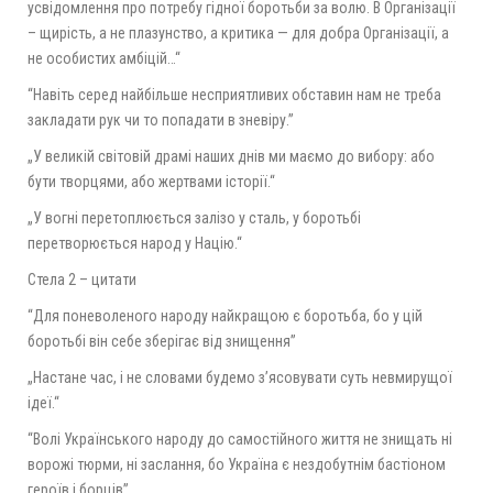
усвідомлення про потребу гідної боротьби за волю. В Організації
– щирість, а не плазунство, а критика — для добра Організації, а
не особистих амбіцій…“
“Навіть серед найбільше несприятливих обставин нам не треба
закладати рук чи то попадати в зневіру.”
„У великій світовій драмі наших днів ми маємо до вибору: або
бути творцями, або жертвами історії.“
„У вогні перетоплюється залізо у сталь, у боротьбі
перетворюється народ у Націю.“
Стела 2 – цитати
“Для поневоленого народу найкращою є боротьба, бо у цій
боротьбі він себе зберігає від знищення”
„Настане час, і не словами будемо з’ясовувати суть невмирущої
ідеї.“
“Волі Українського народу до самостійного життя не знищать ні
ворожі тюрми, ні заслання, бо Україна є нездобутнім бастіоном
героїв і борців”