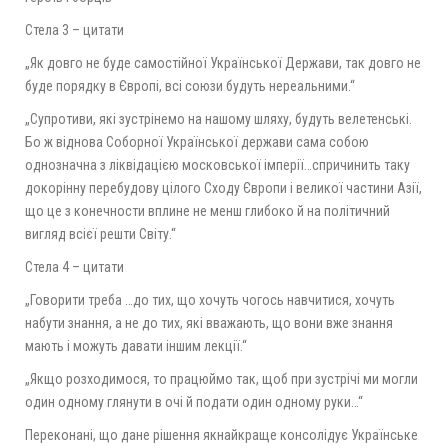
Стела 3 – цитати
„Як довго не буде самостійної Української Держави, так довго не
буде порядку в Європі, всі союзи будуть нереальними.“
„Супротиви, які зустрінемо на нашому шляху, будуть велетенські.
Бо ж віднова Соборної Української держави сама собою
однозначна з ліквідацією московської імперії…спричинить таку
докорінну перебудову цілого Сходу Європи і великої частини Азії,
що це з конечности вплине не менш глибоко й на політичний
вигляд всієї решти Світу.“
Стела 4 – цитати
„Говорити треба …до тих, що хочуть чогось навчитися, хочуть
набути знання, а не до тих, які вважають, що вони вже знання
мають і можуть давати іншим лекції.“
„Якщо розходимося, то працюймо так, щоб при зустрічі ми могли
один одному глянути в очі й подати один одному руки…“
Переконані, що дане рішення якнайкраще консолідує Українське