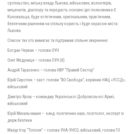
суспільство, міську владу Львова, військових, волонтерів,
меценатів, діаспору та передасть основні ідеї полковника Є.
Коновальця, буде естетичним, оригінальним, практичним,
безпечним рішенням на спільну користь і буде окрасою міста
Львова.
Список тих хто вимагає та підтримав спільне звернення:
Богдан Червак – голова ОУН
Олег Медуниця – голова ОУН (б)
Андрій Тарасенко – голова НВР “Правий Сектор”
Юрій Сиротюк – заст. голови “ВО Свобода”, керівник НАЦ «УССД»,
військовий
Дмитро Ярош – командир Української Добровольчої Армії,
військовий
Юрій Михальчишин – канд. політичних наук, політолог, експерт із
держ.безпеки
Мазур Ігор “Тополя” – голова УНА-УНСО, військовий, голова ГО