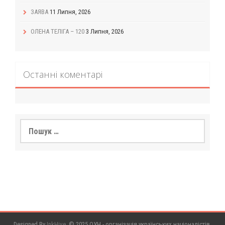
ЗАЯВА
11 Липня, 2026
ОЛЕНА ТЕЛІГА – 120
3 Липня, 2026
Останні коментарі
Пошук:
Designed By
InkHive
.
© 2025 ОУН - організація українських націоналістів.