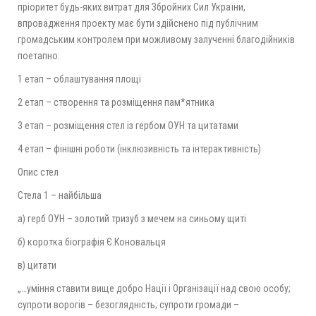
пріоритет будь-яких витрат для Збройних Сил України,
впровадження проекту має бути здійснено під публічним
громадським контролем при можливому залученні благодійників
поетапно:
1 етап – облаштування площі
2 етап – створення та розміщення пам*ятника
3 етап – розміщення стел із гербом ОУН та цитатами
4 етап – фінішні роботи (інклюзивність та інтерактивність)
Опис стел
Стела 1 – найбільша
а) герб ОУН – золотий тризуб з мечем на синьому щиті
б) коротка біографія Є.Коновальця
в) цитати
„…уміння ставити вище добро Нації і Організації над свою особу;
супроти ворогів – безоглядність; супроти громади –