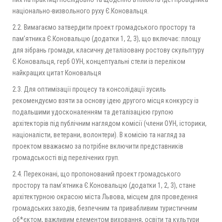
національно-визвольного руху Є.Коновальця.
2.2. Вимагаємо затвердити проект громадського простору та
пам’ятника Є.Коновальцю (додатки 1, 2, 3), що включає: площу
для зібрань громади, класичну деталізовану ростову скульптуру
Є.Коновальця, герб ОУН, концептуальні стели із переліком
найкращих цитат Коновальця
2.3. Для оптимізації процесу та консолідації зусиль
рекомендуємо взяти за основу ідею другого місця конкурсу із
подальшими удосконаленням та деталізацією групою
архітекторів під публічним наглядом комісії (члени ОУН, історики,
націоналісти, ветерани, волонтери). В комісію та нагляд за
проектом вважаємо за потрібне включити представників
громадськості від перелічених груп.
2.4. Переконані, що пропонований проект громадського
простору та пам’ятника Є.Коновальцю (додатки 1, 2, 3), стане
архітектурною окрасою міста Львова, місцем для проведення
громадських заходів, безпечним та привабливим туристичним
об*єктом, важливим елементом виховання, освіти та культури