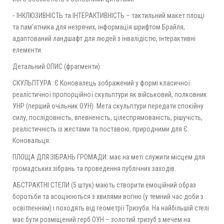
⁃ ІНКЛЮЗИВНІСТЬ та ІНТЕРАКТИВНІСТЬ – тактильний макет площі
та памʼятника для незрячих, інформація шрифтом Брайля,
адаптований ландшафт для людей з інвалідістю, інтерактивні
елементи.
Детальний ОПИС (фрагменти):
СКУЛЬПТУРА: Є.Коновалець зображений у формі класичної
реалістичної пропорційної скульптури як військовий, полковник
УНР (перший очільник ОУН). Мета скульптури передати спокійну
силу, послідовність, впевненість, цілеспрямованість, рішучість,
реалістичність із жестами та поставою, природними для Є.
Коновальця.
ПЛОЩА ДЛЯ ЗІБРАНЬ ГРОМАДИ: має на меті служити місцем для
громадських зібрань та проведення публічних заходів.
АБСТРАКТНІ СТЕЛИ (5 штук) мають створити емоційний образ
боротьби та асоціюються з хвилями вогню (у темний час доби з
освітленням) і походять від геометрії Тризуба. На найбільшій стелі
має бути розміщений герб ОУН – золотий тризуб з мечем на