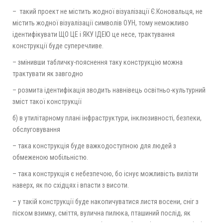
– такий проект не містить жодної візуалізації Є.Коновальця, не
містить жодної візуалізації символів ОУН, тому неможливо
ідентифікувати ЩО ЦЕ і ЯКУ ІДЕЮ це несе, трактування
конструкції буде суперечливе.
– змінивши табличку-пояснення таку конструкцію можна
трактувати як завгодно
– розмита ідентифікація зводить навнівець освітньо-культурний
зміст такої конструкції
б) в утилітарному плані інфраструктури, інклюзивності, безпеки,
обслуговування
– така конструкція буде важкодоступною для людей з
обмеженою мобільністю.
– така конструкція є небезпечою, бо існує можливість вилізти
наверх, як по східцях і впасти з висоти.
– у такій конструкції буде накопичуватися листя восени, сніг з
піском взимку, сміття, вулична пилюка, пташиний послід, як