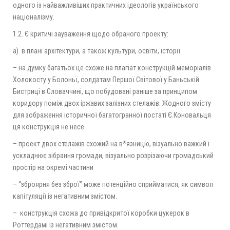
одного із найважливіших практичних ідеологів українського
націоналізму.
1.2. Є критичі зауваження щодо обраного проекту:
а) в плані архітектури, а також культури, освіти, історії
– на думку багатьох це схоже на плагіат конструкцій меморіалів
Холокосту у Болоньї, солдатам Першої Світової у Баньській
Бистриці в Словаччині, що побудовані раніше за принципом
коридору поміж двох іржавих залізних стелажів. Жодного змісту
для зображення історичної багатогранної постаті Є.Коновальця
ця конструкція не несе.
– проект двох стелажів схожий на в*язницю, візуально важкий і
ускладнює зібрання громади, візуально розрізаючи громадський
простір на окремі частини
– “зброярня без зброї” може потенційно сприйматися, як символ
капітуляції із негативним змістом.
– конструкція схожа до привідкритої коробки цукерок в
Роттердамі із негативним змістом.