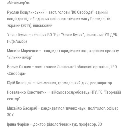
«Межимор’я»
Руслан Кошулинський – заст. голови “ВО Свобода”, єдиний
кандидат від об’єднаних націоналістичних сил у Президенти
України (2019), військовий
Уляна Кузик – керівник БО “БФ “Уляни Кузик”, начальник УП ДУК
ПС(67омбр)
Микола Марченко – кандидат юридичних нак, керівник проекту
“Вільний вибір”
Йосиф Ситник – заст. голови Львівської обласної організації ВО
«Свобода»
Юрій Волощак – письменник, громадський діяч, реставратор
Новаленко Констянтин – військовослужбовець НГУ, ГО “Творчийй
сектор”
Михайло Басараб – кандидат політичних наук, політолог, офіцер
ЗСУ
Ірина Фаріон – доктор філологічних наук, професор, ВО