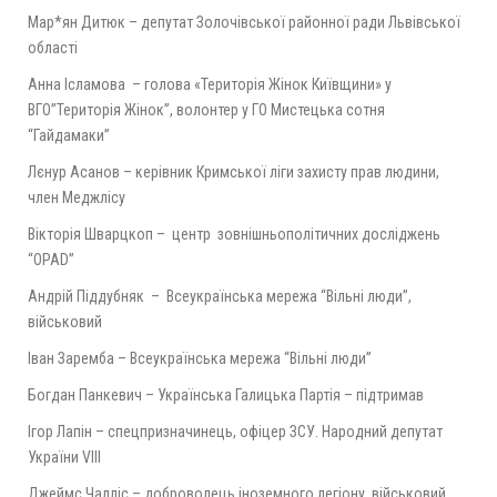
Мар*ян Дитюк – депутат Золочівської районної ради Львівської
області
Анна Ісламова – голова «Територія Жінок Київщини» у
ВГО”Територія Жінок”, волонтер у ГО Мистецька сотня
“Гайдамаки”
Лєнур Асанов – керівник Кримської ліги захисту прав людини,
член Меджлісу
Вікторія Шварцкоп – центр зовнішньополітичних досліджень
“OPAD”
Андрій Піддубняк – Всеукраїнська мережа “Вільні люди”,
військовий
Іван Заремба – Всеукраїнська мережа “Вільні люди”
Богдан Панкевич – Українська Галицька Партія – підтримав
Ігор Лапін – спецпризначинець, офіцер ЗСУ. Народний депутат
України VIII
Джеймс Чалліс – доброволець іноземного легіону, військовий