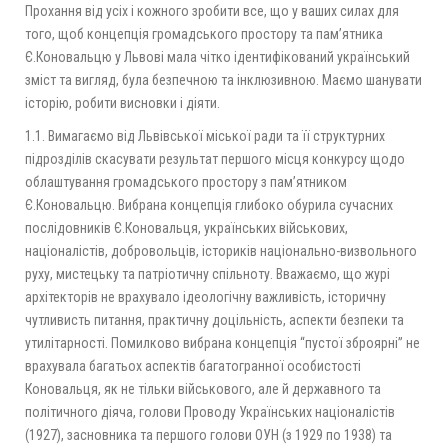
Прохання від усіх і кожного зробити все, що у ваших силах для
того, щоб концепція громадського простору та пам’ятника
Є.Коновальцю у Львові мала чітко ідентифікований український
зміст та вигляд, була безпечною та інклюзивною. Маємо шанувати
історію, робити висновки і діяти.
1.1. Вимагаємо від Львівської міської ради та її структурних
підрозділів скасувати результат першого місця конкурсу щодо
облаштування громадського простору з памʼятником
Є.Коновальцю. Вибрана концепція глибоко обурила сучасних
послідовників Є.Коновальця, українських військових,
націоналістів, добровольців, істориків національно-визвольного
руху, мистецьку та патріотичну спільноту. Вважаємо, що журі
архітекторів не врахувало ідеологічну важливість, історичну
чутливисть питання, практичну доцільність, аспекти безпеки та
утилітарності. Помилково вибрана концепція “пустої зброярні” не
врахувала багатьох аспектів багатогранної особистості
Коновальця, як не тільки військового, але й державного та
політичного діяча, голови Проводу Українських націоналістів
(1927), засновника та першого голови ОУН (з 1929 по 1938) та