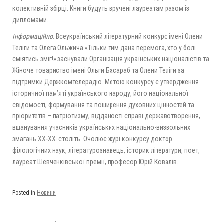
колективній збірці. Книги будуть вручені лауреатам разом із
дипломами.
Інформаційно.
Всеукраїнський літературний конкурс імені Олени
Теліги та Олега Ольжича «Тільки тим дана перемога, хто у болі
сміятись зміг!» заснували Організація українських націоналістів та
Жіноче товариство імені Ольги Басараб та Олени Теліги за
підтримки Держкомтелерадіо.
Метою конкурсу є утвердження
історичної пам’яті українського народу, його національної
свідомості, формування та поширення духовних цінностей та
пріоритетів – патріотизму, відданості справі державотворення,
вшанування учасників українських національно-визвольних
змагань ХХ-ХХІ століть. Очолює журі конкурсу доктор
філологічних наук, літературознавець, історик літератури, поет,
лауреат Шевченківської премії, професор Юрій Ковалів.
Posted in
Новини