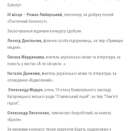
Sokoły!»
ІІІ місце
–
Роман
Любарський,
пенсіонер, за добірку поезій
«Поетичний блокпост».
Заохочувальні відзнаки конкурсу здобули:
Леонід Данільчик,
фізична особа підприємець, за твір «Примари
півдня»;
Оксана Мардинавка
, вчитель української мови та літератури, за
повість у листах «А ти сій квіти…»;
Наталія Данилюк, в
читель української мови та літератури, за
оповідання «Відмолений»;
Олександр
Марцін
, учень 10 класу Комунального закладу
Кагарлицької міської ради “Ставівський ліцей”, за твір “Пам’яті
героя”;
Олександр Лисаченко,
тимчасово безробітний, за новелу
«Брати».
За умовами конкурсу твори лауреатів будуть надруковані у