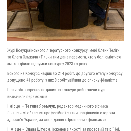
Журі Всеукраїнського літературного конкурсу імені Олени Теліги
та Олега Ольжича «Тільки тим дана перемога, хто у болі сміятися
зміг» підбило підсумки конкурсу 2023-го року.
Всього на Конкурс надійшло 214 робіт, до другого етапу конкурсу
допущено 41 роботу, з них 8 робіт увійшли до списку фіналістів.
Після обговорення поданих на конкурс робіт члени журі
визначили переможців.
І місце
– Тетяна Яремчук,
редактор медичного вісника
Львівської обласної професійної спілки працівників охорони
здоров’я України, за оповідання «Прощання з фіялками»
II місце – Слава Шторм,
інженер з якості, за прозовий твір “Hej,