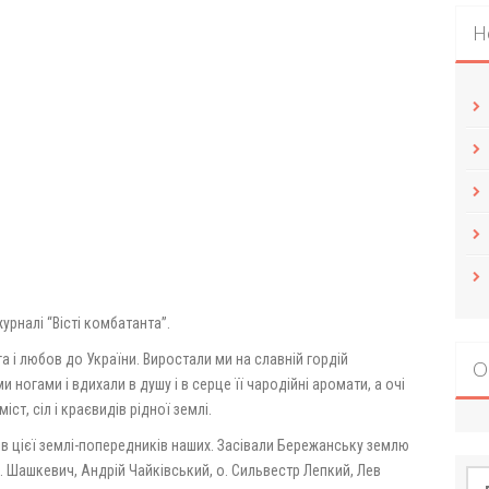
Н
урналі “Вісті комбатанта”.
га і любов до України. Виростали ми на славній гордій
О
ногами і вдихали в душу і в серце її чародійні аромати, а очі
іст, сіл і краєвидів рідної землі.
 цієї землі-попередників наших. Засівали Бережанську землю
 М. Шашкевич, Андрій Чайківський, о. Сильвестр Лепкий, Лев
По