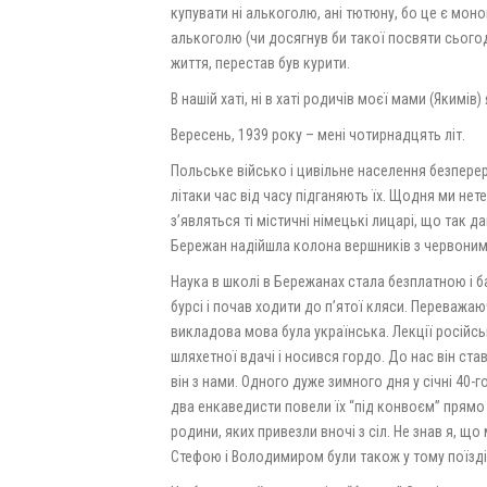
купувати ні алькоголю, ані тютюну, бо це є моноп
алькоголю (чи досягнув би такої посвяти сьогод
життя, перестав був курити.
В нашій хаті, ні в хаті родичів моєї мами (Якимів
Вересень, 1939 року – мені чотирнадцять літ.
Польське військо і цивільне населення безпере
літаки час від часу підганяють їх. Щодня ми не
з’являться ті містичні німецькі лицарі, що так 
Бережан надійшла колона вершників з червоним
Наука в школі в Бережанах стала безплатною і 
бурсі і почав ходити до п’ятої кляси. Переважаюч
викладова мова була українська. Лекції російсь
шляхетної вдачі і носився гордо. До нас він ста
він з нами. Одного дуже зимного дня у січні 40-г
два енкаведисти повели їх “під конвоєм” прямо д
родини, яких привезли вночі з сіл. Не знав я, щ
Стефою і Володимиром були також у тому поїзді 