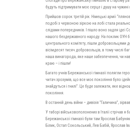
спогади про Бережанську гімназію в старому рату
будуть підтримувати моє серце і душу на чужині 
Прийшов сорок третій рік. Німецькі армії “пляно
подобі з червоною зіркою на лобі стала реально
слідами попередників. І пішло воно задля ідеї Со
нашого бездержавного народу. На поклик ОУН ба
центрального комітету, пішли добровольцями до д
вісімдесят тисяч добровольців, в тому числі бага
наша винагорода, яке наше забезпечення, чи нав
краю – і пішли!
Багато учнів Бережанської гімназії полягли геро
читач зрозумів, що все моє покоління було ідей
знайдуться і гнилі”. Це буде залежати, яке відн
покоління.
В останній день війни – дивізія “Галичина”, зірв
У таборі військовополонених в Італії стрічав я 
Бережанської гімназії були там Ярослав Бабуня
Білик, Остап Сокольський, Лев Бабій, Ярослав Іва