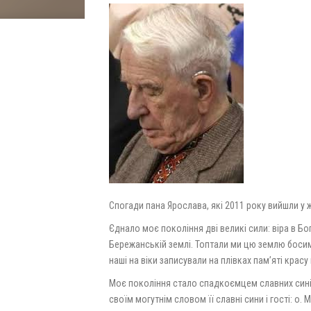
Спогади пана Ярослава, які 2011 року вийшли у ж
Єднало моє покоління дві великі сили: віра в Бо
Бережанській землі. Топтали ми цю землю босими 
наші на віки записували на плівках пам’яті красу м
Моє покоління стало спадкоємцем славних синів
своїм могутнім словом її славні сини і гості: о.