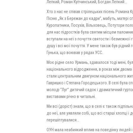
Лепкий, Роман Купчинський, Богдан Лепкий…
Хто з нас не співав стрілецьких пісень Романа 
Пісню „Як з Бережан до кадри”, мабуть, матері с
Куропатники, Посухів, Вільховець, Потутори пол
для нас підростків була святим місцем паломниц
вступали на неї з почуття святости і безмежної
душу і всі мої почуття. У мене також був рідний
Гунька, що воював у рядах УСС.
Моє рідне село Урмань, здавалося тоді мені, бу
національного відродження, в роках між двома в
стали центральним двигуном національного жит
Гавришко і Степана Городецького. В селі була с
молоді “Луг” дитячий садок і драматичний гурток
виставами річно в читальні.
Ми всі (доріст) знали, що в селі є також підпіль
до неї, але уявляли собі, що всі старші хлопці і
перешіптувалися…
ОУН мала неабиякий вплив на поведінку людей і