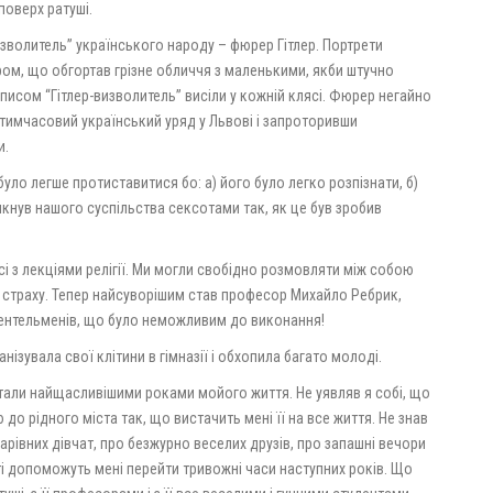
поверх ратуші.
волитель” українського народу – фюрер Гітлер. Портрети
іром, що обгортав грізне обличчя з маленькими, якби штучно
писом “Гітлер-визволитель” висіли у кожній клясі. Фюрер негайно
 тимчасовий український уряд у Львові і запроторивши
и.
уло легше протиставитися бо: а) його було легко розпізнати, б)
кнув нашого суспільства сексотами так, як це був зробив
сі з лекціями релігії. Ми могли свобідно розмовляти між собою
о страху. Тепер найсуворішим став професор Михайло Ребрик,
жентельменів, що було неможливим до виконання!
анізувала свої клітини в гімназії і обхопила багато молоді.
 стали найщасливішими роками мойого життя. Не уявляв я собі, що
до рідного міста так, що вистачить мені її на все життя. Не знав
чарівних дівчат, про безжурно веселих друзів, про запашні вечори
ті допоможуть мені перейти тривожні часи наступних років. Що