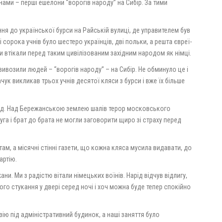
нами – перші ешелони “ворогів народу” на Сибір. За тими
ння до української бурси на Райській вулиці, де управителем був
 сорока учнів було шестеро українців, дві польки, а решта євреї-
ни втікали перед таким цивілізованим західним народом як німці.
 вивозили людей – “ворогів народу” – на Сибір. Не обминуло це і
чук викликав трьох учнів десятої кляси з бурси і вже їх більше
род. Над Бережанською землею шалів терор московського
уга і брат до брата не могли заговорити щиро зі страху перед
там, а місячні стінні газети, що кожна кляса мусила видавати, до
артію.
ни. Ми з радістю вітали німецьких воїнів. Нарід відчув відлигу,
ого стукання у двері серед ночі і хоч можна буде тепер спокійно
зію під адміністративний будинок, а наші заняття було