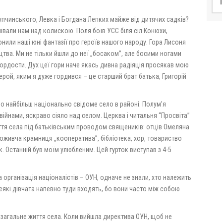
Купчинського, Левка і Богдана Лепких майже від дитячих садків?
півали нам над колискою. Поля боїв УСС біля сіл Конюхи,
онили наші юні фантазії про героїв нашого народу. Гора Лисоня
тва. Ми не тільки йшли до неї „босаком”, але босими ногами
 гордости. Дух цеї гори наче якась дивна радіяція просякав мою
 герой, яким я дуже гордився – це старший брат батька, Григорій
ло найбільш національно свідоме село в районі. Полум’я
ійнами, яскраво сіяло над селом. Церква і читальня “Просвіта”
тя села під батьківським проводом священиків: отців Омеляна
поживча крамниця „кооператива”, бібліотека, хор, товариство
. Останній був моїм улюбленим. Цей гурток виступав з 4-5
на організація націоналістів – ОУН, одначе не знали, хто належить
 деякі дівчата напевно туди входять, бо вони часто між собою
 загальне життя села. Коли вийшла директива ОУН, щоб не