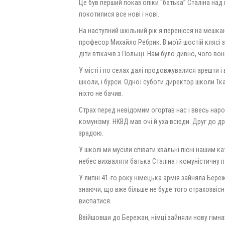
Це був перший показ опіки “батька” Сталіна над 
покотилися все нові і нові.
На наступний шкільний рік я перенісся на мешка
професор Михайло Ребрик. В моїй шостій клясі зі
діти втікачів з Польщі. Нам було дивно, чого во
У місті і по селах далі продовжувалися арешти і
школи, і бурси. Одної суботи директор школи Тка
ніхто не бачив.
Страх перед невідомим огортав нас і ввесь на
комунізму. НКВД мав очі й уха всюди. Друг до др
зрадою.
У школі ми мусіли співати хвальні пісні нашим ка
небес вихваляти батька Сталіна і комуністичну п
У липні 41-го року німецька армія зайняла Бережа
знаючи, що вже більше не буде того страхозвісн
виспатися.
Ввійшовши до Бережан, німці зайняли нову гімна