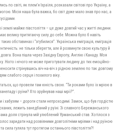
ь по світі, як плем’я Ізраїля, розказали світові про Україну, а
могою. Місія наша була важка, бо світ дуже мало знав про нас, а
сусідами.
 землі майже півстоліття – це дуже довгий час у житті людини.
, має велику притягаючу силу до себе. Можна було б навіть
таких обставинах і “згубилися”. Українська еміграція, еміграція
тичність: не тільки зберегти, але й розвинути свою культуру й
 довга. Вона пішла через Західну Европу, Англію і Канаду. Моя
у. Ніхто і нічого не може приготувати людину до тих емоційно-
еносити стрінувшись віч-на-віч з рідною землею по так довгому
дям слабого серця і похилого віку.
агатьох, що провели там юність свою. “Ти роками було їх мрією в
анепаду і руїни? Хто зруйнував наші мрії?”.
 і хабузям – дороги стали непроходимі. Замок, що був гордістю
оханих, лежить занедбаний у руїні. Зі славного Бережанського
ама доля стрінула мій улюблений Урманський став. Хотілося з
голос заридати над розвіяними довголітніми мріями і над руїною
та сила гуляла тут протягом останнього півстоліття?!