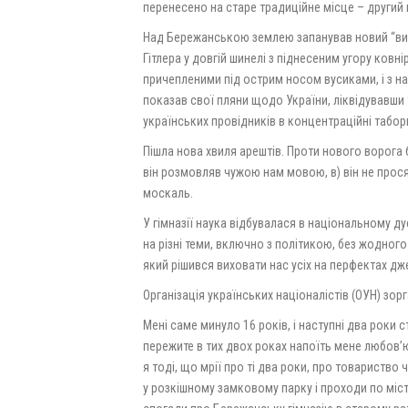
перенесено на старе традиційне місце – другий 
Над Бережанською землею запанував новий “виз
Гітлера у довгій шинелі з піднесеним угору ковн
причепленими під острим носом вусиками, і з на
показав свої пляни щодо України, ліквідувавши
українських провідників в концентраційні табор
Пішла нова хвиля арештів. Проти нового ворога б
він розмовляв чужою нам мовою, в) він не прося
москаль.
У гімназії наука відбувалася в національному ду
на різні теми, включно з політикою, без жодног
який рішився виховати нас усіх на перфектах д
Організація українських націоналістів (ОУН) зорг
Мені саме минуло 16 років, і наступні два роки
пережите в тих двох роках напоїть мене любов’ю 
я тоді, що мрії про ті два роки, про товариство 
у розкішному замковому парку і проходи по міс