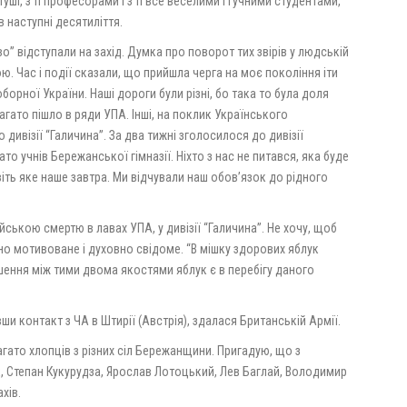
ші, з її професорами і з її все веселими і гучними студентами,
в наступні десятиліття.
во” відступали на захід. Думка про поворот тих звірів у людській
ю. Час і події сказали, що прийшла черга на моє покоління іти
борної України. Наші дороги були різні, бо така то була доля
гато пішло в ряди УПА. Інші, на поклик Українського
ивізії “Галичина”. За два тижні зголосилося до дивізії
то учнів Бережанської гімназії. Ніхто з нас не питався, яка буде
іть яке наше завтра. Ми відчували наш обов’язок до рідного
йською смертю в лавах УПА, у дивізії “Галичина”. Не хочу, щоб
но мотивоване і духовно свідоме. “В мішку здорових яблук
ошення між тими двома якостями яблук є в перебігу даного
авши контакт з ЧА в Штирії (Австрія), здалася Британській Армії.
багато хлопців з різних сіл Бережанщини. Пригадую, що з
к, Степан Кукурудза, Ярослав Лотоцький, Лев Баглай, Володимир
хів.