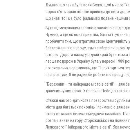
Думаю, що така була воля Божа, щоб ми роз’їхалис
сорок п’ять років пізніше прийшли до неї з допо
що знав, то і це було фальшиво подане нашими 
Бути відмежованим залізною заслоною від рідної
Чужина, а ще як вона привітна, багата і гуманна
пробачити тим, що втратили свою ідентичність у 
бездержавного народу, зуміла зберегти свою іден
історію. Дорога назад у рідний край була тяжка і
перша подорож в Україну була у вересні 1989 рок
потрясаючих переживань, що її приходиться пер
часі розлуки. Я не радив би робити цю прощу лю
“Бережани – ти найкраще місто в світі!” – для б
далеких чужих краях. Хто привів Тебе до такого з
Стежки нашого дитинства позаростали бур’янами
міста для багатьох поколінь і приманою для зак
ставу осталася велика смердюча калабаня. Ця с
розпачі вийти на гору Сторожисько і на повний 
Лепкового “Найкращого міста в світі”. Яка нечис