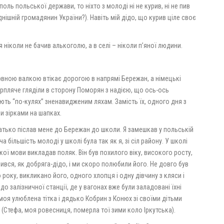
оль польської держави, то ніхто з молоді ні не курив, ні не пив
нішній громадянин України?). Навіть мій дідо, що курив ціле своє
) я ніколи не бачив алькоголю, а в селі – ніколи п’яної людини.
рвною валкою втікає дорогою в напрямі Бережан, а німецькі
терпляче гляділи в сторону Поморян з надією, що ось-ось
дають “по-кулях” зненавидженим ляхам. Замість їх, одного дня з
и зірками на шапках.
батько післав мене до Бережан до школи. Я замешкав у польській
а більшість молоді у школі була так як я, зі сіл району. У школі
кої мови викладав поляк. Він був похилого віку, високого росту,
вився, як добряга-дідо, і ми скоро полюбили його. Не довго був
о року, викликано його, одного хлопця і одну дівчину з кляси і
о залізничної станції, де у вагонах вже були заладовані їхні
о моя улюблена тітка і дядько Кобрин з Конюх зі своїми дітьми
(Стефа, моя ровесниця, померла тої зими коло Іркутська).