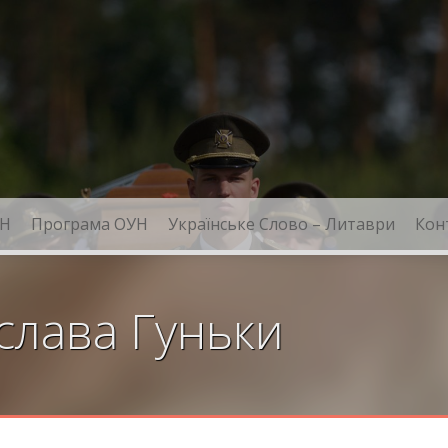
Н
Програма ОУН
Українське Слово – Литаври
Кон
лава Гуньки