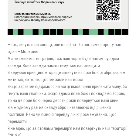
– Так, гинуть наші хлопці, але це війна… Століттями ворог у нас
один – Московія.
Ми не змінимо географію, тож наш ворог буде нашим сусідом
завжди. Вони завжди намагатимуться нас знищити.
Я керуюся принципом: краще загинути на полі бою зі зброєю, ніж
жити так, як хоче, щоб ми жили наш ворог.
Якщо зараз ми піддамося на всі ці вмовляння припинити війну, бо
гинуть наші хлопчики, якщо здамо поле бою і покладемо зброю,
то на це поле бою через десять років повернуться наші сини.
Я в жодному разі не складу зброї, незалежно від рішення
політиків. Рано чи пізно я перейду лінію розмежування, щоб
перемогти.
Я не вірю, що за столами перемир’я нам повергнуть наші території
(2019 р).