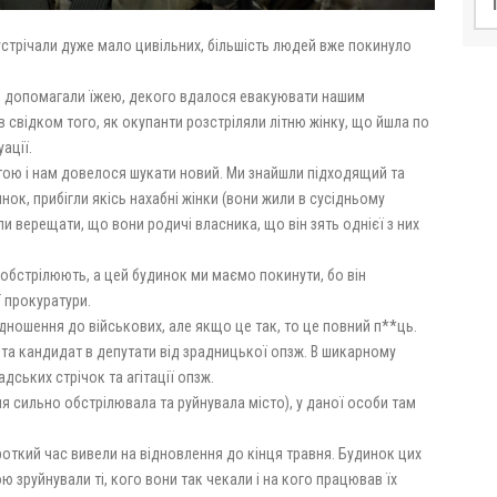
устрічали дуже мало цивільних, більшість людей вже покинуло
 ми допомагали їжею, декого вдалося евакуювати нашим
 свідком того, як окупанти розстріляли літню жінку, що йшла по
ації.
ою і нам довелося шукати новий. Ми знайшли підходящий та
инок, прибігли якісь нахабні жінки (вони жили в сусідньому
ли верещати, що вони родичі власника, що він зять однієї з них
 обстрілюють, а цей будинок ми маємо покинути, бо він
 прокуратури.
ідношення до військових, але якщо це так, то це повний п**ць.
ї та кандидат в депутати від зрадницької опзж. В шикарному
ських стрічок та агітації опзж.
-ня сильно обстрілювала та руйнувала місто), у даної особи там
ороткий час вивели на відновлення до кінця травня. Будинок цих
ою зруйнували ті, кого вони так чекали і на кого працював їх