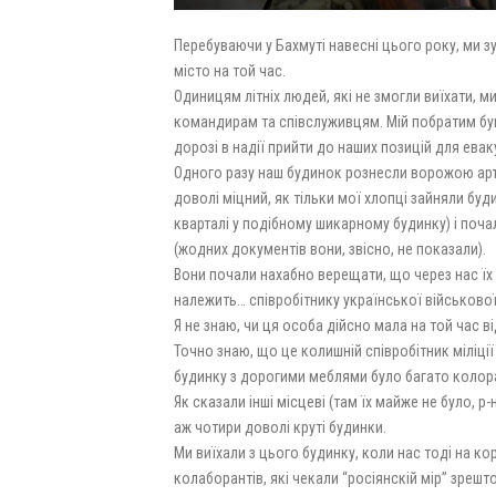
Перебуваючи у Бахмуті навесні цього року, ми з
місто на той час.
Одиницям літніх людей, які не змогли виїхати,
командирам та співслуживцям. Мій побратим був
дорозі в надії прийти до наших позицій для еваку
Одного разу наш будинок рознесли ворожою арт
доволі міцний, як тільки мої хлопці зайняли буд
кварталі у подібному шикарному будинку) і поча
(жодних документів вони, звісно, не показали).
Вони почали нахабно верещати, що через нас їх
належить… співробітнику української військової
Я не знаю, чи ця особа дійсно мала на той час в
Точно знаю, що це колишній співробітник міліці
будинку з дорогими меблями було багато колорад
Як сказали інші місцеві (там їх майже не було, р
аж чотири доволі круті будинки.
Ми виїхали з цього будинку, коли нас тоді на к
колаборантів, які чекали “росіянскій мір” зрешт