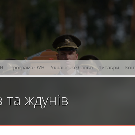
Н
Програма ОУН
Українське Слово – Литаври
Кон
 та ждунів