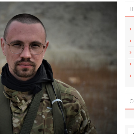
Н
О
По