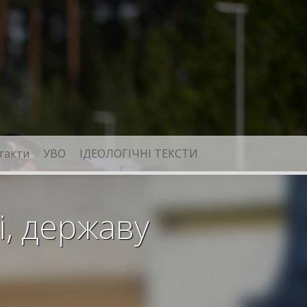
такти
УВО
ІДЕОЛОГІЧНІ ТЕКСТИ
і, державу