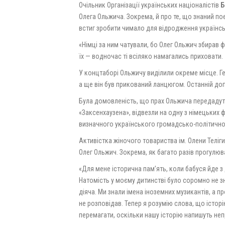
Очільник Організації українських націоналістів
Б
Олега Ольжича. Зокрема, й про те, що знаний пое
встиг зробити чимало для відродження українсь
«Німці за ним чатували, бо Олег Ольжич збирав фа
їх — водночас ті всіляко намагались приховати.
У концтаборі Ольжичу виділили окреме місце. Гес
а ще він був прикований ланцюгом. Останній доп
Була домовленість, що прах Ольжича передадуть 
«Заксенхаузена», відвезли на одну з німецьких 
визначного українського громадсько-політичног
Активістка жіночого товариства ім. Олени Теліги
Олег Ольжич. Зокрема, як багато разів прогулю
«Для мене історична памʼять, коли бабуся йде з 
Натомість у моєму дитинстві було соромно не з
діяча. Ми знали імена іноземних музикантів, а пр
не розповідав. Тепер я розумію слова, що істор
перемагати, оскільки нашу історію напишуть неп