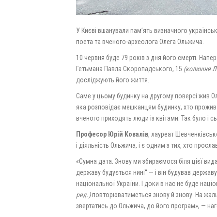
У Києві вшанували памʼять визначного українсь
поета та вченого-археолога Олега Ольжича.
10 червня буде 79 років з дня його смерті. Напер
Гетьмана Павла Скоропадського, 15
(колишня Л
досліджують його життя.
Саме у цьому будинку на другому поверсі жив О
яка розповідає мешканцям будинку, хто проживав 
вченого приходять люди із квітами. Так було і сь
Професор Юрій Ковалів
, лауреат Шевченківськ
і діяльність Ольжича, і є одним з тих, хто просл
«Сумна дата. Знову ми збираємося біля цієї вида
державу будується нині“ — і він будував держа
національної України. І доки в нас не буде наці
ред.)
повторюватиметься знову й знову. На жаль, ц
звертатись до Ольжича, до його програм», — наг