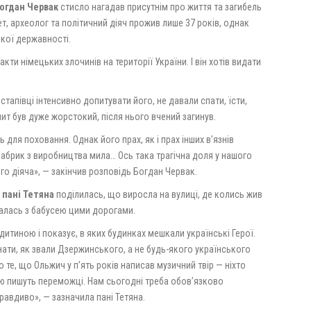
огдан Червак
стисло нагадав присутнім про життя та загибель
т, археолог та політичний діяч прожив лише 37 років, однак
кої державності.
кти німецьких злочинів на території України. І він хотів видати
тапівці інтенсивно допитувати його, не давали спати, їсти,
ит був дуже жорстокий, після нього вчений загинув.
для поховання. Однак його прах, як і прах інших в’язнів
фабрик з виробництва мила… Ось така трагічна доля у нашого
о діяча», — закінчив розповідь Богдан Червак.
пані Тетяна
поділилась, що виросла на вулиці, де колись жив
валась з бабусею цими дорогами.
дитиною і показує, в яких будинках мешкали українські Герої.
нати, як звали Дзержинського, а не будь-якого українського
о те, що Ольжич у пʼять років написав музичний твір — ніхто
ію пишуть переможці. Нам сьогодні треба обовʼязково
равдиво», — зазначила пані Тетяна.