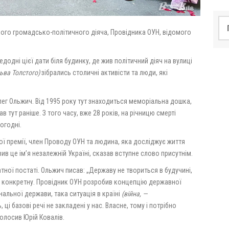
По
кого громадсько-політичного діяча, Провідника ОУН, відомого
едодні цієї дати біля будинку, де жив політичний діяч на вулиці
ьва Толстого)
зібрались столичні активісти та люди, які
лег Ольжич. Від 1995 року тут знаходиться меморіальна дошка,
тут раніше. З того часу, вже 28 років, на річницю смерті
огодні.
ої премії, член Проводу ОУН та людина, яка досліджує життя
авив це імʼя незалежній Україні, сказав вступне слово присутнім.
тної постаті. Ольжич писав: „Державу не твориться в будучині,
ву конкретну. Провідник ОУН розробив концепцію державної
ональної держави, така ситуація в країні
(війна, —
і базові речі не закладені у нас. Власне, тому і потрібно
олосив Юрій Ковалів.