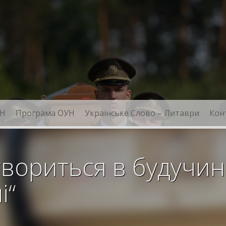
Н
Програма ОУН
Українське Слово – Литаври
Кон
вориться в будучин
і“