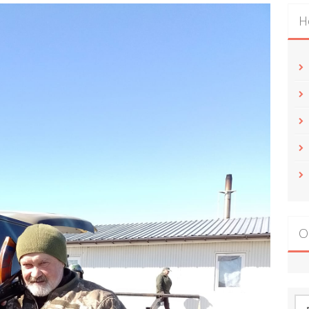
Н
О
По