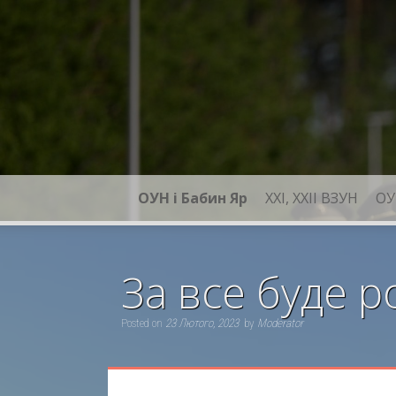
Skip
to
content
ОУН і Бабин Яр
XXI, ХХІІ ВЗУН
ОУ
За все буде р
Posted on
23 Лютого, 2023
by
Moderator