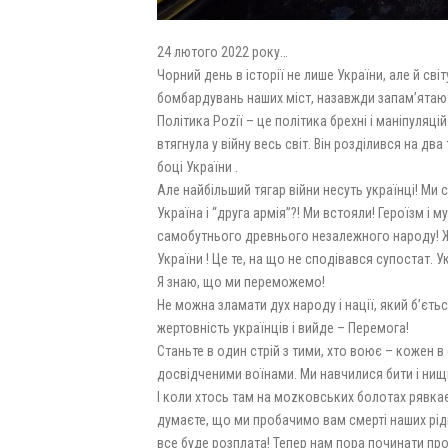
24 лютого 2022 року…
Чорний день в історії не лише України, але й світ
бомбардувань наших міст, назавжди запам’ятаю
Політика Роzії – це політика брехні і маніпуляц
втягнула у війну весь світ. Він розділився на два
боці України .
Але найбільший тягар війни несуть українці! Ми с
Україна і “друга армія”?! Ми встояли! Героїзм і м
самобутнього древнього незалежного народу! Ж
України ! Це те, на що не сподівався супостат. 
Я знаю, що ми переможемо!
Не можна зламати дух народу і нації, який б’ється
жертовність українців і вийде – Перемога!
Станьте в один стрій з тими, хто воює – кожен в
досвідченими воїнами. Ми навчилися бити і нищит
І коли хтось там на моzковських болотах рявкає 
думаєте, що ми пробачимо вам смерті наших рідн
все буде розплата! Тепер нам пора починати про