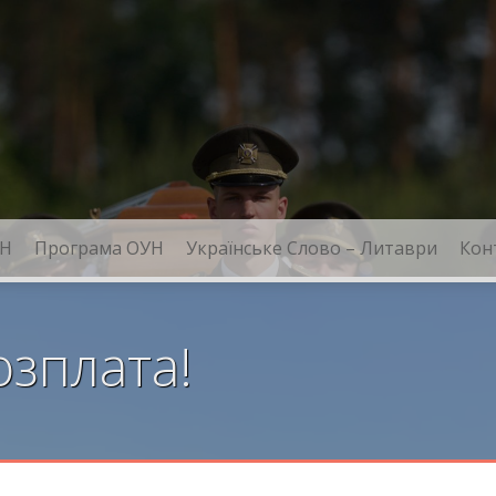
Н
Програма ОУН
Українське Слово – Литаври
Кон
озплата!