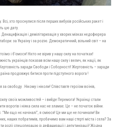
у. Всі, хто проснулися після перших вибухів російських ракет і
ть цю дату.
ій. Денацифікація і демілітаризація у хворих мізках недофюрера
 табори: за Україну і за рozію. Демократичний, вільний світ – на
тоїмо і б’ємося! Ніхто не вірив у нашу силу на початках!
ужність українців показав всім нашу силу і велич, як нації, як
ертовність заради Свободи і Соборності! Жертовність – заради
Україна продовжує битися проти підступного ворога !
 за свободу . Нікому і ніколи! Співставте героїзм воїнів,
 силу своїх можливостей – і вийде Перемога! Українці стали
и ворогів і ніяка сила нас не зламає. Це – не початок війни.
:”Ми єщо нє начіналі”, я сміюся! Це ми ще не починали! Ви
их, наших побратимів, пробачимо вам наші стерті міста і села? За
ти роzії спецоперацію із дефашизації і депутинізації! Жодна