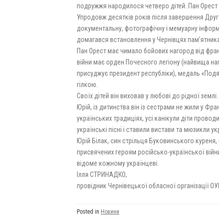
подружжя народилося четверо дітей. Пан Орест
Упродовж десятків років після завершення Друго
документальну, фотографічну і мемуарну інформа
домагався встановлення у Чернівцях пам’ятник
Пан Орест має чимало бойових нагород від фран
війни має орден Почесного легіону (найвища н
присуджує президент республіки), медаль «Подя
гілкою.
Своїх дітей він виховав у любові до рідної зем
Юрій, із дитинства він із сестрами не жили у Фра
українських традиціях, усі канікули діти провод
українські пісні і ставили вистави та мюзикли 
Юрій Білак, син стрільця Буковинського куреня, 
присвячених героям російсько-української війн
відоме кожному українцеві.
Ілля СТРИНАДКО,
провідник Чернівецької обласної організації ОУ
Posted in
Новини