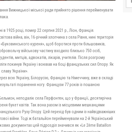
ликання Вижницької міської ради прийнято рішення перейменувати
лака.
 в 1925 році, помер 22 серпня 2021 р., Ліон, Франція.
ітова війна, він, 16-річний хлопчина з села Рівня, нині територія
о «Буковинського куреня», щоб боротися проти більшовиків,
добровольчу військову частину входило близько 750 осіб,
ентів, митців, адвокатів, лікарів, учителів. Після розгрому
еліги покинув Україну і воював на боці французьких сил Опору. Як
 славу України».
ез всю Україну, Білорусію, Францію та Німеччину, вже в складі
езультаті поранення ногу. Французи 77 років із пошаною
і Бельмон, неподалік села Перфонтен, що у Франції, десятирічна
еня букет квітів. Так вона разом із місцевими мешканцями
Французького Руху Опору. Цей перехід був одним із найвідважніших
тової війни. Тоді ж батальйон перейменували на 2-й Український
кових документах цей підрозділ значився як «Le 2ème Bataillon