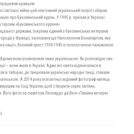
 працював кравцем.
ї світової війни цей невтомний український патріот збирав
цію про Буковинський курінь. У 1995 р. приїхав в Україну і
а героям «Буковинського куреня».
цузької держави, зокрема єдиний з буковинських ветеранів
агорода у Франції, заснована ще Наполеоном Бонапартом, яку
ка нації», Воєнний хрест 1939-1945 із позолоченою пальмовою
лі. Вдома вони розмовляли лише українською. Як розповідає син
нції – вони жили в Україні. Адже всі свята відзначалися в
или в таборах, де танцювали українські народні танці, співали
українською. А 2014 року всесвітньо відомий фотограф-митець
вирушив на Схід України, щоб створити серію світлин,
и. Його фото за сюжетом Леонардо да Вінчі «Таємна вечеря»
Н