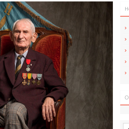
Н
О
По