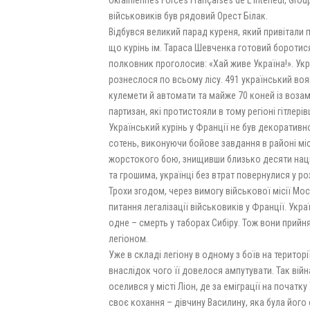
Ukrainiennes Forces Françaises de L’Intérieur, Gro
військовиків був рядовий Орест Білак.
Відбувся великий парад куреня, який привітали 
що курінь ім. Тараса Шевченка готовий боротися
полковник проголосив: «Хай живе Україна!». Укр
рознеслося по всьому лісу. 491 український воя
кулемети й автомати та майже 70 коней із воза
партизан, які протистояли в тому регіоні гітлері
Український курінь у Франції не був декоратив
сотень, виконуючи бойове завдання в районі міс
жорстокого бою, знищивши близько десяти наци
та грошима, українці без втрат повернулися у р
Трохи згодом, через вимогу військової місії Мо
питання легалізації військовиків у Франції. Ук
одне – смерть у таборах Сибіру. Тож вони прий
легіоном.
Уже в складі легіону в одному з боїв на територ
внаслідок чого її довелося ампутувати. Так війна
оселився у місті Ліон, де за еміграції на почат
своє кохання – дівчину Василину, яка була його 