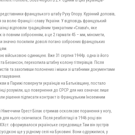
upement Frontière, Sous-Région D.2.». Одним із цих українців-
представники французького штабу Руху Опору. Курінний доповів,
 за волю Франції і славу України. У відповідь французький
аїнці відповіли традиційним трикратним «Слава!», яке
к із повним озброєнням, а це 2 гармати 45 – мм, міномети,
ми значно посилили доволі погано озброєних французьких
вцям.
ною військовою одиницею. Вже 31 серпня 1944р. одна із його
та Безансон, перехопила штабну колону гітлерівців. Після
стів та захопивши полонених і мішки зі штабними документами
озташування.
скви в Парижі повернути українців на Батьківщину, постало
раїнці розуміли, що повернення до СРСР для них означає лише
няли рішення підписати контракт із Французьким Іноземним
ії Німеччини Орест Білак отримав осколкове поранення у ногу,
 для нього скінчилася. Після реабілітації в 1946 році він
ку ХХст. сформувалося українське середовище.Там він зустрів
сусідкою ще у рідному селі на Буковині. Вони одружилися, у