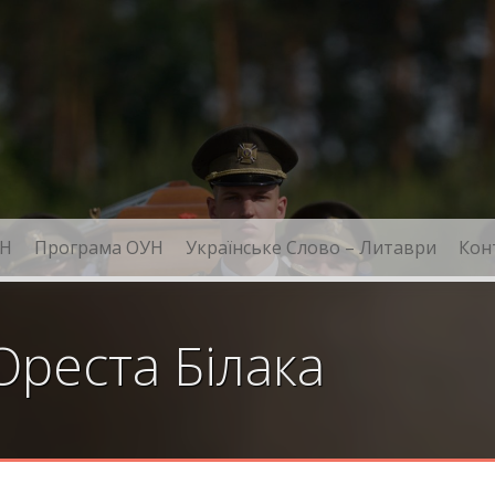
Н
Програма ОУН
Українське Слово – Литаври
Кон
реста Білака