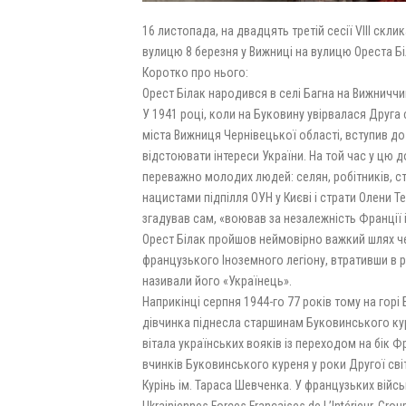
16 листопада, на двадцять третій сесії VIII ск
вулицю 8 березня у Вижниці на вулицю Ореста Бі
Коротко про нього:
Орест Білак народився в селі Багна на Вижниччині
У 1941 році, коли на Буковину увірвалася Друга св
міста Вижниця Чернівецької області, вступив д
відстоювати інтереси України. На той час у цю 
переважно молодих людей: селян, робітників, студ
нацистами підпілля ОУН у Києві і страти Олени Т
згадував сам, «воював за незалежність Франції і
Орест Білак пройшов неймовірно важкий шлях чер
французького Іноземного легіону, втративши в р
називали його «Українець».
Наприкінці серпня 1944-го 77 років тому на гор
дівчинка піднесла старшинам Буковинського кур
вітала українських вояків із переходом на бік 
вчинків Буковинського куреня у роки Другої сві
Курінь ім. Тараса Шевченка. У французьких війсь