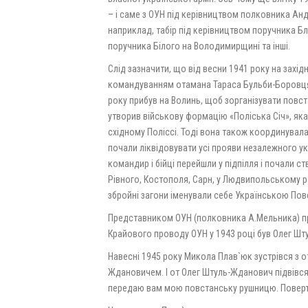
– і саме з ОУН під керівництвом полковника Анд
наприклад, табір під керівництвом поручника Бл
поручника Білого на Володимирщині та інші.
Слід зазначити, що від весни 1941 року на захід
командуванням отамана Тараса Бульби-Боровця.
року прибув на Волинь, щоб зорганізувати повст
утворив військову формацію «Поліська Січ», яка
східному Поліссі. Тоді вона також координувал
почали ліквідовувати усі прояви незалежного укр
командир і бійці перейшли у підпілля і почали ст
Рівного, Костополя, Сарн, у Людвипольському рай
збройні загони іменували себе Українською По
Представником ОУН (полковника А.Мельника) п
Крайового проводу ОУН у 1943 році був Олег Ш
Навесні 1945 року Микола Плав`юк зустрівся з
Ждановичем. І от Олег Штуль-Жданович підвівся
передаю вам мою повстанську рушницю. Поверта