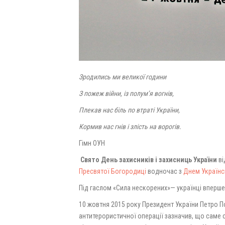
Зродились ми великої години
З пожеж війни, із полум’я вогнів,
Плекав нас біль по втраті України,
Кормив нас гнів і злість на ворогів.
Гімн ОУН
Свято День захисників і захисниць України
ві
Пресвятої Богородиці
водночас з
Днем Українс
Під гаслом «Сила нескорених»— українці вперше
10 жовтня 2015 року Президент України Петро П
антитерористичної операції зазначив, що саме 