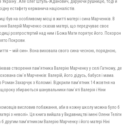
в Україну…Але Олег Штуль-Жданович, даруючи рушницю, тоді й
рідну естафету керманича націоналістів.
і був на особливому місці в житті матері і сина Марченків. В
знення Валерій Марченко сказав матері, що передчуває своє
родиці розпростертий над ним і Божа Мати порятує його. Похорон
вято Покрови.
иття – мій син». Вона виховала свого сина чесною, порядною,
іював створення пам’ятника Валерію Марченку у селі Гатному, де
охована сім`я Марченків: Валерій, його дідусь, бабуся і мама.
 Роман Захарчук з Коломиї. Відкрили пам’ятник 14 жовтня на
щороку збираються шанувальники пам`яті Валерія і Ніни
 промовців висловив побажання, аби в кожну школу можна було б
тері з неволі». Ця книга вийшла у Видавництві імені Олени Теліги
 б другим пам’ятником Валерію Марченку і його матері Ніні