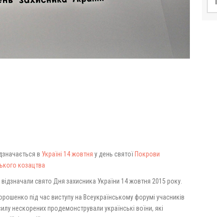
дзначається в
Україні
14 жовтня
у день святої
Покрови
ького козацтва
 відзначали свято Дня захисника України 14 жовтня 2015 року.
орошенко під час виступу на Всеукраїнському форумі учасників
силу нескорених продемонстрували українські воїни, які