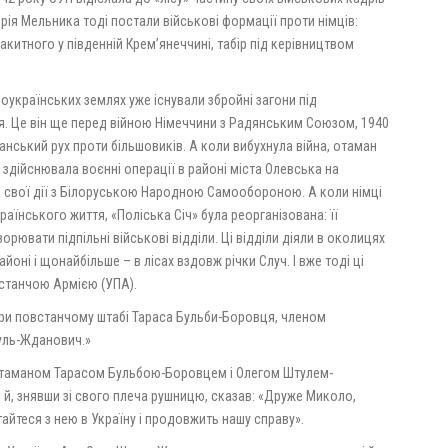
рія Мельника тоді постали військові формації проти німців:
акитного у південній Крем’янеччині, табір під керівництвом
ноукраїнських землях уже існували збройні загони під
 Це він ще перед війною Німеччини з Радянським Союзом, 1940
анський рух проти більшовиків. А коли вибухнула війна, отаман
 здійснювала воєнні операції в районі міста Олевська на
а свої дії з Білоруською Народною Самообороною. А коли німці
аїнського життя, «Поліська Січ» була реорганізована: її
ворювати підпільні військові відділи. Ці відділи діяли в околицях
оні і щонайбільше – в лісах вздовж річки Случ. І вже тоді ці
встанчою Армією (УПА).
ри повстанчому штабі Тараса Бульби-Боровця, членом
туль-Жданович.»
 отаманом Тарасом Бульбою-Боровцем і Олегом Штулем-
 й, знявши зі свого плеча рушницю, сказав: «Друже Миколо,
йтеся з нею в Україну і продовжить нашу справу».