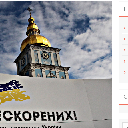
Н
О
По