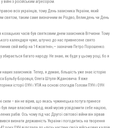
 у війні з російським агресором.
правою всіх українців, тому День захисника України, який
им святом, таким саме визначним як Різдво, Великдень чи День
 козацьких часів був святковим днем захисників Вітчизни. Тому
ького календаря чуже, штучно до нас привнесене свято
упинив свій вибір на 14 жовтня»,— зазначив Петро Порошенко.
 збирається багато народу. Не знаю, як буде у цьому році, бо я
м наших захисників. Тепер, я думаю, більшість уже знає історію
раса Бульбу-Боровця, Олега Штуля-Ждановича. Я вже
інки історії ОУН і УПА на основі спогадів Голови ПУН і ОУН
і сили – він не вірив, що якась чужинецька потуга принесе
 був лише власний народ, який мусив усвідомити себе нацією,
лених рабів. Ось чому під час Другої світової війни він зірвав
вився визнати державність України і погодитись на творення
942 року ОУН відіслала до «лісу» частину своїх військових кадрів