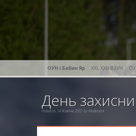
Skip
to
content
ОУН і Бабин Яр
XXI, ХХІІ ВЗУН
ОУ
День захисни
Posted on
14 Жовтня, 2022
by
Moderator