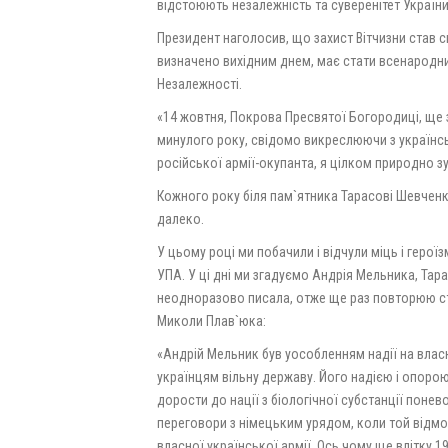
відстоюють незалежність та суверенітет України
Президент наголосив, що захист Вітчизни став с
визначено вихідним днем, має стати всенародн
Незалежності.
«14 жовтня, Покрова Пресвятої Богородиці, ще з
минулого року, свідомо викреслюючи з українс
російської армії-окупанта, я цілком природно з
Кожного року біля пам`ятника Тарасові Шевченку
далеко.
У цьому році ми побачили і відчули міць і героїз
УПА. У ці дні ми згадуємо Андрія Мельника, Та
неодноразово писала, отже ще раз повторюю стор
Миколи Плав`юка:
«Андрій Мельник був уособленням надії на власн
українцям вільну державу. Його надією і опорою
дорости до нації з біологічної субстанції понево
переговори з німецьким урядом, коли той відмо
власної української армії. Ось чому ще влітку 1