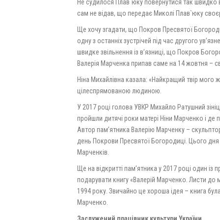
Не судилося Плав`юку повернутися так швидко 
сам не відав, що передає Миколі Плав`юку своє
Ще хочу згадати, що Покров Пресвятої Богородиц
одну з останніх зустрічей під час другого ув’я
швидке звільнення із в’язниці, що Покров Бого
Валерія Марченка припав саме на 14 жовтня – с
Ніна Михайлівна казала: «Найкращий твір мого ж
цілеспрямованою людиною.
У 2017 році голова УВКР Михайло Ратушний зініц
пройшли дитячі роки матері Ніни Марченко і де п
Автор пам’ятника Валерію Марченку – скульптор
день Покрови Пресвятої Богородиці. Цього дня 
Марченків.
Ще на відкритті пам’ятника у 2017 році один із
подарувати книгу «Валерій Марченко. Листи до ма
1994 року. Звичайно це хороша ідея – книга була
Марченко.
Заслужений працівник культури України