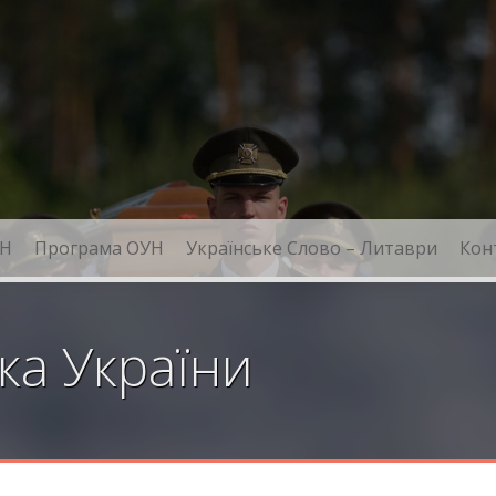
Н
Програма ОУН
Українське Слово – Литаври
Кон
ка України