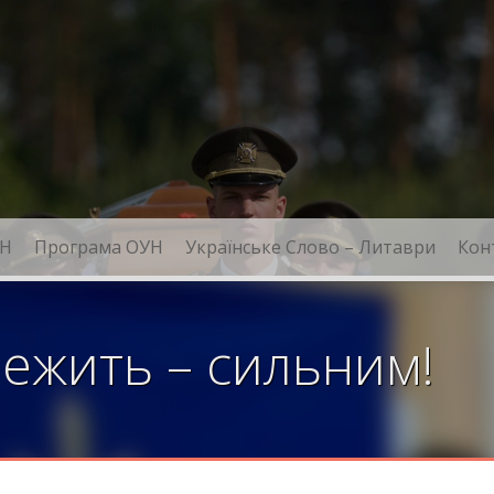
Н
Програма ОУН
Українське Слово – Литаври
Кон
ежить – сильним!