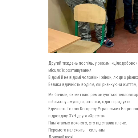
Другий тиждень поспіль, у режимі «цілодобово
місцях їх розташування.
Відомі й не відомі чоловіки і жінки, люди з різн
Велика вдячність водіям, які ризикуючи життям,
Ми бачили, як миттєво ремонтуються тепловізори
військову амуніцію, аптечки, одяг і продукти.
Вдячність Голові Конгресу Українських Націона
підрозділу ОУН друга «Хреста».
Пам’ятаємо кожного, хто підставив плече.
Перемога належить – сильним.
Долучайтеся!