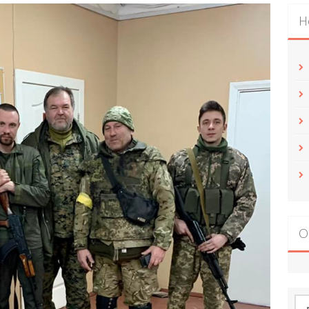
Н
О
По