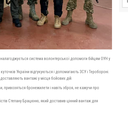
» налагоджується система волонтерської допомоги бійцям ОУН у
их куточків України відгукуються і допомагають ЗСУ і Теробороні.
 доставляють вантажі у місця бойових дій.
, привозяться бронежилети і навіть зброя, не кажучи про
лістів Степану Брацюню, який доставив цінний вантаж для