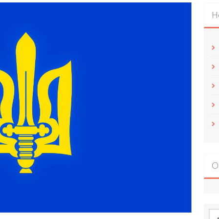
Н
О
По