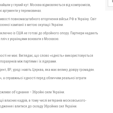
айшли у глухий кут. Москва відмовляється від компромісів,
ні аргументи у перемовинах.
ивості повномасштабного вторгнення військ РФ в Україну. Світ
єнної кампанії з метою окупації України.
, включно із США не готові до збройного опору. Партнери надають
о пліч з українцями воювати з Москвою.
ності не має. Виглядає, що слово «єдність» використовується
орахунків між партіями і їх лідерами.
ент, ВР, уряд і навіть Церква, яка має велику довіру громадян.
ь», а справжньої єдності перед обличчям реальної втрати
жливе об’єднання – Збройні сили України.
ції власних кадрів, в тому числі ветеранів московського-
годження і влитися до складу Збройних сил України.