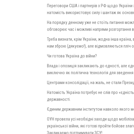
Переговори США і партнерів з РФ щодо України з
натомість використовує силу і шантаж як основ
На порядку денному уже не стоїть питання можл
обговорює час і можливі напрями розгортання во
Треба визнати, крім України, жодна інша країна
нам зброю (дякуємо!), але відмовляються пліч 
Чи готова Україна до війни?
Влада і опозиція закликають до єдності, але єд
виключно як політична технологія для зведення п
Центрами консолідації, на жаль, не стали Презид
Натомість Україна потребує не слів про «єдніст
державності.
Єдиним державним інститутом навколо якого мо
ОУН провела усі необхідні заходи щодо мобіліза
української війни, які готові пройти бойове зла
Закликаємо підтримувати ЗСУ!