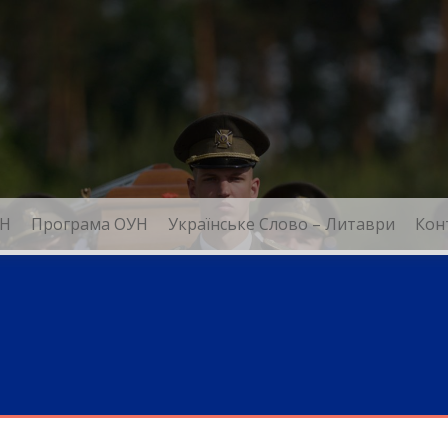
Н
Програма ОУН
Українське Слово – Литаври
Кон