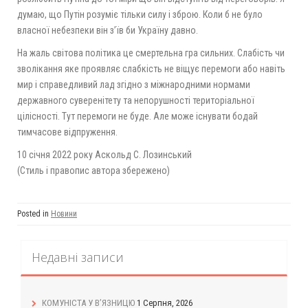
думаю, що Путін розуміє тільки силу і зброю. Коли б не було
власної небезпеки він з’їв би Україну давно.
На жаль світова політика це смертельна гра сильних. Слабість чи
зволікання яке проявляє слабкість не віщує перемоги або навіть
мир і справедливий лад згідно з міжнародними нормами
державного суверенітету та непорушності територіальної
цілісності. Тут перемоги не буде. Але може існувати бодай
тимчасове відпруження.
10 січня 2022 року Аскольд С. Лозинський
(Стиль і правопис автора збережено)
Posted in
Новини
Недавні записи
КОМУНІСТА У В’ЯЗНИЦЮ
1 Серпня, 2026