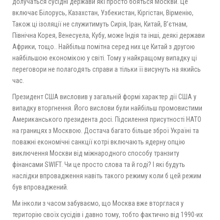
долучаться сусідні держави які просто бояться Москви. Це
включає Білорусь, Казахстан, Узбекистан, Кіргістан, Вірменію,
Також ці ізоляції не служитимуть Сирія, Іран, Китай, В’єтнам,
Північна Корея, Венесуела, Кубу, може Індія та інші, деякі держави
Африки, тощо.. Найбільш помітна серед них це Китай з другою
найбільшою економікою у світі. Тому у найкращому випадку ці
переговори не полагодять справи а тільки її висунуть на якийсь
час.
Президент США висловив у загальній формі характер дії США у
випадку вторгнення. Його вислови були найбільш промовистими
Американського президента досі. Підсилення присутності НАТО
на границях з Москвою. Достача багато більше зброї Україні та
поважні економічні санкції котрі включають ядерну опцію
виключення Москви від міжнародного способу транзиту
фінансами SWIFT. Чи це просто слова та й годі? І які будуть
наслідки впровадження навіть такого режиму коли б цей режим
був впроваджений.
Ми інколи з часом забуваємо, що Москва вже вторглася у
територію своїх сусідів і давно тому, тобто фактично від 1990-их