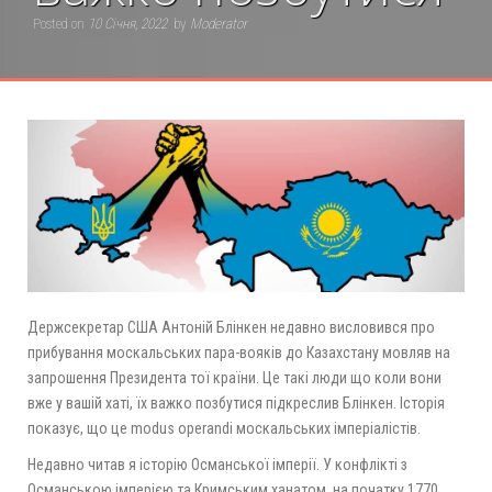
Posted on
10 Січня, 2022
by
Moderator
Держсекретар США Антоній Блінкен недавно висловився про
прибування москальських пара-вояків до Казахстану мовляв на
запрошення Президента тої країни. Це такі люди що коли вони
вже у вашій хаті, їх важко позбутися підкреслив Блінкен. Історія
показує, що це modus operandi москальських імперіалістів.
Недавно читав я історію Османської імперії. У конфлікті з
Османською імперією та Кримським ханатом, на початку 1770