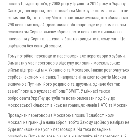
років у Придністров’я, у 2008 році у Грузію та 2014 року в Україну.
Санкції досі впроваджені послабили Москву економічно але її не
стримали. Від того часу Москва настільки зухвала, що збила літак
298 невинних людей, дозволила собі запровадити разом з своїм
союзником Сирією хімічну зброю проти невинного цивільного
населення у Сирії і влаштували багато кривди по цілому світі. Це
відбулося без санкцій зовсім.
Тому потрібно переводити переговори але переговори з зубами.
Вимагати у час переговорів відступу половини москальських
військ від границі між Україною та Москвою. Інакше розпочнуться
серйозні економічні санкції, направлені на клептократів Москви
включно з Путіним, його родиною та друзями, одначе без так
званої поки що нуклеарної опції SWIFT. У міжчасі також
озброювати Україну до зубів та встановлювати подібну до
московської кількості військ на границях членів НАТО та Москви.
Провадити переговори з Москвою з позиції слабості коли
москалі на границі а наша зброя, тобто Заходу щойно у намірах не
буде впливовим на успіх переговорів. Чи така поведінка
розлюбить Путіна до тої міри що він відступіть від переговорів. Я