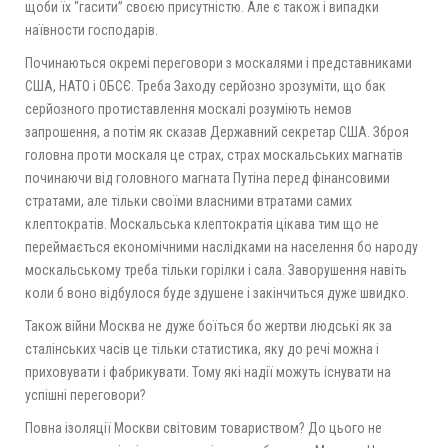
щоби їх “гасити” своєю присутністю. Але є також і випадки
наївности господарів.
Починаються окремі переговори з москалями і представниками
США, НАТО і ОБСЄ. Треба Заходу серйозно зрозуміти, що бак
серйозного протиставлення москалі розуміють немов
запрошення, а потім як сказав Державний секретар США. Зброя
головна проти москаля це страх, страх москальських магнатів
починаючи від головного магната Путіна перед фінансовими
стратами, але тільки своїми власними втратами самих
клептократів. Москальська клептократія цікава тим що не
переймається економічними наслідками на населення бо народу
москальському треба тільки горілки і сала. Заворушення навіть
коли б воно відбулося буде здушене і закінчиться дуже швидко.
Також війни Москва не дуже боїться бо жертви людські як за
сталінських часів це тільки статистика, яку до речі можна і
приховувати і фабрикувати. Тому які надії можуть існувати на
успішні переговори?
Повна ізоляції Москви світовим товариством? До цього не