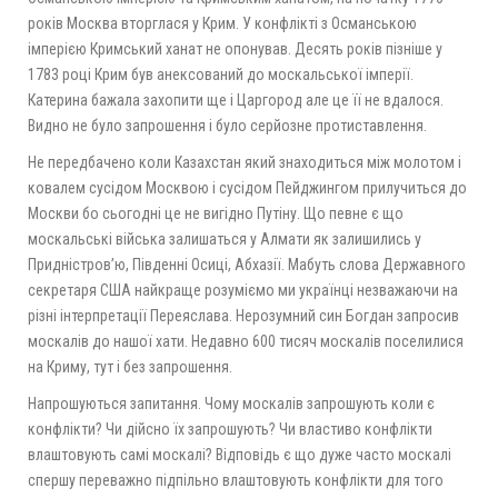
років Москва вторглася у Крим. У конфлікті з Османською
імперією Кримський ханат не опонував. Десять років пізніше у
1783 році Крим був анексований до москальської імперії.
Катерина бажала захопити ще і Царгород але це її не вдалося.
Видно не було запрошення і було серйозне протиставлення.
Не передбачено коли Казахстан який знаходиться між молотом і
ковалем сусідом Москвою і сусідом Пейджингом прилучиться до
Москви бо сьогодні це не вигідно Путіну. Що певне є що
москальські війська залишаться у Алмати як залишились у
Придністров’ю, Південні Осиці, Абхазії. Мабуть слова Державного
секретаря США найкраще розуміємо ми українці незважаючи на
різні інтерпретації Переяслава. Нерозумний син Богдан запросив
москалів до нашої хати. Недавно 600 тисяч москалів поселилися
на Криму, тут і без запрошення.
Напрошуються запитання. Чому москалів запрошують коли є
конфлікти? Чи дійсно їх запрошують? Чи властиво конфлікти
влаштовують самі москалі? Відповідь є що дуже часто москалі
спершу переважно підпільно влаштовують конфлікти для того