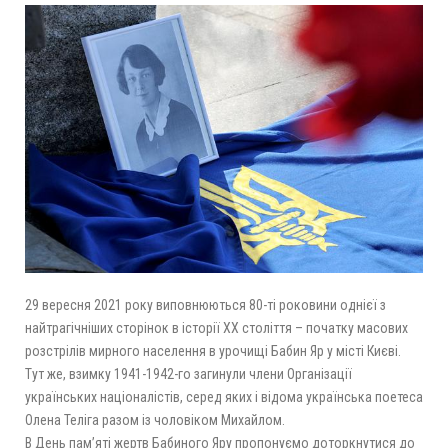
29 вересня 2021 року виповнюються 80-ті роковини однієї з
найтрагічніших сторінок в історії ХХ століття – початку масових
розстрілів мирного населення в урочищі Бабин Яр у місті Києві.
Тут же, взимку 1941-1942-го загинули члени Організації
українських націоналістів, серед яких і відома українська поетеса
Олена Теліга разом із чоловіком Михайлом.
В День пам’яті жертв Бабиного Яру пропонуємо доторкнутися до