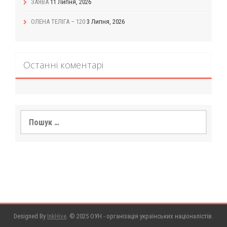
ЗАЯВА
11 Липня, 2026
ОЛЕНА ТЕЛІГА – 120
3 Липня, 2026
Останні коментарі
Пошук:
Designed By
InkHive
.
© 2025 ОУН - організація українських націоналістів.