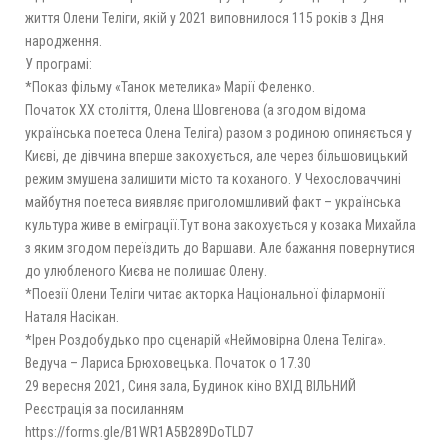
життя Олени Теліги, якій у 2021 виповнилося 115 років з Дня
народження.
У програмі:
*Показ фільму «Танок метелика» Марії Феленко.
Початок ХХ століття, Олена Шовгенова (а згодом відома
українська поетеса Олена Теліга) разом з родиною опиняється у
Києві, де дівчина вперше закохується, але через більшовицький
режим змушена залишити місто та коханого. У Чехословаччині
майбутня поетеса виявляє приголомшливий факт – українська
культура живе в еміграції.Тут вона закохується у козака Михайла
з яким згодом переїздить до Варшави. Але бажання повернутися
до улюбленого Києва не полишає Олену.
*Поезії Олени Теліги читає акторка Національної філармонії
Наталя Насікан.
*Ірен Роздобудько про сценарій «Неймовірна Олена Теліга».
Ведуча – Лариса Брюховецька. Початок о 17.30
29 вересня 2021, Синя зала, Будинок кіно ВХІД ВІЛЬНИЙ
Реєстрація за посиланням
https://forms.gle/B1WR1A5B289DoTLD7