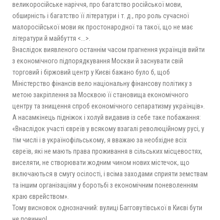
великоросійське наріччя, про багатство російської мови,
обширність і багатство її літератури і т. д., про роль сучасної
малоросійської мови як простонародної та такої, що не має
літератури й майбуття <...>.
Внаслідок виявленого останнім часом прагнення українців вийти
з економічного підпорядкування Москви й заснувати свій
торговий і біржовий центр у Києві бажано було б, щоб
Міністерство фінансів вело національну фінансову політику з
метою закріплення за Москвою її становища економічного
центру та знищення спроб економічного сепаратизму українців».
А насамкінець підніжок і холуй видавив із себе таке побажання:
«Внаслідок участі євреїв у всякому взагалі революційному русі, у
тім числі і в українофільському, я вважаю за необхідне всіх
євреїв, які не мають права проживання в сільських місцевостях,
виселяти, не створювати жодним чином нових містечок, що
включаються в смугу осілості, і всіма заходами сприяти земствам
та іншим організаціям у боротьбі з економічним поневоленням
краю єврейством».
Тому висновок однозначний: вулиці Багговутівської в Києві бути
не повинно!