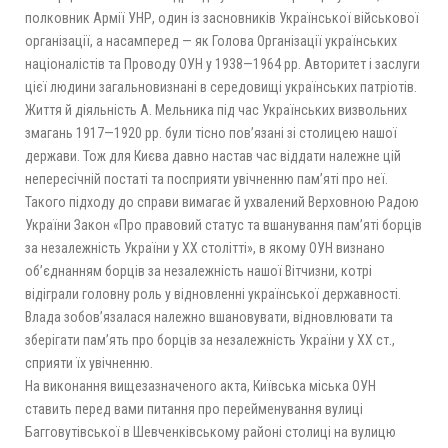
полковник Армії УНР, один із засновників Української військової
організації, а насамперед — як Голова Організації українських
націоналістів та Проводу ОУН у 1938—1964 рр. Авторитет і заслуги
цієї людини загальновизнані в середовищі українських патріотів.
Життя й діяльність А. Мельника під час Українських визвольних
змагань 1917—1920 рр. були тісно пов’язані зі столицею нашої
держави. Тож для Києва давно настав час віддати належне цій
непересічній постаті та посприяти увічненню пам’яті про неї.
Такого підходу до справи вимагає й ухвалений Верховною Радою
України Закон «Про правовий статус та вшанування пам’яті борців
за незалежність України у XX столітті», в якому ОУН визнано
об’єднанням борців за незалежність нашої Вітчизни, котрі
відіграли головну роль у відновленні української державності.
Влада зобов’язалася належно вшановувати, відновлювати та
зберігати пам’ять про борців за незалежність України у XX ст.,
сприяти їх увічненню.
На виконання вищезазначеного акта, Київська міська ОУН
ставить перед вами питання про перейменування вулиці
Багговутівської в Шевченківському районі столиці на вулицю