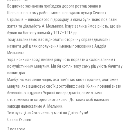
Водночас зазначена проїжджа дорога розташована в
Шевченківському районі міста, неподалік вулиці Січових
Стрільців — військового підрозділу, з яким були тісно пов’язані
життя та діяльність А. Мельника. Існує велика ймовірність, що він
бував на Багговутівській у 1917—1918 рр.
Тому закликаємо вас відновити історичну справедливість і
назвати цей шлях сполучення іменем полковника Андрія
Мельника.
Український народ виявив рішучість порвати з колоніальним і
комуністичним минулим. Ми би хотіли таку саму рішучість бачити у
ваших діях.
Майбутнє має лише нація, яка пам’ятає своє героїчне, звитяжне
минуле, яка вшановує своїх достойних синів. Кияни повинні знати
беззавітно відданих Україні попередників, саме з ними
ототожнювати історію свого краю. До таких осіб належав і
завжди належатиме А. Мельник.
Тож вулиці на його честь у місті на Дніпрі бути!
Слава Україні!
З повагою