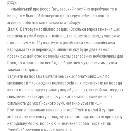
руху»;
— «львівський професор Грушевський постійно перебуває то в
Києві, то у Львові й безперешкодно керує небезпечною та
згубною роботою мазепинського табору».
Далі О. Багговут настійливо радив: «Оскільки впровадження цих
прагнень в уми й серця інтелігенції та простого народу загрожує
створенням у майбутньому між російським і малоросійським
народами такої перешкоди, знищити яку буде дуже важко, і
позаяк рух цей стає останнім часом безперечно небезпечним для
Росії, то я вважаю за необхідне боротися з українським рухом
такими заходами:
Залучати на посади вчителів земських початкових шкіл по
можливості тільки одних великоросів <...>, призначати на посади
інспекторів народних училищ людей діяльних, енергійних, твердих
і виключно великоросів <...>, усякого вчителя, який виявляє
схильність до українського руху, негайно усувати <...>.
Поставити правильно навчання історії Росії в школі й суворо
зобов’язати вчителів упроваджувати в молодь поняття про єдину
неподільну Росію, пояснюючи значення слова “Україна” як
“окраїна” держави в минулі часи <...>.