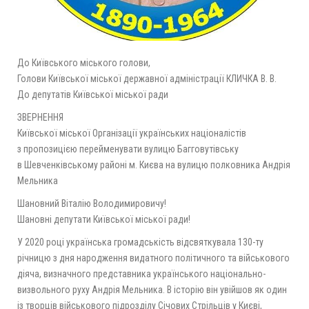
До Київського міського голови,
Голови Київської міської державної адміністрації КЛИЧКА В. В.
До депутатів Київської міської ради
ЗВЕРНЕННЯ
Київської міської Організації українських націоналістів
з пропозицією перейменувати вулицю Багговутівську
в Шевченківському районі м. Києва на вулицю полковника Андрія
Мельника
Шановний Віталію Володимировичу!
Шановні депутати Київської міської ради!
У 2020 році українська громадськість відсвяткувала 130-ту
річницю з дня народження видатного політичного та військового
діяча, визначного представника українського національно-
визвольного руху Андрія Мельника. В історію він увійшов як один
із творців військового підрозділу Січових Стрільців у Києві,