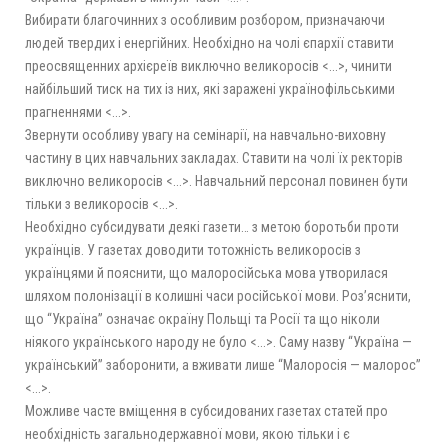
Вибирати благочинних з особливим розбором, призначаючи
людей твердих і енергійних. Необхідно на чолі єпархії ставити
преосвященних архієреїв виключно великоросів <...>, чинити
найбільший тиск на тих із них, які заражені українофільськими
прагненнями <...>.
Звернути особливу увагу на семінарії, на навчально-виховну
частину в цих навчальних закладах. Ставити на чолі їх ректорів
виключно великоросів <...>. Навчальний персонал повинен бути
тільки з великоросів <...>.
Необхідно субсидувати деякі газети… з метою боротьби проти
українців. У газетах доводити тотожність великоросів з
українцями й пояснити, що малоросійська мова утворилася
шляхом полонізації в колишні часи російської мови. Роз’яснити,
що “Україна” означає окраїну Польщі та Росії та що ніколи
ніякого українського народу не було <...>. Саму назву “Україна —
український” заборонити, а вживати лише “Малоросія — малорос”
<...>.
Можливе часте вміщення в субсидованих газетах статей про
необхідність загальнодержавної мови, якою тільки і є