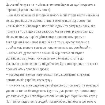
Царський чинуша та гнобитель вельми бідкався, що (подаємо в
перекладі українською мовою):
— «незважаючи на категоричні вимоги інспекторів вести навчання
тільки російською мовою, вчителі ухиляються від цього при
кожній нагоді й наводять постійно одну й ту саму відмовку, яка
полягає в тому, що мова малоросійська є їхня рідна мова, що
тільки на цьому наріччі діти швидко засвоюють предмет
викладання і що немає ніякої біди в тому, що паралельно з
російською мовою даються пояснення на малоросійській»;
— «сільське духовенство в значній мірі також співчуває
українському рухові, і оскільки воно близько стоїть до
сільського населення, то ці ідеї через його посередництво легше
проникають у простий народ»;
— «серед інтелігенції помічається також достатня кількість
прихильників українського руху»;
— «значна частина службовців губернської, повітової та земської
управ… є також благодатним ґрунтом для розвитку і пропаганди
українських ідей і сповідує мазепинський рух. Український клуб у
Полтаві складається з людей, які виключно належать до того ж