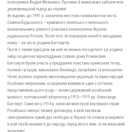
полковника Андрія Мельника. Просимо й вимагаємо забезпечити
державницький підхід до справи!
Як відомо, до 1991 р. зазначена мостова називалася на честь
Семена Будьонного – кривавого ленінсько-сталінського
воєначальника, ревного учасника поневолення України
радянською Росією. Після чого їй повернули начебто вікодавню
назву – на честь родини Багговутів.
Проте з таким підходом аж ніяк не можна погодитися. Це родина
зайд і водночас вірнопідданих служак дому Романових.
Багговути брали участь у придушенні повстань кримських татар,
поляків і угорців, завоюванні Фінляндії, загарбанні та впокоренні
Чечні, всіляко сприяли змосковщенню українців та інших народів.
Особливо мерзенним, осоружним виявився один з останніх
представників цього роду — великодержавний російський
шовініст, полтавський губернатор у 1913—1915 рр. Олександр
Багговут. Саме він у 1914 р. написав міністрові внутрішніх справ
Російської імперії таємну доповідну, в якій закликав
«викорінювати чужий дух свободи» в Україні та сповна розкрився
в усій своїй ненависті до народу, серед якого жив, та як махровий
антисеміт.