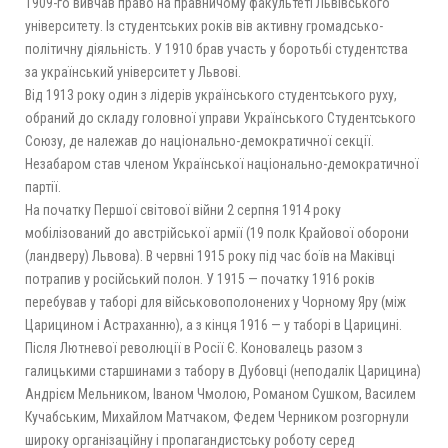
1909-го вивчав право на правничому факультеті Львівського
університету. Із студентських років вів активну громадсько-
політичну діяльність. У 1910 брав участь у боротьбі студентства
за український університет у Львові.
Від 1913 року один з лідерів українського студентського руху,
обраний до складу головної управи Українського Студентського
Союзу, де належав до національно-демократичної секції.
Незабаром став членом Української національно-демократичної
партії.
На початку Першої світової війни 2 серпня 1914 року
мобілізований до австрійської армії (19 полк Крайової оборони
(ландверу) Львова). В червні 1915 року під час боїв на Маківці
потрапив у російський полон. У 1915 — початку 1916 років
перебував у таборі для військовополонених у Чорному Яру (між
Царицином і Астраханню), а з кінця 1916 — у таборі в Царицині.
Після Лютневої революції в Росії Є. Коновалець разом з
галицькими старшинами з табору в Дубовці (неподалік Царицина)
Андрієм Мельником, Іваном Чмолою, Романом Сушком, Василем
Кучабським, Михайлом Матчаком, Федем Черником розгорнули
широку організаційну і пропагандистську роботу серед