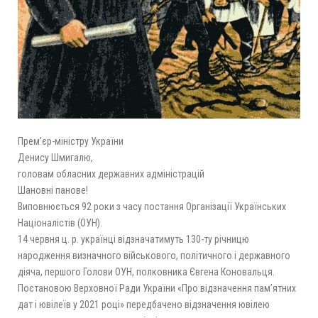
Прем’єр-міністру України
Денису Шмигалю,
головам обласних державних адміністрацій
Шановні панове!
Виповнюється 92 роки з часу постання Організації Українських
Націоналістів (ОУН).
14 червня ц. р. українці відзначатимуть 130-ту річницю
народження визначного військового, політичного і державного
діяча, першого Голови ОУН, полковника Євгена Коновальця.
Постановою Верховної Ради України «Про відзначення пам’ятних
дат і ювілеїв у 2021 році» передбачено відзначення ювілею