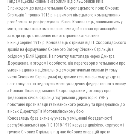
Гайдамацьким кошем визволили від більшовиків Київ.
З приходом до влади гетьмана Скоропадського полк Січових
Стрільців 1 травня 1918 р. на вимогу німецького командування
роззброїли та розформували. Євген Коновалець, залишившись у
місті, разом з кількома старшинами здійснював організаційні
заходи щодо створення нової стрілецької частини.
В кінці серпня 1918 р. Коновалець отримав від П. Скоропадського
дозвіл на формування Окремого Загону Січових Стрільців з
осідком у Білій Церкві. На початку листопада через Дмитра
Дорошенка, а згодом і особисто, вів переговори з гетьманом про
умови надання національно-демократичними силами (у тому
числі Січовими Стрільцями) підтримки гетьманському уряду та
наголошував на недопустимості укладення федеративного союзу
з Росією. Після підписання Скоропадським договору про
федерацію січові стрільці підтримали Директорію УНР у
повстанні проти влади гетьманського режиму та приєднались до
військ Директорії в Мотовилівському бою.
Коновалець брав активну участь у зміцненні боєздатності
республіканської армії. В 1918-1919 керував дивізією, корпусом і
групою Січових Стрільців під час бойових операцій проти