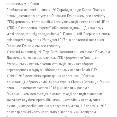
полонених-українців.
Приблизно наприкінці липня 1917 приїжджає до Києва. Появу в
столиці починає з вступу до Галицько-Буковинського комітету
(ГБК) допомоги жертвам війни і популяризації в середовищі ЦР та
УГВК ідеї створення окремої військової одиниці. Діяльність у
місті проводить під псевдонімом Є. Блавацький. Вперше під своїм
прізвищем згадується 28 грудня 1917 р. в протоколі засідання
Галицько-Буковинського комітету.
У жовтні-листопаді 1917 рр. Євген Коновалець спільно з Романом
Дашкевичем та іншими членами ГБК сформували Галицько-
буковинський курінь січових стрільців, який незабаром
перетворився в одну з найбоєздатніших частин Армії УНР.
У січні 1918 року після проведення реорганізації Євгена
Коновальця обрано командиром Куреня Січових Стрільців. У кінці
січня — на початку лютого 1918 р. ці частини разом з
Гайдамацьким кошем відзначились у ході протидії січневому
заколоту та у боях проти більшовицьких військ (в тому числі
окупаційних російських) на підступах до міста. 1-2 березня 1918
року стрілецькі частини спільно з Запорізьким Корпусом і