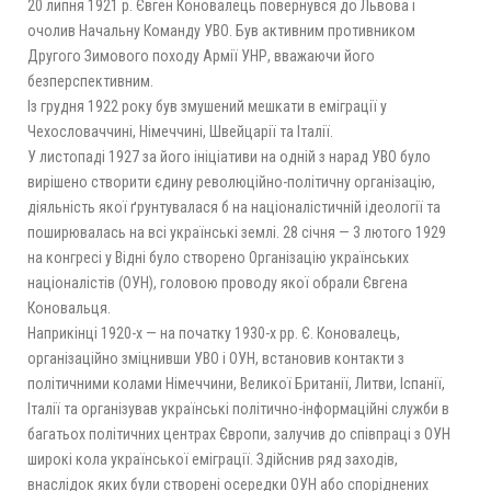
20 липня 1921 р. Євген Коновалець повернувся до Львова і
очолив Начальну Команду УВО. Був активним противником
Другого Зимового походу Армії УНР, вважаючи його
безперспективним.
Із грудня 1922 року був змушений мешкати в еміграції у
Чехословаччині, Німеччині, Швейцарії та Італії.
У листопаді 1927 за його ініціативи на одній з нарад УВО було
вирішено створити єдину революційно-політичну організацію,
діяльність якої ґрунтувалася б на націоналістичній ідеології та
поширювалась на всі українські землі. 28 січня — 3 лютого 1929
на конгресі у Відні було створено Організацію українських
націоналістів (ОУН), головою проводу якої обрали Євгена
Коновальця.
Наприкінці 1920-x — на початку 1930-х рр. Є. Коновалець,
організаційно зміцнивши УВО і ОУН, встановив контакти з
політичними колами Німеччини, Великої Британії, Литви, Іспанії,
Італії та організував українські політично-інформаційні служби в
багатьох політичних центрах Європи, залучив до співпраці з ОУН
широкі кола української еміграції. Здійснив ряд заходів,
внаслідок яких були створені осередки ОУН або споріднених