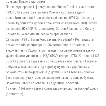
розвідки Павло Судоплатов.
Про спецоперацію інформували особисто Сталіна. У листопаді
1937-го Судоплатова прийняв Сталін й поставив задачу
розробити план «нейтралізації» керівництва ОУН. За тиждень у
Кремлі Судоплатов доповів план Сталіну, керівнику НКВД Єжову
та голові ЦВК УРСР Петровському. Останній заявив, що Євгену
Коновальцю заочно винесено смертний вирок.
23 травня 1938 р. Євген Коновалець був убитий у Роттердамі в
результаті цієї спецоперації. Вбивство Євгена Коновальця
виконав Павло Судоплатов (пізніше — керівник розвідувально-
диверсійного управління НКВД СРСР, генерал КГБ). 23 травня 1938
року Судоплатов передав у Роттердамі в кафе готелю «Атланта»
вибухівку, замасковану під коробку цукерок з українським
орнаментом як подарунок «від друзів». Після того як коробка
була перевернута у горизонтальне положення, вона вибухнула.
Поховано Євгена Коновальця на цвинтарі Кросвейк.
15 липня 1968 року Євгену Коновальцю присвоїли Воєнний хрест
(посмертно).