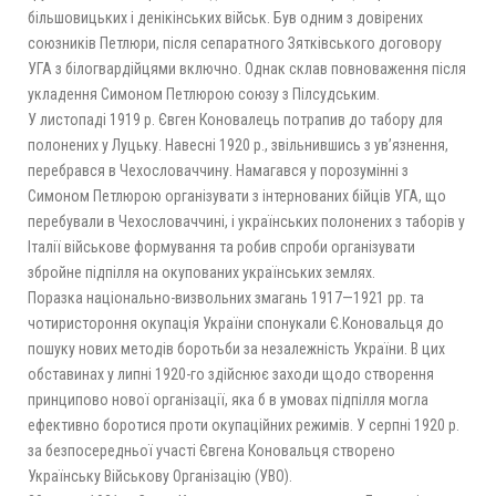
більшовицьких і денікінських військ. Був одним з довірених
союзників Петлюри, після сепаратного Зятківського договору
УГА з білогвардійцями включно. Однак склав повноваження після
укладення Симоном Петлюрою союзу з Пілсудським.
У листопаді 1919 р. Євген Коновалець потрапив до табору для
полонених у Луцьку. Навесні 1920 р., звільнившись з ув’язнення,
перебрався в Чехословаччину. Намагався у порозумінні з
Симоном Петлюрою організувати з інтернованих бійців УГА, що
перебували в Чехословаччині, і українських полонених з таборів у
Італії військове формування та робив спроби організувати
збройне підпілля на окупованих українських землях.
Поразка національно-визвольних змагань 1917—1921 рр. та
чотиристороння окупація України спонукали Є.Коновальця до
пошуку нових методів боротьби за незалежність України. В цих
обставинах у липні 1920-го здійснює заходи щодо створення
принципово нової організації, яка б в умовах підпілля могла
ефективно боротися проти окупаційних режимів. У серпні 1920 р.
за безпосередньої участі Євгена Коновальця створено
Українську Військову Організацію (УВО).