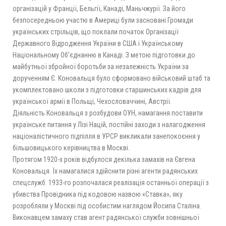
організацій у Франції, Бельгії, Канаді, Маньчжурії. За його
безпосередньою участю в Америці були засновані Громади
українських стрільців, що поклали початок Організації
Державного Відродження України в США і Українському
Національному Об’єднанню в Канаді. З метою підготовки до
майбутньої збройної боротьби за незалежність України за
дорученням Є. Коновальця було сформовано військовий штаб та
укомплектовано школи з підготовки старшинських кадрів для
української армії в Польщі, Чехословаччині, Австрії.
Діяльність Коновальця з розбудови ОУН, намагання поставити
українське питання у Лізі Націй, постійні заходи з налагодження
націоналістичного підпілля в УРСР викликали занепокоєння у
більшовицького керівництва в Москві.
Протягом 1920-х років відбулося декілька замахів на Євгена
Коновальця. Їх намагалися здійснити різні агенти радянських
спецслужб. 1933-го розпочалася реалізація останньої операції з
убивства Провідника під кодовою назвою «Ставка», яку
розробляли у Москві під особистим наглядом Йосипа Сталіна.
Виконавцем замаху став агент радянської служби зовнішньої