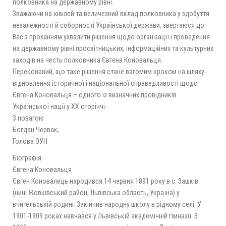
полковника на державному рівні.
Зважаючи на ювілей та величезний вклад полковника у здобуття
незалежності й соборності Української держави, звертаюся до
Вас з проханням ухвалити рішення щодо організації і проведення
на державному рівні просвітницьких, інформаційних та культурних
заходів на честь полковника Євгена Коновальця.
Переконаний, що таке рішення стане вагомим кроком на шляху
відновлення історичної і національної справедливості щодо
Євгена Коновальця – одного із визначних провідників
Української нації у ХХ сторіччі.
З повагою
Богдан Червак,
Голова ОУН
Біографія
Євгена Коновальця
Євген Коновалець народився 14 червня 1891 року в с. Зашків
(нині Жовківський район, Львівська область, Україна) у
вчительській родині. Закінчив народну школу в рідному селі. У
1901-1909 роках навчався у Львівській академічній гімназії. З