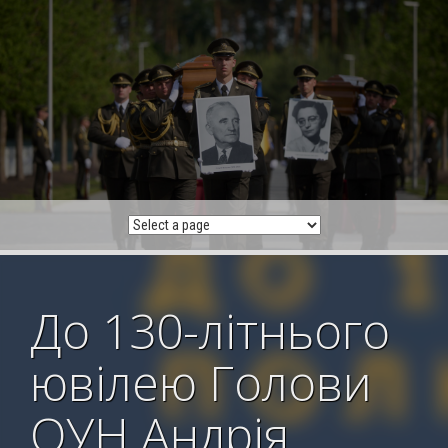
Skip
to
content
До 130-літнього
ювілею Голови
ОУН Андрія