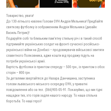
Товариство, увага!
До 130-літнього ювілею Голови ОУН Андрія Мельника! Придбайте
святкову футболку із зображенням Андрія Мельника (дизайн:
Василь Петрик)!
Подаруйте собі та близьким пам’ятну стильну річ і в такий спосіб
підтримайте українських солдат на фронті сучасної російсько-
української війни на Донбасі – продовжувачів військової звитяги
славетного Полковника, адже кошти від продажу підуть на
потреби української армії.
Вартість футболки із принтом спереду – 500 грн., із принтом з обох
сторін – 800 грн.
За деталями звертайтеся до Назара Данчишина, заступника
голови львівського міського осередку ОУН, у приватні
повідомлення або за тел.: (066)905-05-91. Показуймо, що ми гідні
нащадки тих, хто горів задля нашого народу. То наша спільна
боротьба. То наші герої!