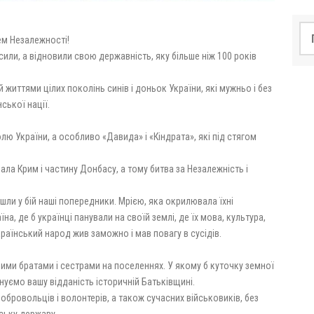
По
ем Незалежності!
сили, а відновили свою державність, яку більше ніж 100 років
життями цілих поколінь синів і доньок України, які мужньо і без
ської нації.
ю України, а особливо «Давида» і «Кіндрата», які під стягом
ала Крим і частину Донбасу, а тому битва за Незалежність і
йшли у бій наші попередники. Мрією, яка окрилювала їхні
а, де б українці панували на своїй землі, де їх мова, культура,
країнський народ жив заможно і мав повагу в сусідів.
ими братами і сестрами на поселеннях. У якому б куточку земної
інуємо вашу відданість історичній Батьківщині.
добровольців і волонтерів, а також сучасних військовиків, без
ську державу.