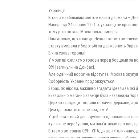
Українці!
Вітаю з найбільшим святом нашої держави – Дн
Насправді 24 серпня 1991 р. українці не проголо
тому розтоптала Московська імперія.
Пам’ятаємо, що шлях до Незалежності встелений 
страху вмирали у боротьбі за державність Україн
Вічна слава героям!
У молитві схиляємо голови перед борцями за вол
ОУН загинули на Донбасі.
Але одвічний ворог не відступає. Москва окупув
Соборність України продовжується.
Зараз, як ніколи, важливо згадати ідеали за які 
Визвольні Змагання завжди була незалежна Україн
Церква і традиції творили обличчя держави, а у
Цим ідеалам ніколи не зрадимо!
У цей святковий день духовно єднаємося із наш
кулі ви не перебували, ми пам’ятаємо про вас, ц
Вітаємо ветеранів ОУН, УПА, дивізії «Галичина», 
подвигів яких неможливо уявити сучасну Україн