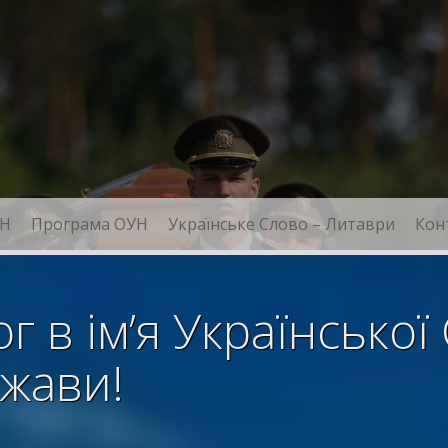
Н
Програма ОУН
Українське Слово – Литаври
Кон
 в ім’я Української
жави!