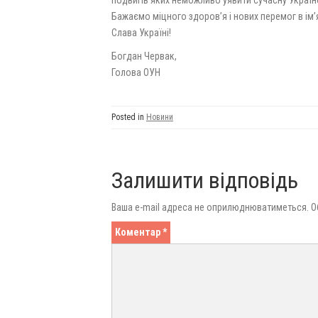
Бажаємо міцного здоров’я і нових перемог в ім
Слава Україні!
Богдан Червак,
Голова ОУН
Posted in
Новини
Залишити відповідь
Ваша e-mail адреса не оприлюднюватиметься.
О
Коментар
*