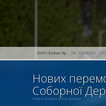
Skip
to
content
ОУН і Бабин Яр
XXI, ХХІІ ВЗУН
ОУ
Нових перемог
Соборної Дер
Posted on
24 Серпня, 2020
by
Moderator