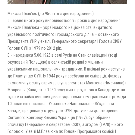
Микола Плав’юк (до 95-ліття з дня народження)
5 червня цього року виповнюється 95 років з дня народження
Миколи Плав’юка – українського націоналіста, видатного
українського політичного і громадського діяча – останнього
Президента УНР у екзілі, Генерального секретаря і Голови СКВУ,
Голови ОУН з 1979 по 2012 рік.
Він народився 5.06.1925 в селі Русів на Станіславівщині (тоді
окупованій Польщею) в селянській родині з міцними
українськими національними традиціями. В шкільні роки вступив
до Пласту і до ОУН. Із 1944 року перебував на еміграції. Фахову
економічну освіту отримав в університетах Мюнхена (Німеччина) і
Монреаля (Канада). Із 1950 року жив із родиною в Канаді, де став
одним із найактивніших діячів української емігрантської громади:
10 років він очолював Українське Національне Об’єднання
Канади, працював у структурах ОУН, долучився до створення
Світового Конгресу Вільних Українців (1967), був обраний
спочатку Генеральним секретарем СКВУ, а згодом (1978) – його
Головою. У звіті М.Плав’юка як Голови Програмової комісії І