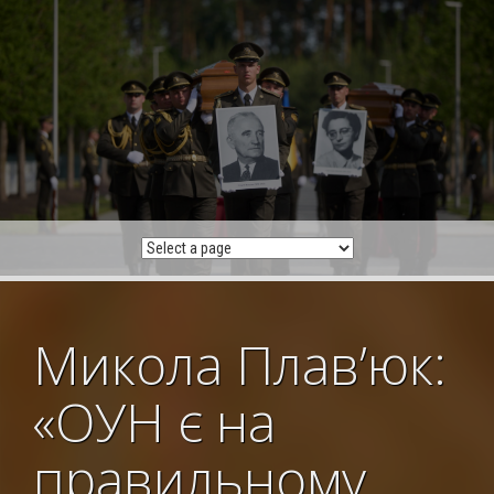
Skip
to
content
Микола Плав’юк:
«ОУН є на
правильному