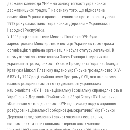
державні клейноди УНР – на ознаку тяглості української
державницької традиції, на ознаку того, що відновлена
самостійна Україна є правонаступницею проголошеної у січні
1918 року самостійної Української Держави – Української
Народної Республіки.
У 1993 році за ініціативи Миколи Плав’юка ОУН була
зареєстрована Міністерством юстиції України як громадська
організація; підпільна організація набула статусу легальної. В
цьому ж році за клопотанням Олеся Гончара і широких кіл
української громадськості Указом Президента України Леоніда
Кравчука Миколі Плав’юку надано українське громадянство. ХІV-
й ВЗУН у 1997 році прийняв нову Програму ОУН, яка вже своєю
назвою розкриває зміст і мету діяльності українських
націоналістів: «ОУН – за національну і соціальну справедливість в
Українській Державі». Прийнятий на Зборі Статут ОУН визначив:
«Основною метою діяльності ОУН під сучасну пору є сприяння
розбудові національної соборної демократичної Української
Держави та задоволення і захист законних соціальних,
економічних та інших спільних інтересів своїх членів».