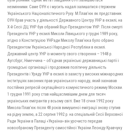
були різними. Однак мета і завдання ОУН залишаються
незмінними. Саме ОУН є і мусить надалі залишатися стержнем
Українського Націоналістичного Руху. М.Плав’юк як представник
ОУН брав участь у діяльності Державного Центру УНР в екзилі; на
Х-й Сесії ДЦ УНР був обраний Віце-Президентом УНР. Після смерті
Президента УНР у екзилі Миколи Лівицького у грудні 1989 року,
згідно з Конституцією УНРади Миколу Плав’юка було обрано
Президентом Української Народної Республіки в екзилі.
Державний центр УНР із моменту свого створення – 1948 р.
Аугсбург, Німеччина – об’єднав українські державницькі партії і
громадські організації і продовжив політичну діяльність
Президентів і Уряду УНР в екзилі із захисту у високих міжнародних
інституціях законних прав українського народу, який зазнавав
постійних репресій окупаційного комуністичного режиму Москви.
1 грудня 1991 року став найщасливішим днем для тисяч
українських емігрантів у всьому світі. Вже 18 січня 1992 року
Микола Плав’юк після 48 років вимушеної еміграції знову ступив
на рідну землю, а 22 серпня 1992 р. на спеціальній Сесії Верховної
Ради України в Палаці «Україна» він урочисто передав
новообраному Президенту самостійної України Леоніду Кравчуку