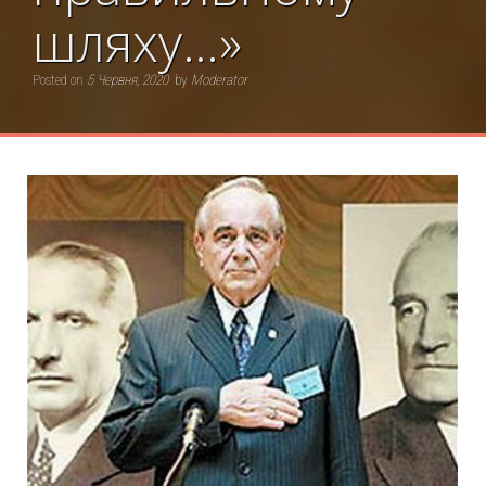
шляху…»
Posted on
5 Червня, 2020
by
Moderator