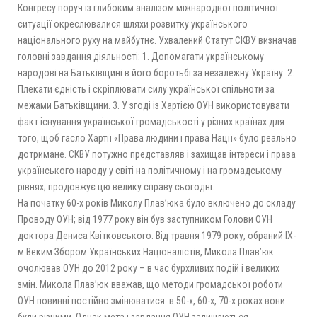
Конгресу поруч із глибоким аналізом міжнародної політичної
ситуації окреслювалися шляхи розвитку українського
національного руху на майбутнє. Ухвалений Статут СКВУ визначав
головні завдання діяльності: 1. Допомагати українському
народові на Батьківщині в його боротьбі за незалежну Україну. 2.
Плекати єдність і скріплювати силу української спільноти за
межами Батьківщини. 3. У згоді із Хартією ОУН використовувати
факт існування української громадськості у різних країнах для
того, щоб гасло Хартії «Права людини і права Нації» було реально
дотримане. СКВУ потужно представляв і захищав інтереси і права
українського народу у світі на політичному і на громадському
рівнях; продовжує цю велику справу сьогодні.
На початку 60-х років Миколу Плав’юка було включено до складу
Проводу ОУН; від 1977 року він був заступником Голови ОУН
доктора Дениса Квітковського. Від травня 1979 року, обраний ІХ-
м Веким Збором Українських Націоналістів, Микола Плав’юк
очолював ОУН до 2012 року – в час бурхливих подій і великих
змін. Микола Плав’юк вважав, що методи громадської роботи
ОУН повинні постійно змінюватися: в 50-х, 60-х, 70-х роках вони