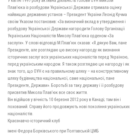
У квітні 1997 року активна діяльність Голови ОУН Миколи
Плав’юка із розбудови Української Держави отримала оцінку
найвищих державних установ – Президент України Леонід Кучма
своїм Указом постановив: «За визначний вклад в утвердження і
розбудову Української Держави нагородити Голову Організації
Українських Націоналістів Миколу Плав’юка орденом «За
заслуги». У слові-відповіді М.Плав’юк сказав: «Я дякую Вам, пане
Президенте, але розглядаю цю високу нагороду як визнання
історичних заслуг всіх українських націоналістів перед Україною,
перед українським народом. Я також розглядаю цю нагороду і як
знак того, що ОУН є на правильному шляху – на конструктивному
шляху будівництва національної, саме національної, пане
Президенте, Держави». Боротьбі за таку державу і її розбудову
присвятив Микола Плав’юк все своє життя.
Він відійшов у вічність 10 березня 2012 року в Канаді; там він і
похований. Справу його продовжують нові покоління українських
націоналістів.
Краєзнавчо-історичний клуб
імені Федора Борківського при Полтавській ЦМБ