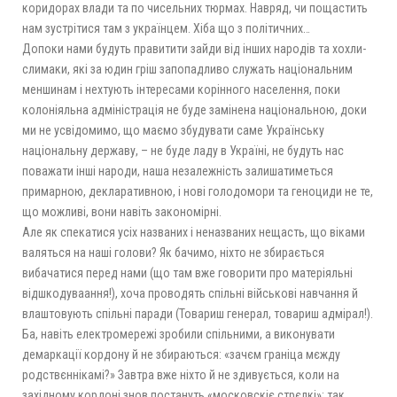
коридорах влади та по чисельних тюрмах. Навряд, чи пощастить
нам зустрітися там з українцем. Хіба що з політичних…
Допоки нами будуть правитити зайди від інших народів та хохли-
слимаки, які за юдин гріш запопадливо служать національним
меншинам і нехтують інтересами корінного населення, поки
колоніяльна адміністрація не буде замінена національною, доки
ми не усвідомимо, що маємо збудувати саме Українську
національну державу, – не буде ладу в Україні, не будуть нас
поважати інші народи, наша незалежність залишатиметься
примарною, декларативною, і нові голодомори та геноциди не те,
що можливі, вони навіть закономірні.
Але як спекатися усіх названих і неназваних нещасть, що віками
валяться на наші голови? Як бачимо, ніхто не збирається
вибачатися перед нами (що там вже говорити про матеріяльні
відшкодуваання!), хоча проводять спільні військові навчання й
влаштовують спільні паради (Товариш генерал, товариш адмірал!).
Ба, навіть електромережі зробили спільними, а виконувати
демаркації кордону й не збираються: «зачєм граніца мєжду
родствєннікамі?» Завтра вже ніхто й не здивується, коли на
західному кордоні знов постануть «московскіє стрєлкі»; так