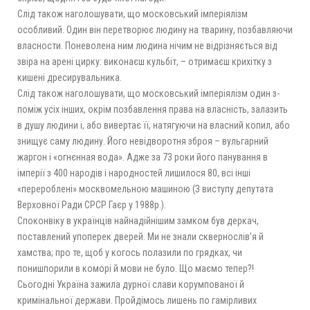
Слід також наголошувати, що московський імперіялізм
особливий. Один він перетворює людину на тварину, позбавляючи
власности. Поневолена ним людина нічим не відрізняється від
звіра на арені цирку: виконаєш кульбіт, – отримаєш крихітку з
кишені дресирувальника.
Слід також наголошувати, що московський імперіялізм один з-
поміж усіх інших, окрім позбавлення права на власність, залазить
в душу людини і, або вивертає її, натягуючи на власний копил, або
знищує саму людину. Його невідворотня зброя – вульгарний
жаргон і «огнєнная вода». Адже за 73 роки його панування в
імперії з 400 народів і народностей лишилося 80, всі інші
«перероблені» москвомельною машиною (З виступу депутата
Верховної Ради СРСР Гаєр у 1988р.).
Споконвіку в українців найнадійнішим замком був деркач,
поставлений упоперек дверей. Ми не знали сквернослів’я й
хамства; про те, щоб у когось полазили по грядках, чи
понишпорили в коморі й мови не було. Що маємо тепер?!
Сьогодні Україна зажила дурної слави корумпованої й
кримінальної держави. Пройдімось лишень по гамірливих