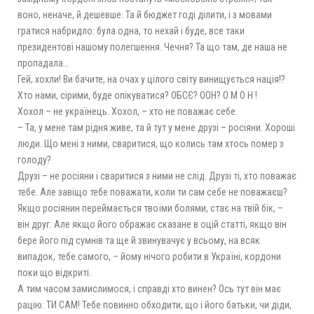
воно, неначе, й дешевше. Та й бюджет годі ділити, і з мовами
гратися набридло: була одна, то нехай і буде, все таки
президентові нашому полегшення. Чечня? Та що там, де наша не
пропадала…
Гей, хохли! Ви бачите, на очах у цілого світу винищується нація!?
Хто нами, сірими, буде опікуватися? ОБСЄ? ООН? О М О Н !
Хохол – не українець. Хохол, – хто не поважає себе.
– Та, у мене там рідня живе, та й тут у мене друзі – росіяни. Хороші
люди. Що мені з ними, сваритися, що колись там хтось помер з
голоду?
Друзі – не росіяни і сваритися з ними не слід. Друзі ті, хто поважає
тебе. Але завіщо тебе поважати, коли ти сам себе не поважаєш?
Якщо росіянин переймається твоїми болями, стає на твій бік, –
він друг. Але якщо його ображає сказане в оцій статті, якщо він
бере його під сумнів та ще й звинувачує у всьому, на всяк
випадок, тебе самого, – йому нічого робити в Україні, кордони
поки що відкриті.
А тим часом замислимося, і справді хто винен? Ось тут він має
рацію: ТИ САМ! Тебе повинно обходити, що і його батьки, чи діди,