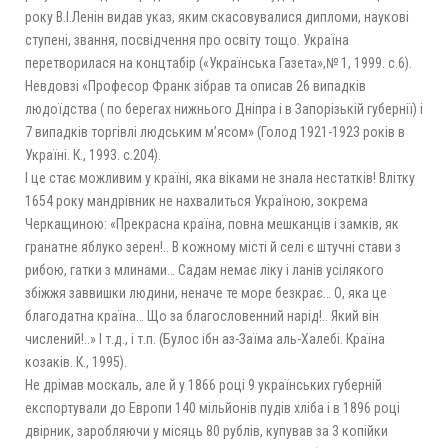
року В.І.Ленін видав указ, яким скасовувалися дипломи, наукові
ступені, звання, посвідчення про освіту тощо. Україна
перетворилася на концтабір («Українська Газета»,№ 1, 1999. с.6).
Невдовзі «Професор Франк зібрав та описав 26 випадків
людоїдства ( по берегах нижнього Дніпра і в Запорізькій губернії) і
7 випадків торгівлі людським м’ясом» (Голод 1921-1923 років в
Україні. К., 1993. с.204).
І це стає можливим у країні, яка віками не знала нестатків! Влітку
1654 року мандрівник не нахвалиться Україною, зокрема
Черкащиною: «Прекрасна країна, повна мешканців і замків, як
гранатне яблуко зерен!.. В кожному місті й селі є штучні стави з
рибою, гатки з млинами… Садам немає ліку і ланів усілякого
збіжжя заввишки людини, неначе те море безкрає… О, яка це
благодатна країна… Що за благословенний нарід!.. Який він
числений!..» І т.д., і т.п. (Булос ібн аз-Заїма аль-Халебі. Країна
козаків. К., 1995).
Не дрімав москаль, але й у 1866 році 9 українських губерній
експортували до Европи 140 мільйонів пудів хліба і в 1896 році
двірник, заробляючи у місяць 80 рублів, купував за 3 копійки