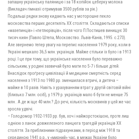
запашну українську паляницю і за 18 копійок цеберку молока
(Викладач гімназії отримував 3500 рублів за рік.)
Подальші рядки знову кидають нас у моторошне пекло
московства перших десятиліть ХХ століття. Складаються списки
«мазепинців» і «петлюрівців», після чого П.Постишев винищує 30
тисяч киян (Павло Штепа, Московство. Львів-Канів, 1995. с.273).
Але звернемо тепер увагу на перепис населення 1979 року, коли в
Україні мешкало 36,5 млн. українців. Майже стільки їх було і в 1913
році. І це при тому, що українське населення було переважно
сільським, у родині зазвичай було мати по 5-7 і більше дітей.
Внаслідок проґресу цивілізації й медицини смертність серед
населення з 1913 по 1980 рр. зменшилася втричі, а дитяча –
майже в 10 разів. Навіть з урахуванням втрат у другій світовій війні
(близько 7 млн. осіб), у 1979 р. українців мало б бути не менше 75
млн.. А де ж іще 40 млн.? До речі, кількість москвинів у цей же час
зросла удвічі.
– Голодомор 1932-1933 рр. був, хоч і найжорстокішою, проте лиш
однією з ланок довжелезного ланцюга трагедій українцiв ХХ
століття. За приблизними підрахунками, в період між 1918 та
серединою 1941 р.р., у «мирний» час, в межах України було