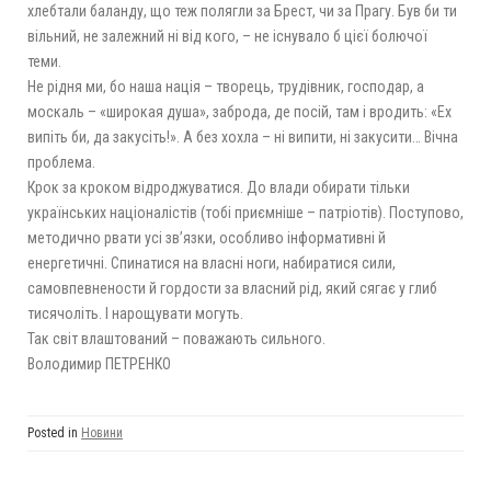
хлебтали баланду, що теж полягли за Брест, чи за Прагу. Був би ти
вільний, не залежний ні від кого, – не існувало б цієї болючої
теми.
Не рідня ми, бо наша нація – творець, трудівник, господар, а
москаль – «широкая душа», заброда, де посій, там і вродить: «Ех
випіть би, да закусіть!». А без хохла – ні випити, ні закусити… Вічна
проблема.
Крок за кроком відроджуватися. До влади обирати тільки
українських націоналістів (тобі приємніше – патріотів). Поступово,
методично рвати усі зв’язки, особливо інформативні й
енергетичні. Спинатися на власні ноги, набиратися сили,
самовпевнености й гордости за власний рід, який сягає у глиб
тисячоліть. І нарощувати могуть.
Так світ влаштований – поважають сильного.
Володимир ПЕТРЕНКО
Posted in
Новини