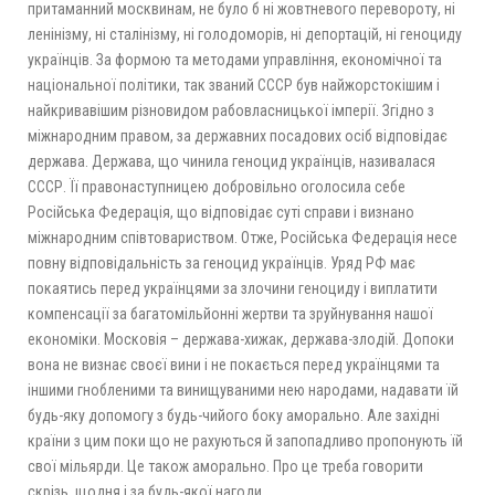
притаманний москвинам, не було б ні жовтневого перевороту, нi
ленінізму, ні сталінізму, ні голодоморів, ні депортацій, ні геноциду
українців. За формою та методами управління, економічної та
національної політики, так званий СССР був найжорстокішим і
найкривавішим різновидом рабовласницької імперії. Згідно з
міжнародним правом, за державних посадових осіб відповідає
держава. Держава, що чинила геноцид українців, називалася
СССР. Її правонаступницею добровільно оголосила себе
Російська Федерація, що відповідає суті справи і визнано
міжнародним співтовариством. Отже, Російська Федерація несе
повну відповідальність за геноцид українців. Уряд РФ має
покаятись перед українцями за злочини геноциду і виплатити
компенсації за багатомільйонні жертви та зруйнування нашої
економіки. Московія – держава-хижак, держава-злодій. Допоки
вона не визнає своєї вини і не покається перед українцями та
іншими гнобленими та винищуваними нею народами, надавати їй
будь-яку допомогу з будь-чийого боку аморально. Але західні
країни з цим поки що не рахуються й запопадливо пропонують їй
свої мільярди. Це також аморально. Про це треба говорити
скрізь, щодня і за будь-якої нагоди.