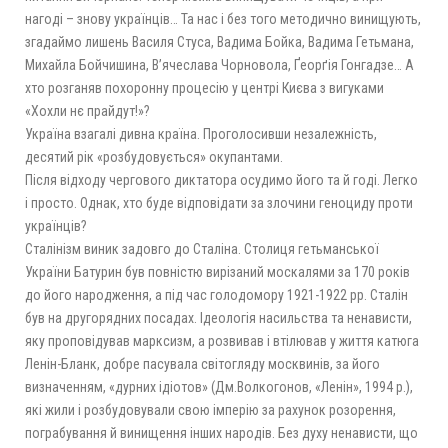
нагодi – знову українцiв… Та нас і без того методично винищують,
згадаймо лишень Василя Стуса, Вадима Бойка, Вадима Гетьмана,
Михайла Бойчишина, В’ячеслава Чорновола, Ґеорґія Гонгадзе… А
хто розганяв похоронну процесію у центрі Києва з вигуками
«Хохли нє прайдут!»?
Україна взагалі дивна країна. Проголосивши незалежність,
десятий рік «розбудовується» окупантами.
Після відходу чергового диктатора осудимо його та й годі. Легко
і просто. Однак, хто буде відповідати за злочини геноциду проти
українців?
Сталінізм виник задовго до Сталіна. Столиця гетьманської
України Батурин був повністю вирізаний москалями за 170 років
до його народження, а під час голодомору 1921-1922 рр. Сталін
був на другорядних посадах. Ідеологія насильства та ненависти,
яку проповідував марксизм, а розвивав і втілював у життя катюга
Ленін-Бланк, добре пасувала світогляду москвинів, за його
визначенням, «дурних ідіотов» (Дм.Волкогонов, «Ленін», 1994 р.),
які жили і розбудовували свою імперію за рахунок розорення,
пограбування й винищення інших народів. Без духу ненависти, що