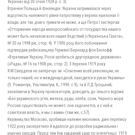
Україна» від 30 січня 1928 р. с. 3).
Втрачені Польща й Фінляндія. Україна затрималася через
відсутність належного рівня патріотизму у верхніх ешелонах її
влади, але так довго тривати не може, а ще Петро І застерігав:
«Отторжение народа малороссийскаго от государства нашего
может быть началом всех наших бедствий («Українська Газета»,
№ 20 за 1998 рік, стор. 4). У 1906 році його побоювання
підтвердив рейхсканцлер Германії Бернхард фон Бюлофф:
«Втративши Україну, Росія зробиться другорядною державою»
(«Рада», № 16 за 1908 рік, стор. 2). 3 березня 1919 року
Я.М.Свердлов не заперечує їм: «Спасение всей революции, не
только нашей, но и международной, находится в руках Украины»
(О. Романчук, Ультиматум, К., 1990. с.9), та й Л.Д.Троцький,
засилаючи в Україну провокаторів, доводить до їхнього відома:
«Без украинского угля, железа, руды, хлеба, соли, Черного моря
Россия существовать не может, она задохнется, а с ней и
советская власть, и мы с вами» (там же, с.57).
Керівництво Московії, зробивши належні висновки, дані перепису
1922 року засекретило й вдалося до розробки радикальних і
рішучих заходів. Перед тим був завданий удар по інтеліґенції. 1919