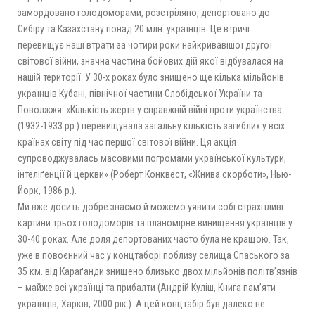
замордовано голодоморами, розстріляно, депортовано до
Сибіру та Казахстану понад 20 млн. українців. Це втричі
перевищує наші втрати за чотири роки найкривавішої другої
світової війни, значна частина бойових дій якої відбувалася на
нашій території. У 30-х роках було знищено ще кiлька мільйонiв
українцiв Кубанi, півнiчної частини Слобідської України та
Поволжжя. «Кількість жертв у справжній війні проти українства
(1932-1933 рр.) перевищувала загальну кількість загиблих у всіх
країнах свiту під час першої світової війни. Ця акція
супроводжувалась масовими погромами української культури,
інтеліґенції й церкви» (Роберт Конквест, «Жнива скорботи», Нью-
Йорк, 1986 р.).
Ми вже досить добре знаємо й можемо уявити собі страхітливі
картини трьох голодоморів та планомірне винищення українцiв у
30-40 роках. Але доля депортованих часто була не кращою. Так,
уже в повоєнний час у концтаборі поблизу селища Спаського за
35 км. від Караґанди знищено близько двох мiльйонів політв’язнів
– майже всі українці та прибалти (Андрій Куліш, Книга пам’яти
українців, Харків, 2000 рік.). А цей концтабiр був далеко не