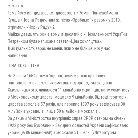
століття.
Тема його кандидатської дисертації: «Роман Пантелеймона
Куліша «Чорна Рада»; нині ж, після «Зробимо їх разом» у 2019,
отримали «Чорну Раду»-2.
Майже двадцять років тому, в десятий рік Незалежності України
Петренком була написана стаття «Ціна хохляцтва».
Її актуальність зараз не менш, якщо не більше, ніж у час
написання.
ЦІНА ХОХЛЯЦТВА
На 8 січня 1654 року в Україні, після 6 років кривавих
національно-визвольних змагань під проводом Богдана
Хмельницького, лишилося 11 мільйонів українців; на ту саму пору
в Московському царстві мешкало 9 мільйонів. Відтоді територія
царства зросла в 57 разів, але перепис 1897 року зафіксував 30
мільйонів українців і лише 50 мільйонів москалів…
За даними Міністерства внутрішніх справ СРСР станом на січень
1922 року без Буковини й Західних областей України зафіксовано
українців 86 мільйонів(!) а москалів 51,5 млн. («Літературна