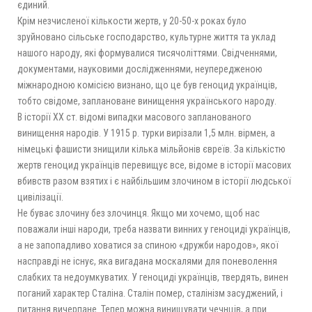
єдиний.
Крім незчисленої кількости жертв, у 20-50-х роках було
зруйновано сільське господарство, культурне життя та уклад
нашого народу, які формувалися тисячоліттями. Свідченнями,
документами, науковими дослідженнями, неупередженою
міжнародною комісією визнано, що це був геноцид українців,
тобто свідоме, заплановане винищення українського народу.
В історії ХХ ст. відомі випадки масового запланованого
винищення народів. У 1915 р. турки вирізали 1,5 млн. вірмен, а
нiмецькі фашисти знищили кілька мільйонів євреїв. За кількістю
жертв геноцид українців перевищує все, відоме в історії масових
вбивств разом взятих і є найбільшим злочином в історії людської
цивілізації.
Не буває злочину без злочинця. Якщо ми хочемо, щоб нас
поважали інші народи, треба назвати винних у геноциді українців,
а не запопадливо ховатися за спиною «дружби народов», якої
насправді не існує, яка вигадана москалями для поневолення
слабких та недоумкуватих. У геноциді українців, твердять, винен
поганий характер Сталіна. Сталін помер, сталінізм засуджений, і
питання вичерпане. Тепер можна винищувати чечнців, а при