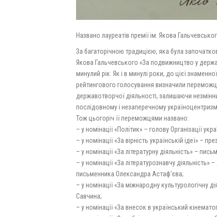
Названо лауреатів премії ім. Якова Гальчевськог
За багаторічною традицією, яка була започатков
Якова Гальчевського «За подвижництво у держав
минулий рік. Як і в минулі роки, до цієї знамен
рейтингового голосування визначили переможців 
державотворчої діяльності, залишаючи незмінним
послідовному і незаперечному україноцентризмі 
Тож цьогоріч її переможцями названо:
– у номінації «Політик» – голову Організації ук
– у номінації «За вірність українській ідеї» – п
– у номінації «За літературну діяльність» – пис
– у номінації «За літературознавчу діяльність» 
письменника Олександра Астаф’єва;
– у номінації «За міжнародну культурологічну 
Савчина;
– у номінації «За внесок в український кінемат