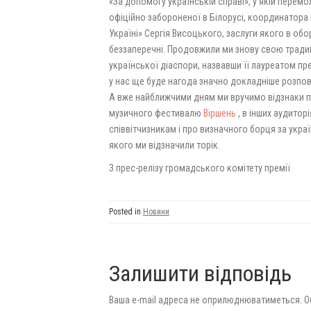
«За допомогу українській справі», у якій перемо
офіційно забороненої в Білорусі, координатора
Україні» Сергія Висоцького, заслуги якого в обо
беззаперечні. Продовжили ми знову свою трад
української діаспори, назвавши її лауреатом пр
у нас ще буде нагода значно докладніше розпов
А вже найближчими дням ми вручимо відзнаки пре
музичного фестивалю
Віршень
, в інших аудитор
співвітчизникам і про визначного борця за укра
якого ми відзначили торік.
З прес-релізу громадського комітету премії
Posted in
Новини
Залишити відповідь
Ваша e-mail адреса не оприлюднюватиметься.
О