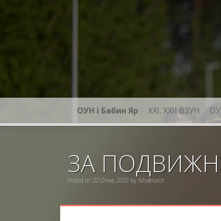
Skip
to
content
ОУН і Бабин Яр
XXI, ХХІІ ВЗУН
ОУ
ЗА ПОДВИЖН
Posted on
22 Січня, 2020
by
Moderator