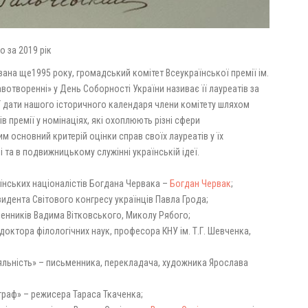
о за 2019 рік
ана ще1995 року, громадський комітет Всеукраїнської премії ім.
отворенні» у День Соборності України називає її лауреатів за
ної дати нашого історичного календаря члени комітету шляхом
премії у номінаціях, які охоплюють різні сфери
 основний критерій оцінки справ своїх лауреатів у їх
та в подвижницькому служінні українській ідеї.
раїнських націоналістів Богдана Червака –
Богдан Червак
;
резидента Світового конгресу українців Павла Грода;
ьменників Вадима Вітковського, Миколу Рябого;
– доктора філологічних наук, професора КНУ ім. Т.Г. Шевченка,
діяльність» – письменника, перекладача, художника Ярослава
ограф» – режисера Тараса Ткаченка;