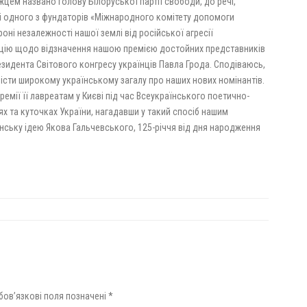
жцем названо голову Білоруської партії свободи, до речі,
 і одного з фундаторів «Міжнародного комітету допомоги
роні незалежності нашої землі від російської агресії
ицію щодо відзначення нашою премією достойних представників
езидента Світового конгресу українців Павла Грода. Сподіваюсь,
істи широкому українському загалу про наших нових номінантів.
мії її лавреатам у Києві під час Всеукраїнського поетично-
іях та куточках України, нагадавши у такий спосіб нашим
їнську ідею Якова Гальчевського, 125-річчя від дня народження
бов’язкові поля позначені
*