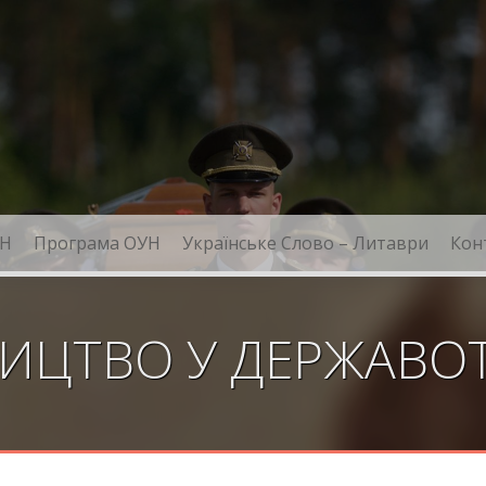
Н
Програма ОУН
Українське Слово – Литаври
Кон
ИЦТВО У ДЕРЖАВО