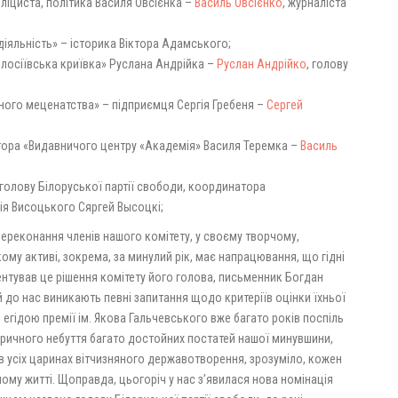
убліциста, політика Василя Овсієнка –
Василь Овсієнко
, журналіста
діяльність» – історика Віктора Адамського;
Голосіївська криївка» Руслана Андрійка –
Руслан Андрійко
, голову
яного меценатства» – підприємця Сергія Гребеня –
Сергей
ектора «Видавничого центру «Академія» Василя Теремка –
Василь
– голову Білоруської партії свободи, координатора
ія Висоцького Сяргей Высоцкі;
переконання членів нашого комітету, у своєму творчому,
му активі, зокрема, за минулий рік, має напрацювання, що гідні
ентував це рішення комітету його голова, письменник Богдан
 до нас виникають певні запитання щодо критеріїв оцінки їхньої
д егідою премії ім. Якова Гальчевського вже багато років поспіль
оричного небуття багато достойних постатей нашої минувшини,
в усіх царинах вітчизняного державотворення, зрозуміло, кожен
ному житті. Щоправда, цьогоріч у нас з’явилася нова номінація