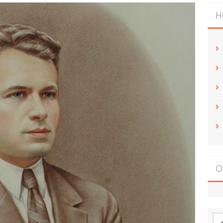
Н
О
По