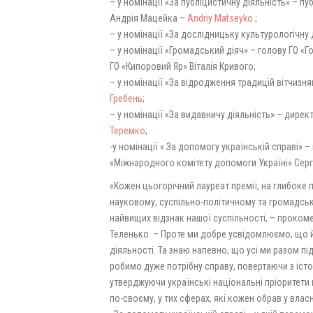
– у номінації «За публіцистичну діяльність» – п
Андрія Мацейка –
Andriy Matseyko
;
– у номінації «За дослідницьку культурологічну 
– у номінації «Громадський діяч» – голову ГО «
ГО «Кипоровий Яр» Віталія Кривого;
– у номінації «За відродження традицій вітчизн
Гребень
;
– у номінації «За видавничу діяльність» – дир
Теремко
;
-у номінації « За допомогу українській справі» 
«Міжнародного комітету допомоги Україні» Серг
«Кожен цьогорічний лауреат премії, на глибоке 
науковому, суспільно-політичному та громадсько
найвищих відзнак нашої суспільності, – проком
Теленько. – Проте ми добре усвідомлюємо, що й
діяльності. Та знаю напевно, що усі ми разом пі
робимо дуже потрібну справу, повертаючи з іст
утверджуючи українські національні пріоритети 
по-своєму, у тих сферах, які кожен обрав у влас