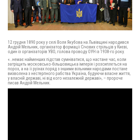
12 грудня 1890 року у селі Воля Якубова на Львівщині народився
Андрій Мельник, організатор формації Січових стрільців у Києві,
один із організаторів УВО, голова проводу ОУН із 1938-го року.
«…немає найменших підстав сумніватися, що настане час, коли
затріщить московсько-більшовицька імперія і розсиплеться на
порох, а на її руїнах поряд з іншими вільними народами постане
визволена з нестерпного рабства Україна, будуючи власне життя,
у власній державі, ні від кого незалежній державі», – пророче
писав Андрій Мельник.