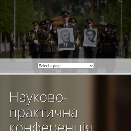
Skip
to
content
Науково-
практична
конференція