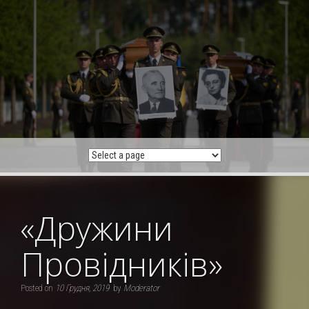
Skip
to
content
«Дружини
Провідників»
Posted on
10 Грудня, 2019
by
Moderator