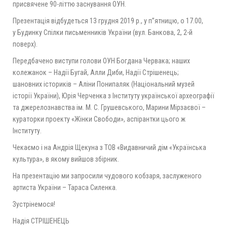
присвячене 90-літтю заснування ОУН.
Презентація відбудеться 13 грудня 2019 р., у п”ятницю, о 17.00,
у Будинку Спілки письменників України (вул. Банкова, 2, 2-й
поверх).
Передбачено виступи голови ОУН Богдана Червака; наших
колежанок – Надії Бугай, Алли Диби, Надії Стрішенець;
шановних істориків – Аліни Понипаляк (Національний музей
історії України), Юрія Черченка з Інституту української археографії
та джерелознавства ім. М. С. Грушевського, Марини Мірзаєвої –
кураторки проекту «Жінки Свободи», аспірантки цього ж
Інституту.
Чекаємо і на Андрія Щекуна з ТОВ «Видавничий дім «Українська
культура», в якому вийшов збірник.
На презентацію ми запросили чудового кобзаря, заслуженого
артиста України – Тараса Силенка.
Зустрінемося!
Надія СТРІШЕНЕЦЬ