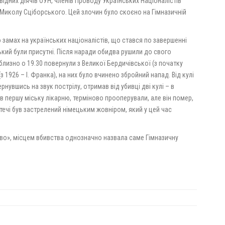
відних діячів ОУН, членів Проводу Українських Націоналістів
Миколу Сціборського. Цей злочин було скоєно на Гімназичній
о замах на українських націоналістів, що стався по завершенні
ський були присутні. Після наради обидва рушили до свого
лизно о 19.30 повернули з Великої Бердичівської (з початку
з 1926 – І. Франка), на них було вчинено збройний напад. Від кулі
рнувшись на звук пострілу, отримав від убивці дві кулі – в
в першу міську лікарню, терміново прооперували, але він помер,
втечі був застрелений німецьким жовніром, який у цей час
во», місцем вбивства однозначно назвала саме Гімназичну