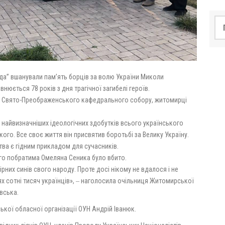
По
ода” вшанували пам’ять борців за волю України Миколи
внюється 78 років з дня
трагічної загибелі героїв.
рії Свято-Преображенського кафедрального собору, житомирці
найвизначніших ідеологічних здобутків всього українського
ого. Все своє життя він присвятив боротьбі за Велику Україну.
ва є гідним прикладом для сучасників.
го побратима Омеляна Сеника було вбито.
ірних синів свого народу. Проте досі нікому не вдалося і не
цях сотні тисяч українців», ‒ наголосила очільниця Житомирської
вська.
кої обласної організації ОУН Андрій Іванюк.