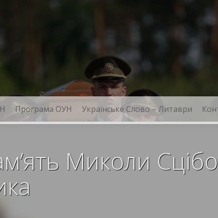
Н
Програма ОУН
Українське Слово – Литаври
Кон
м’ять Миколи Сцібо
ика