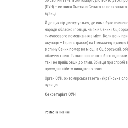
30 серпня 1941, в Житомирі було вбито двох про
(ПУН) – сотника Омеляна Сеника та полковника 
вулиці
Й до цих пір дискутується, де саме було вчинен
наради обласної поліції, на якій Сеник і Сцібор
тимчасового помешкання в місті. Коли вони приб
окупації – Герінгштрассе) на Гімназичну вулицю (
в спину Сеник помер на місці, а Сціборський, обе
обличчя і шию. Тяжкопораненого, його відвезли 
так і не прийшовши до тями. Вбивця при спробі 
проходив нібито випадково повз.
Орган ОУН, житомирська газета «Українське сло
вулицю.
Секретаріат ОУН
Posted in
Новини