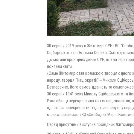
30 серпня 2019 року в Житомирі ОУН і ВО “Своб
Сціборського та Омеляна Сеника. Сьогодні випо
До могили провідних діячів ОУН, що на терито
поклали квіти.
«Саме Житомир став колискою творця одного з 
народу, творця “Націократії” ‒ Миколи Сціборськ
Безперечно, його самовідданість та самопожерт
30 серпня 1941 року Миколу Сціборського та йо
Рука вбивці перекреслила життя націоналістів, в
вдасться перекреслити їх ідеї, які несуть у сер
міської організації ВО «Свобода» Марія Бовсуно
Перед присутніми виступив провідник Житомирсь