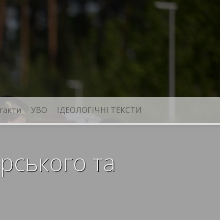
такти
УВО
ІДЕОЛОГІЧНІ ТЕКСТИ
рського та