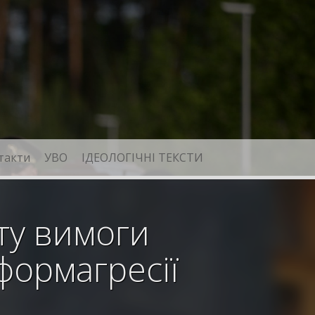
такти
УВО
ІДЕОЛОГІЧНІ ТЕКСТИ
ту вимоги
формагресії