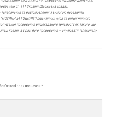
ї представникам допомоги у проведенні підривної діяльності
редбачені ст. 111 України (Державна зрада).
ь телебачення та радіомовлення з вимогою перевірити
“НОВИНИ 24 ГОДИНИ”) ліцензійних умов та вимог чинного
допущення проведення вищегаданого телемосту як такого, що
зпеці країни, а у разі його проведення – анулювати телеканалу
бов’язкові поля позначені
*