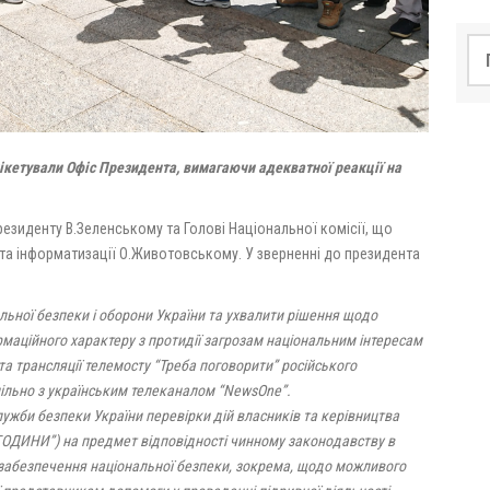
По
 пікетували Офіс Президента, вимагаючи адекватної реакції на
езиденту В.Зеленському та Голові Національної комісії, що
 та інформатизації О.Животовському. У зверненні до президента
льної безпеки і оборони України та ухвалити рішення щодо
рмаційного характеру з протидії загрозам національним інтересам
а трансляції телемосту “Треба поговорити” російського
пільно з українським телеканалом “NewsOne”.
жби безпеки України перевірки дій власників та керівництва
ОДИНИ”) на предмет відповідності чинному законодавству в
а забезпечення національної безпеки, зокрема, щодо можливого