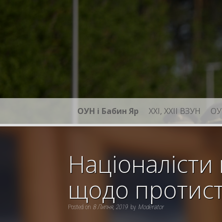
Skip
to
content
ОУН і Бабин Яр
XXI, ХХІІ ВЗУН
ОУ
Націоналісти
щодо протист
Posted on
8 Липня, 2019
by
Moderator