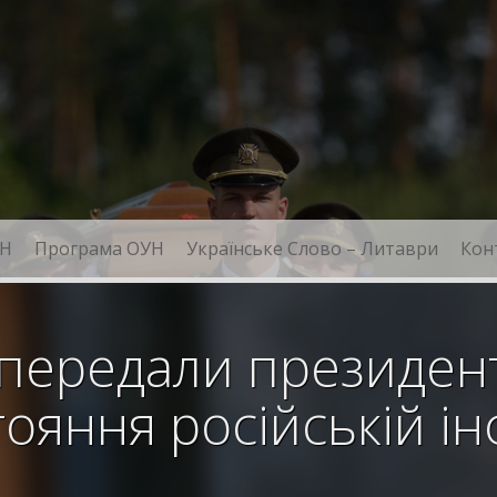
Н
Програма ОУН
Українське Слово – Литаври
Кон
 передали президен
ояння російській ін