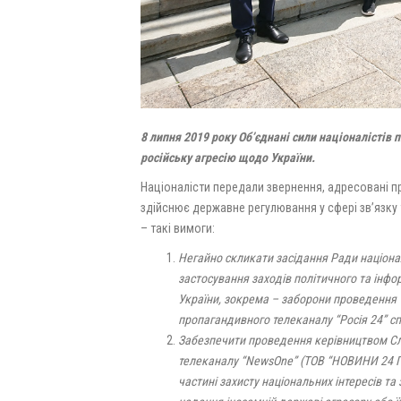
8 липня 2019 року Об’єднані сили націоналістів
російську агресію щодо України.
Націоналісти передали звернення, адресовані пр
здійснює державне регулювання у сфері зв’язку
– такі вимоги:
Негайно скликати засідання Ради націона
застосування заходів політичного та інфо
України, зокрема – заборони проведення т
пропагандивного телеканалу “Росія 24” с
Забезпечити проведення керівництвом Слу
телеканалу “NewsOne” (ТОВ “НОВИНИ 24 Г
частині захисту національних інтересів т