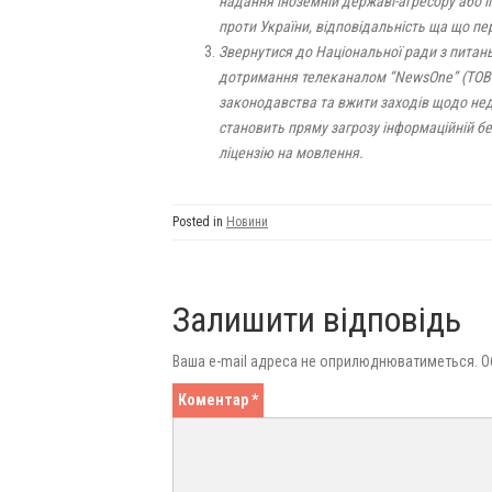
надання іноземній державі-агресору або ї
проти України, відповідальність ща що пе
Звернутися до Національної ради з питан
дотримання телеканалом “NewsOne” (ТОВ 
законодавства та вжити заходів щодо не
становить пряму загрозу інформаційній бе
ліцензію на мовлення.
Posted in
Новини
Залишити відповідь
Ваша e-mail адреса не оприлюднюватиметься.
О
Коментар
*