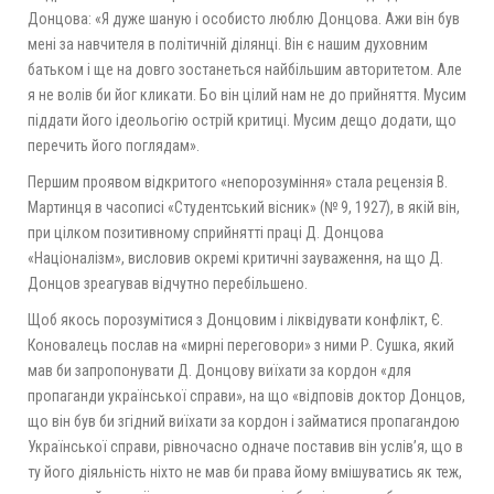
Донцова: «Я дуже шаную і особисто люблю Донцова. Ажи він був
мені за навчителя в політичній ділянці. Він є нашим духовним
батьком і ще на довго зостанеться найбільшим авторитетом. Але
я не волів би йог кликати. Бо він цілий нам не до прийняття. Мусим
піддати його ідеольогію острій критиці. Мусим дещо додати, що
перечить його поглядам».
Першим проявом відкритого «непорозуміння» стала рецензія В.
Мартинця в часописі «Студентський вісник» (№ 9, 1927), в якій він,
при цілком позитивному сприйнятті праці Д. Донцова
«Націоналізм», висловив окремі критичні зауваження, на що Д.
Донцов зреагував відчутно перебільшено.
Щоб якось порозумітися з Донцовим і ліквідувати конфлікт, Є.
Коновалець послав на «мирні переговори» з ними Р. Сушка, який
мав би запропонувати Д. Донцову виїхати за кордон «для
пропаганди української справи», на що «відповів доктор Донцов,
що він був би згідний виїхати за кордон і займатися пропагандою
Української справи, рівночасно одначе поставив він услів’я, що в
ту його діяльність ніхто не мав би права йому вмішуватись як теж,