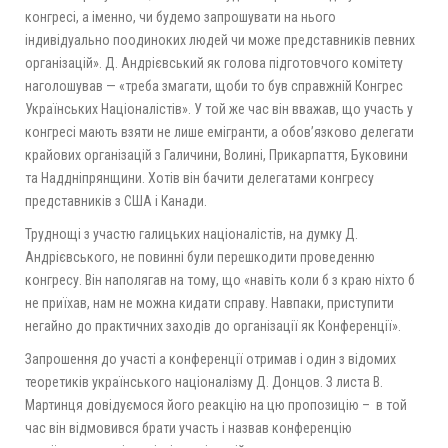
конгресі, а іменно, чи будемо запрошувати на нього
індивідуально поодиноких людей чи може представників певних
організацій». Д. Андрієвський як голова підготовчого комітету
наголошував — «треба змагати, щоби то був справжній Конгрес
Українських Націоналістів». У той же час він вважав, що участь у
конгресі мають взяти не лише емігранти, а обов’язково делегати
крайових організацій з Галичини, Волині, Прикарпаття, Буковини
та Наддніпрянщини. Хотів він бачити делегатами конгресу
представників з США і Канади.
Труднощі з участю галицьких націоналістів, на думку Д.
Андрієвського, не повинні були перешкодити проведенню
конгресу. Він наполягав на тому, що «навіть коли б з краю ніхто б
не приїхав, нам не можна кидати справу. Навпаки, приступити
негайно до практичних заходів до організації як Конференції».
Запрошення до участі а конференції отримав і один з відомих
теоретиків українського націоналізму Д. Донцов. З листа В.
Мартинця довідуємося його реакцію на цю пропозицію – в той
час він відмовився брати участь і назвав конференцію