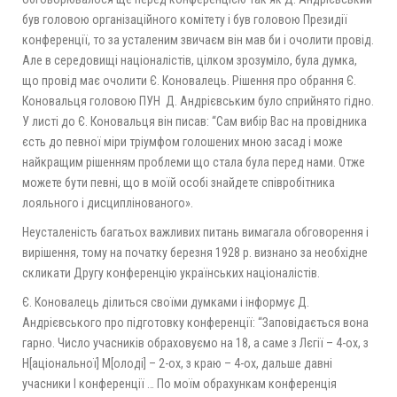
був головою організаційного комітету і був головою Президії
конференції, то за усталеним звичаєм він мав би і очолити провід.
Але в середовищі націоналістів, цілком зрозуміло, була думка,
що провід має очолити Є. Коновалець. Рішення про обрання Є.
Коновальця головою ПУН Д. Андрієвським було сприйнято гідно.
У листі до Є. Коновальця він писав: “Сам вибір Вас на провідника
єсть до певної міри тріумфом голошених мною засад і може
найкращим рішенням проблеми що стала була перед нами. Отже
можете бути певні, що в моїй особі знайдете співробітника
лояльного і дисциплінованого».
Неусталеність багатьох важливих питань вимагала обговорення і
вирішення, тому на початку березня 1928 р. визнано за необхідне
скликати Другу конференцію українських націоналістів.
Є. Коновалець ділиться своїми думками і інформує Д.
Андрієвського про підготовку конференції: “Заповідається вона
гарно. Число учасників обраховуємо на 18, а саме з Лєгії – 4-ох, з
Н[аціональної] М[олоді] – 2-ох, з краю – 4-ох, дальше давні
учасники І конференції … По моїм обрахункам конференція