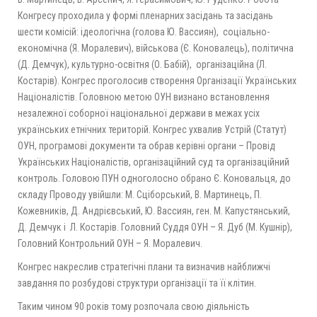
Конгресу проходила у формі пленарних засідань та засідань
шести комісій: ідеологічна (голова Ю. Вассиян), соціально-
економічна (Я. Моралевич), військова (Є. Коновалець), політична
(Д. Демчук), культурно-освітня (О. Бабій), організаційна (Л.
Костарів). Конгрес проголосив створення Організації Українських
Націоналістів. Головною метою ОУН визнано встановлення
незалежної соборної національної держави в межах усіх
українських етнічних територій. Конгрес ухвалив Устрій (Статут)
ОУН, програмові документи та обрав керівні органи – Провід
Українських Націоналістів, організаційний суд та організаційний
контроль. Головою ПУН одноголосно обрано Є. Коновальця, до
складу Проводу увійшли: М. Сціборський, В. Мартинець, П.
Кожевників, Д. Андрієвський, Ю. Вассиян, ген. М. Капустянський,
Д. Демчук і Л. Костарів. Головний Суддя ОУН – Я. Дуб (М. Кушнір),
Головний Контрольний ОУН – Я. Моралевич.
Конгрес накреслив стратегічні плани та визначив найближчі
завдання по розбудові структури організації та її клітин.
Таким чином 90 років тому розпочала свою діяльність