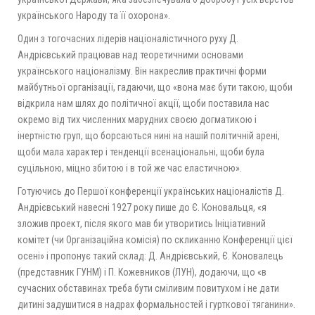
українського Народу та її охорона».
Один з тогочасних лідерів націоналістичного руху Д.
Андрієвський працював над теоретичними основами
українського націоналізму. Він накреслив практичні форми
майбутньої організації, гадаючи, що «вона має бути такою, щоби
відкрила нам шлях до політичної акції, щоби поставила нас
окремо від тих численних марудних своєю догматикою і
інертністю груп, що борсаються нині на нашій політичній арені,
щоби мала характер і тенденції всенаціональні, щоби була
суцільною, міцно збитою і в той же час еластичною».
Готуючись до Першої конференції українських націоналістів Д.
Андрієвський навесні 1927 року пише до Є. Коновальця, «я
зложив проект, після якого мав би утворитись Ініціативний
комітет (чи Організаційна комісія) по скликанню Конференції цієї
осені» і пропонує такий склад: Д. Андрієвський, Є. Коновалець
(представник ГУНМ) і П. Кожевников (ЛУН), додаючи, що «в
сучасних обставинах треба бути сміливим повитухом і не дати
дитині задушитися в надрах формальностей і гурткової тяганини».