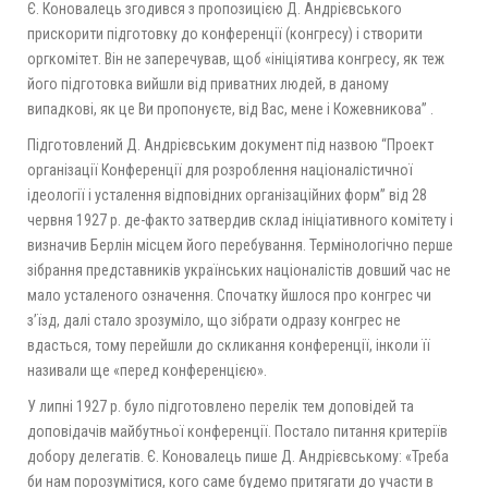
Є. Коновалець згодився з пропозицією Д. Андрієвського
прискорити підготовку до конференції (конгресу) і створити
оргкомітет. Він не заперечував, щоб «ініціятива конгресу, як теж
його підготовка вийшли від приватних людей, в даному
випадкові, як це Ви пропонуєте, від Вас, мене і Кожевникова” .
Підготовлений Д. Андрієвським документ під назвою “Проект
організації Конференції для розроблення націоналістичної
ідеології і усталення відповідних організаційних форм” від 28
червня 1927 р. де-факто затвердив склад ініціативного комітету і
визначив Берлін місцем його перебування. Термінологічно перше
зібрання представників українських націоналістів довший час не
мало усталеного означення. Спочатку йшлося про конгрес чи
з’їзд, далі стало зрозуміло, що зібрати одразу конгрес не
вдасться, тому перейшли до скликання конференції, інколи її
називали ще «перед конференцією».
У липні 1927 р. було підготовлено перелік тем доповідей та
доповідачів майбутньої конференції. Постало питання критеріїв
добору делегатів. Є. Коновалець пише Д. Андрієвському: «Треба
би нам порозумітися, кого саме будемо притягати до участи в