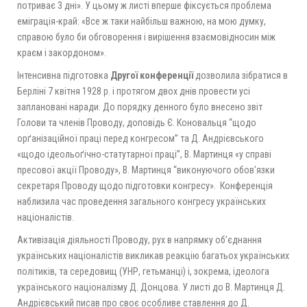
потриває 3 дні». У цьому ж листі вперше фіксується проблема
еміграція-край: «Все ж таки найбільш важною, на мою думку,
справою було би обговорення і вирішення взаємовідносин між
краєм і закордоном».
Інтенсивна підготовка
Другої конференції
дозволила зібратися в
Берліні 7 квітня 1928 р. і протягом двох днів провести усі
заплановані наради. До порядку денного було внесено звіт
Голови та членів Проводу, доповідь Є. Коновальця “щодо
орґанізаційної праці перед конгресом” та Д. Андрієвського
«щодо ідеольоґічно-статутарної праці”, В. Мартинця «у справі
пресової акції Проводу», В. Мартинця “виконуючого обов’язки
секретаря Проводу щодо підготовки конгресу». Конференція
наблизила час проведення загального конгресу українських
націоналістів.
Активізація діяльності Проводу, рух в напрямку об’єднання
українських націоналістів викликав реакцію багатьох українських
політиків, та середовищ (УНР, гетьманці) і, зокрема, ідеолога
українського націоналізму Д. Донцова. У листі до В. Мартинця Д.
Андрієвський писав про своє особливе ставлення до Д.