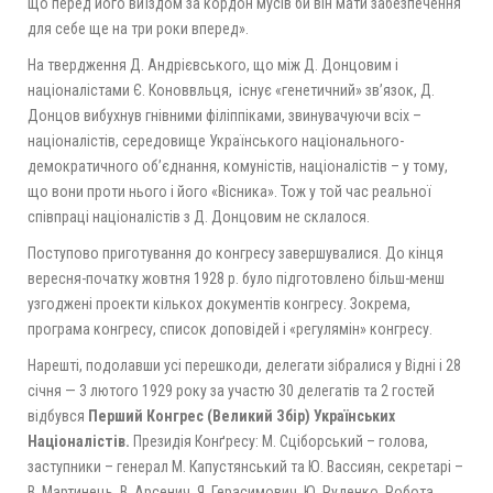
що перед його виїздом за кордон мусів би він мати забезпечення
для себе ще на три роки вперед».
На твердження Д. Андрієвського, що між Д. Донцовим і
націоналістами Є. Коноввльця, існує «генетичний» зв’язок, Д.
Донцов вибухнув гнівними філіппіками, звинувачуючи всіх –
націоналістів, середовище Українського національного-
демократичного об’єднання, комуністів, націоналістів – у тому,
що вони проти нього і його «Вісника». Тож у той час реальної
співпраці націоналістів з Д. Донцовим не склалося.
Поступово приготування до конгресу завершувалися. До кінця
вересня-початку жовтня 1928 р. було підготовлено більш-менш
узгоджені проекти кількох документів конгресу. Зокрема,
програма конгресу, список доповідей і «регулямін» конгресу.
Нарешті, подолавши усі перешкоди, делегати зібралися у Відні і 28
січня — 3 лютого 1929 року за участю 30 делегатів та 2 гостей
відбувся
Перший Конгрес (Великий Збір) Українських
Націоналістів.
Президія Конґресу: М. Сціборський – голова,
заступники – генерал М. Капустянський та Ю. Вассиян, секретарі –
В. Мартинець, В. Арсенич, Я. Герасимович, Ю. Руденко. Робота