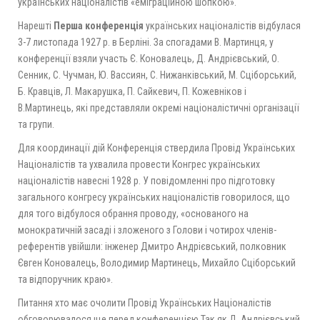
українських націоналістів «еміграційною шопкою».
Нарешті
Перша конференція
українських націоналістів відбулася
3-7 листопада 1927 р. в Берліні. За спогадами В. Мартинця, у
конференції взяли участь Є. Коновалець, Д. Андрієвський, О.
Сенник, С. Чучман, Ю. Вассиян, С. Нижанківський, М. Сціборський,
Б. Кравців, Л. Макарушка, П. Сайкевич, П. Кожевніков і
В.Мартинець, які представляли окремі націоналістичні організації
та групи.
Для координації дій Конференція ствердила Провід Українських
Націоналістів та ухвалила провести Конгрес українських
націоналістів навесні 1928 р. У повідомленні про підготовку
загального конгресу українських націоналістів говорилося, що
для того відбулося обрання проводу, «основаного на
монократичній засаді і зложеного з Голови і чотирох членів-
референтів увійшли: інженер Дмитро Андрієвський, полковник
Євген Коновалець, Володимир Мартинець, Михайло Сціборський
та відпоручник краю».
Питання хто має очолити Провід Українських Націоналістів
обговорювалося ще перед конференцією Так як Д. Андрієвський