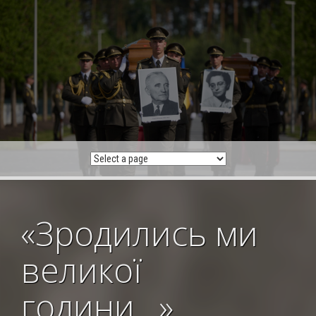
Skip
to
content
«Зродились ми
великої
години…»