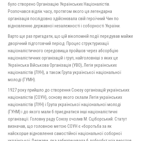
було створено Організацію Українських Націоналістів.
Розпочався відлік часу, протягом якого ця легендарна
організація послідовно здійснювала свій героїчний Чин по
відновленню державної незалежності і соборності України.
Варто ще раз пригадати, що цій вікопомній події передував майже
дворічний підготовчий період. Процес структуризації
націоналістичного середовища пройшов через абсорбцію
націоналістичних організацій і груп, найголовніші з яких це
Українська Військова Організація (УВО), Легія українських
націоналістів (ЛУН), а також Група української національної
молоді (ГУМН).
1927 року прийшло до створення Союзу організацій українських
націоналістів (СОУН), основу якого склали Легія українських
націоналістів (ЛУН) і Група української національної молоді
(ГУНМ) і до якого мали б приєднатися інші націоналістичні
організації. Головну раду Союзу очолив М. Сціборський. Статут
визначав, що головною метою СОУН є «боротьба за як
найскорше відновлення самостійної національної соборної
української Держави, яка забезпечувала б добробут усіх верстов