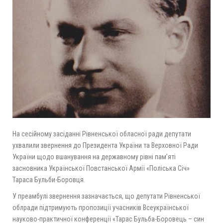
На сесійному засіданні Рівненської обласної ради депутати
ухвалили звернення до Президента України та Верховної Ради
України щодо вшанування на державному рівні пам’яті
засновника Української Повстанської Армії «Поліська Січ»
Тараса Бульби-Боровця.
У преамбулі звернення зазначається, що депутати Рівненської
облради підтримують пропозиції учасників Всеукраїнської
науково-практичної конференції «Тарас Бульба-Боровець – син