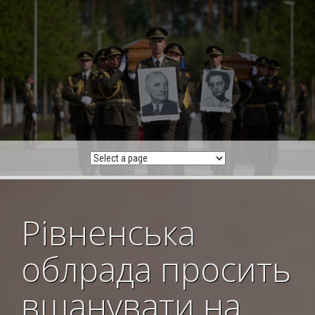
Skip
to
content
Рівненська
облрада просить
вшанувати на