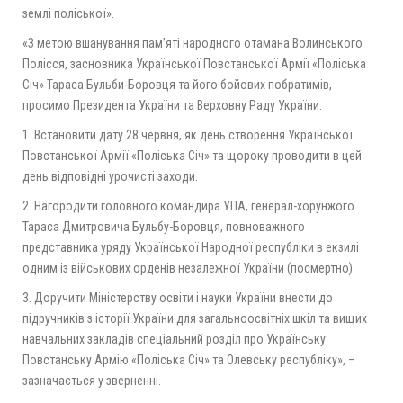
землі поліської».
«З метою вшанування пам’яті народного отамана Волинського
Полісся, засновника Української Повстанської Армії «Поліська
Січ» Тараса Бульби-Боровця та його бойових побратимів,
просимо Президента України та Верховну Раду України:
1. Встановити дату 28 червня, як день створення Української
Повстанської Армії «Поліська Січ» та щороку проводити в цей
день відповідні урочисті заходи.
2. Нагородити головного командира УПА, генерал-хорунжого
Тараса Дмитровича Бульбу-Боровця, повноважного
представника уряду Української Народної республіки в екзилі
одним із військових орденів незалежної України (посмертно).
3. Доручити Міністерству освіти і науки України внести до
підручників з історії України для загальноосвітніх шкіл та вищих
навчальних закладів спеціальний розділ про Українську
Повстанську Армію «Поліська Січ» та Олевську республіку», –
зазначається у зверненні.