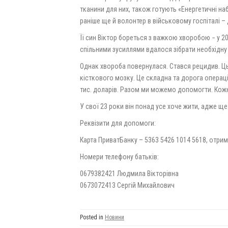
тканини для них, також готують «Енергетичні наб
раніше ще й волонтер в військовому госпіталі – 
Її син Віктор бореться з важкою хворобою − у 2
спільними зусиллями вдалося зібрати необхідну 
Однак хвороба повернулася. Стався рецидив. Ц
кісткового мозку. Це складна та дорога операці
тис. доларів. Разом ми можемо допомогти. Кож
У свої 23 роки він понад усе хоче жити, адже ще 
Реквізити для допомоги:
Карта ПриватБанку – 5363 5426 1014 5618, отрим
Номери телефону батьків:
0679382421 Людмила Вікторівна
0673072413 Сергій Михайлович
Posted in
Новини