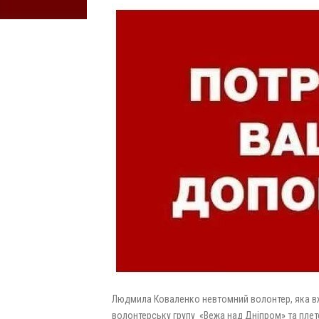
Людмила Коваленко невтомний волонтер, яка вж
волонтерську групу «Вежа над Дніпром» та плете