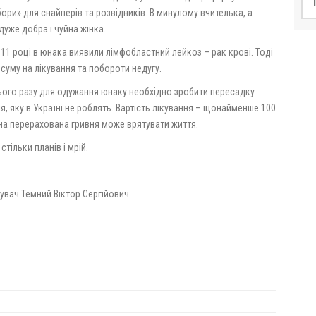
ори» для снайперів та розвідників. В минулому вчителька, а
дуже добра і чуйна жінка.
011 році в юнака виявили лімфобластний лейкоз – рак крові. Тоді
суму на лікування та побороти недугу.
ього разу для одужання юнаку необхідно зробити пересадку
я, яку в Україні не роблять. Вартість лікування – щонайменше 100
на перерахована гривня може врятувати життя.
стільки планів і мрій.
увач Темний Віктор Сергійович