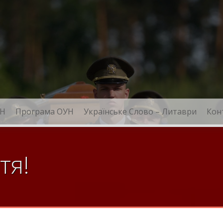
Н
Програма ОУН
Українське Слово – Литаври
Кон
тя!