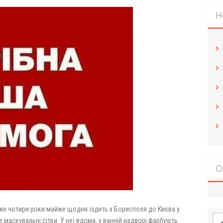
Н
О
е чотири роки майже щодня їздить з Борисполя до Києва у
По
 маскувальні сітки. У неї вдома, у ванній надворі фарбують