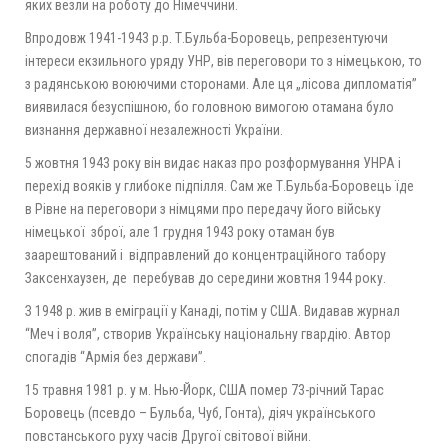
яких везли на роботу до Німеччини.
Впродовж 1941-1943 p.p. Т.Бульба-Боровець, репрезентуючи
інтереси екзильного уряду УНР, вів переговори то з німецькою, то
з радянською воюючими сторонами. Але ця „лісова дипломатія”
виявилася безуспішною, бо головною вимогою отамана було
визнання державної незалежності України.
5 жовтня 1943 року він видає наказ про розформування УНРА і
перехід вояків у глибоке підпілля. Сам же Т.Бульба-Боровець їде
в Рівне на переговори з німцями про передачу його війську
німецької зброї, але 1 грудня 1943 року отаман був
заарештований і відправлений до концентраційного табору
Заксенхаузен, де перебував до середини жовтня 1944 року.
З 1948 р. жив в еміграції у Канаді, потім у США. Видавав журнал
“Меч і воля”, створив Українську національну гвардію. Автор
спогадів “Армія без держави”.
15 травня 1981 р. у м. Нью-Йорк, США помер 73-річний Тарас
Боровець (псевдо – Бульба, Чуб, Гонта), діяч українського
повстанського руху часів Другої світової війни.