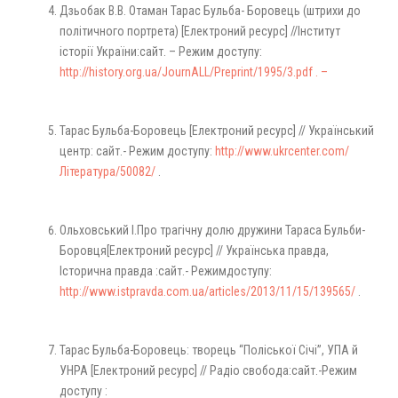
Дзьобак В.В. Отаман Тарас Бульба- Боровець (штрихи до
політичного портрета) [Eлектроний ресурс] //Інститут
історії України:сайт. – Режим доступу:
http://history.org.ua/JournALL/Preprint/1995/3.pdf . –
Тарас Бульба-Боровець [Eлектроний ресурс] // Український
центр: сайт.- Режим доступу:
http://www.ukrcenter.com/
Література/50082/
.
Ольховський І.Про трагічну долю дружини Тараса Бульби-
Боровця[Eлектроний ресурс] // Українська правда,
Історична правда :сайт.- Режимдоступу:
http://www.istpravda.com.ua/articles/2013/11/15/139565/
.
Тарас Бульба-Боровець: творець “Поліської Січі”, УПА й
УНРА [Eлектроний ресурс] // Радіо свобода:сайт.-Режим
доступу :