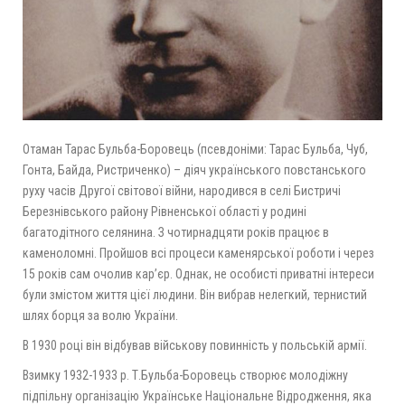
Отаман Тарас Бульба-Боровець (псевдоніми: Тарас Бульба, Чуб,
Гонта, Байда, Ристриченко) – діяч українського повстанського
руху часів Другої світової війни, народився в селі Бистричі
Березнівського району Рівненської області у родині
багатодітного селянина. З чотирнадцяти років працює в
каменоломні. Пройшов всі процеси каменярської роботи і через
15 років сам очолив кар’єр. Однак, не особисті приватні інтереси
були змістом життя цієї людини. Він вибрав нелегкий, тернистий
шлях борця за волю України.
В 1930 році він відбував військову повинність у польській армії.
Взимку 1932-1933 р. Т.Бульба-Боровець створює молодіжну
підпільну організацію Українське Національне Відродження, яка