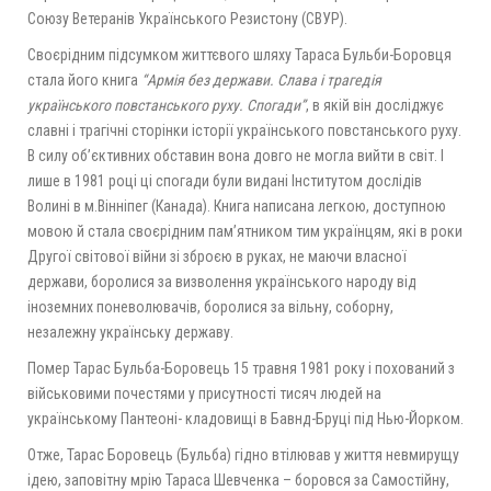
Союзу Ветеранів Українського Резистону (СВУР).
Своєрідним підсумком життєвого шляху Тараса Бульби-Боровця
стала його книга
“Армiя без держави. Слава i трагедiя
українського повстанського руху. Спогади”
, в якій він досліджує
славні і трагічні сторінки історії українського повстанського руху.
В силу об’єктивних обставин вона довго не могла вийти в світ. І
лише в 1981 році ці спогади були видані Інститутом дослідів
Волині в м.Вінніпег (Канада). Книга написана легкою, доступною
мовою й стала своєрідним пам’ятником тим українцям, які в роки
Другої світової війни зі зброєю в руках, не маючи власної
держави, боролися за визволення українського народу від
іноземних поневолювачів, боролися за вільну, соборну,
незалежну українську державу.
Помер Тарас Бульба-Боровець 15 травня 1981 року і похований з
вiйськовими почестями у присутностi тисяч людей на
українському Пантеонi- кладовищi в Бавнд-Бруцi пiд Нью-Йорком.
Отже, Тарас Боровець (Бульба) гiдно втiлював у життя невмирущу
iдею, заповiтну мрiю Тараса Шевченка – боровся за Самостiйну,