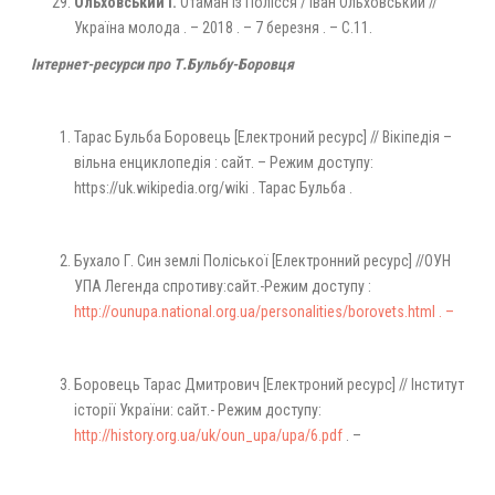
Ольховський І.
Отаман із Полісся / Іван Ольховський //
Україна молода . – 2018 . – 7 березня . – С.11.
Інтернет-ресурси про Т.Бульбу-Боровця
Тарас Бульба Боровець [Eлектроний ресурс] // Вікіпедія –
вільна енциклопедія : сайт. – Режим доступу:
https://uk.wikipedia.org/wiki . Тарас Бульба .
Бухало Г. Син землі Поліської [Eлектронний ресурс] //ОУН
УПА Легенда спротиву:сайт.-Режим доступу :
http://ounupa.national.org.ua/personalities/borovets.html . –
Боровець Тарас Дмитрович [Eлектроний ресурс] // Інститут
історії України: сайт.- Режим доступу:
http://history.org.ua/uk/oun_upa/upa/6.pdf
. –