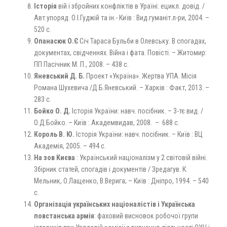
Історія
вій і збройних конфліктів в Ураїні: ецикл. довід. /
Авт.упоряд. О.І.Гуджій та ін.- Київ : Вид.гуманіт.л-ри, 2004. –
520 с.
Опанасюк О.Є
Січ Тараса Бульби в Олевську. В спогадах,
документах, свідченнях. Війна і фата. Повісті. – Житомир:
ПП Пасічник М. П., 2008. – 438 с.
Яневський Д. Б.
Проект «Україна». Жертва УПА. Місія
Романа Шухевича /Д.Б.Яневський. – Харків : Факт, 2013. –
283 с.
Бойко О. Д.
Історія України: навч. посібник. – 3-тє вид. /
О.Д.Бойко. – Київ : Академвидав, 2008. – 688 с.
Король В. Ю.
Історія України: навч. посібник. – Київ : ВЦ
Академія, 2005. – 494 с.
На зов Києва
: Український націоналізм у 2 світовій війні.
Збірник статей, спогадів і документів / Зредагув. К.
Мельник, О.Лащенко, В.Верига; – Київ : Дніпро, 1994. – 540
с.
Організація українських націоналістів і Українська
повстанська армія
: фаховий висновок робочої групи