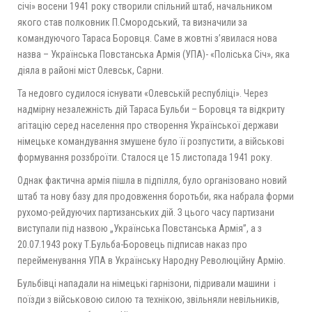
січі» восени 1941 року створили спільний штаб, начальником
якого став полковник П.Смородський, та визначили за
командуючого Тараса Боровця. Саме в жовтні з’явилася нова
назва – Українська Повстанська Армія (УПА)- «Поліська Січ», яка
діяла в районі міст Олевськ, Сарни.
Та недовго судилося існувати «Олевській республіці». Через
надмірну незалежність дій Тараса Бульби – Боровця та відкриту
агітацію серед населення про створення Української держави
німецьке командування змушене було її розпустити, а військові
формування роззброїти. Сталося це 15 листопада 1941 року.
Однак фактична армія пішла в підпілля, було організовано новий
штаб та нову базу для продовження боротьби, яка набрала форми
рухомо-рейдуючих партизанських дій. З цього часу партизани
виступали під назвою „Українська Повстанська Армія”, а з
20.07.1943 року Т.Бульба-Боровець підписав наказ про
перейменування УПА в Українську Народну Революційну Армію.
Бульбівці нападали на німецькі гарнізони, підривали машини і
поїзди з військовою силою та технікою, звільняли невільників,