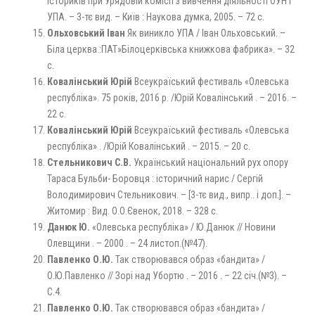
істориків при Урядовій комісії з вивчення діяльності ОУН і
УПА. – 3-тє вид. – Київ : Наукова думка, 2005. – 72 с.
Ольховський Іван
Як виникло УПА / Іван Ольховський. –
Біла церква.:ПАТ»Білоцерківська книжкова фабрика». – 32
с.
Ковалінський Юрій
Всеукраїський фестиваль «Олевська
республіка». 75 років, 2016 р. /Юрій Ковалінський . – 2016. –
22 с.
Ковалінський Юрій
Всеукраїський фестиваль «Олевська
республіка» . /Юрій Ковалінський . – 2015. – 20 с.
Стельникович С.В.
Український національний рух опору
Тараса Бульби- Боровця : історичний нарис / Сергій
Володимирович Стельникович. – [3-тє вид., випр.. і доп.]. –
Житомир : Вид. О.О.Євенок, 2018. – 328 с.
Данюк Ю.
«Олевська республіка» / Ю.Данюк // Новини
Олевщини . – 2000 . – 24 листоп.(№47).
Павленко О.Ю.
Так створювався образ «бандита» /
О.Ю.Павленко // Зорі над Убортю . – 2016 . – 22 січ.(№3). –
С.4.
Павленко О.Ю.
Так створювався образ «бандита» /