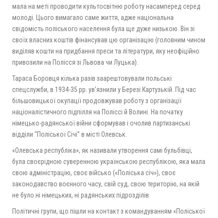
мала на меті проводити культосвітню роботу насамперед серед
молоді. Цього вимагало саме життя, адже національна
свідомість поліського населення була ще дуже низькою. Вiн зi
своїх власних коштiв фiнансував цю органiзацiю (головним чином
видiляв кошти на придбання преси та лiтератури, яку неофiцiйно
привозили на Полiсся зi Львова чи Луцька).
Тараса Боровця кілька разів заарештовували польські
спецслужби, в 1934-35 рр. ув’язнили у Березі Картузькій. Під час
більшовицької окупації продовжував роботу з організації
націоналістичного підпілля на Поліссі й Волині. На початку
німецько-радянської війни сформував і очолив партизанські
відділи “Поліської Січі” в місті Олевськ.
«Олевська республіка», як називали утворення самі бульбівці,
була своєрідною суверенною українською республікою, яка мала
свою адміністрацію, своє військо («Поліська січ»), своє
законодавство воєнного часу, свій суд, свою територію, на якій
не було ні німецьких, ні радянських підрозділів.
Політичні групи, що пішли на контакт з командуванням «Поліської