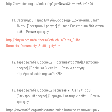
http://novasich.org.ua/index.php?go=News&in=view&id=1406 .
Сергійчук В. Тарас Бульба-Боровець. Документи. Статті.
Листи. [Eлектроний ресурс] // Чтиво.Електронна бібліотека:
сайт.- Режим доступу:
http://chtyvo.org.ua/authors/Serhiichuk/Taras_Bulba-
Borovets_Dokumenty_Statti_Lysty/ . –
Тарас Бульба-Боровець — організатор УПА[Eлектроний
ресурс] //Поліська Січ:сайт . – Режим доступу:
http://poliskasich.org.ua/?p=254 .
Тарас Бульба-Боровець заснував УПА в 1941 році
[Eлектроний ресурс] //Народний оглядач: сайт . – Режим
доступу:
https://www.ar25.org/article/taras-bulba-borovec-zasnuvav-upa-v-