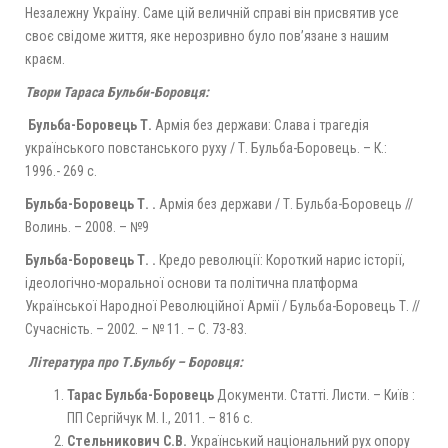
Незалежну Україну. Саме цiй величнiй справi вiн присвятив усе
своє свiдоме життя, яке нерозривно було пов’язане з нашим
краєм.
Твори Тараса Бульби-Боровця:
Бульба-Боровець Т.
Армія без держави: Слава і трагедія
українського повстанського руху / Т. Бульба-Боровець. – К.:
1996.- 269 с.
Бульба-Боровець Т. .
Армія без держави / Т. Бульба-Боровець //
Волинь. – 2008. – №9
Бульба-Боровець Т. .
Кредо революції: Короткий нарис історії,
ідеологічно-моральної основи та політична платформа
Української Народної Революційної Армії / Бульба-Боровець Т. //
Сучасність. – 2002. – № 11. – С. 73-83.
Література про Т.Бульбу – Боровця:
Тарас Бульба-Боровець
Документи. Статті. Листи. – Київ :
ПП Сергійчук М. І., 2011. – 816 с.
Стельникович С.В.
Український національний рух опору