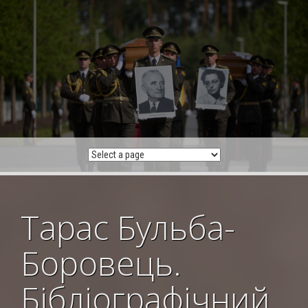
Skip
to
content
Тарас Бульба-
Боровець.
Бібліографічний