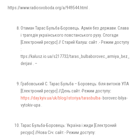
https://www.radiosvoboda.org/a/949544.html .
Отаман Тарас Бульба-Боровець. Армія без держави. Слава
і трагедія українського повстанського руху. Спогади
[Eлектроний ресурс] // Старий Калуш: сайт .- Режим доступу
:
ttps://kalusz.io.ua/s217732/taras_bulbaborovec_armiya_bez_
derjavi . –
Грабовський С. Тарас Бульба – Боровець: біля витоків УПА
[Eлектроний ресурс] //День:сайт.-Режим доступу
:
https://day.kyiv.ua/uk/blog/istoriya/tarasbulba-
borovec-bilya-
vytokiv-upa .
Тарас Бульба-Боровець: Україна і жиди [Eлектроний
ресурс] //Нова Січ: сайт.- Режим доступу: