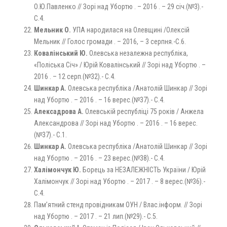
О.Ю.Павленко // Зорі над Убортю . – 2016 . – 29 січ.(№3).-
С.4.
Мельник О.
УПА народилася на Олевщині /Олексій
Мельник // Голос громади . – 2016, – 3 серпня.-С.6.
Ковалінський Ю.
Олевська незалежна республіка,
«Поліська Січ» / Юрій Ковалінський // Зорі над Убортю . –
2016 . – 12 серп.(№32).- С.4.
Шинкар А.
Олевська республіка /Анатолій Шинкар // Зорі
над Убортю . – 2016 . – 16 верес.(№37).- С.4.
Алексадрова А.
Олевській республіці 75 років / Анжела
Александрова // Зорі над Убортю . – 2016 . – 16 верес.
(№37).- С.1.
Шинкар А.
Олевська республіка /Анатолій Шинкар // Зорі
над Убортю . – 2016 . – 23 верес.(№38).- С.4.
Халімончук Ю.
Борець за НЕЗАЛЕЖНІСТЬ України / Юрій
Халімончук // Зорі над Убортю . – 2017 . – 8 верес.(№36).-
С.4.
Пам’ятний стенд провідникам ОУН / Влас.інформ. // Зорі
над Убортю . – 2017 . – 21 лип.(№29).- С.5.