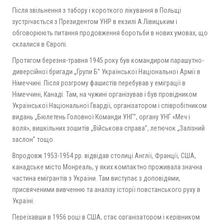
Після звільнення з табору і короткого лікування в Польщі
зустрічається з Президентом УНР в екзилі А.Лівицьким і
обговорюють питання продовження боротьби в нових умовах, що
склалися в Європі.
Протягом березня-травня 1945 року був командиром парашутно-
диверсійної бригади „Групи Б” Української Національної Армії в
Німеччині. Після розгрому фашистів перебував у еміграції в
Німеччині, Канаді. Там, на чужині організував і був провідником
Української Національної Гвардії, організатором і співробітником
видань „Бюлетень Головної Команди УНГ”, органу УНГ «Меч і
воля», вишкільних зошитів „Військова справа”, летючок „Залізний
заслон” тощо.
Впродовж 1953-1954 рр. відвідав столиці Англії, Франції, США,
канадське місто Монреаль, у яких компактно проживала значна
частина емігрантів з України. Там виступає з доповідями,
присвяченими вивченню та аналізу історії повстанського руху в
Україні.
Переїхавши в 1956 році в США, стає організатором і керівником