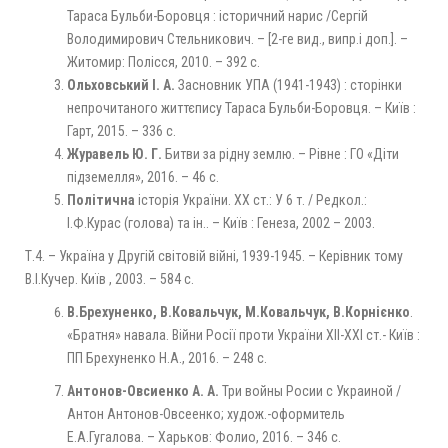
Тараса Бульби-Боровця : історичний нарис /Сергій
Володимирович Стельникович. – [2-ге вид., випр.і доп.]. –
Житомир: Полісся, 2010. – 392 с.
Ольховський І. А.
Засновник УПА (1941-1943) : сторінки
непрочитаного життєпису Тараса Бульби-Боровця. – Київ :
Гарт, 2015. – 336 с.
Журавель Ю. Г.
Битви за рідну землю. – Рівне : ГО «Діти
підземелля», 2016. – 46 с.
Політична
історія України. ХХ ст.: У 6 т. / Редкол.:
І.Ф.Курас (голова) та ін.. – Київ : Генеза, 2002 – 2003.
Т.4. – Україна у Другій світовій війні, 1939-1945. – Керівник тому
В.І.Кучер. Київ , 2003. – 584 с.
В.Брехуненко, В.Ковальчук, М.Ковальчук, В.Корнієнко
.
«Братня» навала. Війни Росії проти України ХІІ-ХХІ ст.- Київ :
ПП Брехуненко Н.А., 2016. – 248 с.
Антонов-Овсиенко А. А.
Три войны Росии с Украиной /
Антон Антонов-Овсеенко; худож.-оформитель
Е.А.Гугалова. – Харьков: Фолио, 2016. – 346 с.