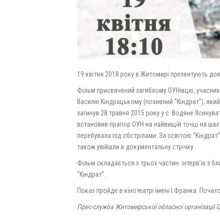
19 квітня 2018 року в Житомирі презентують док
Фільм присвячений загиблому ОУНівцю, учаснику
Василю Кіндрацькому (позивний “Кіндрат”), яки
загинув 28 травня 2015 року у с. Водяне Ясинув
встановив прапор ОУН на найвищій точці на шахт
перебувала під обстрілами. За освітою “Кіндрат” 
також увійшли в документальну стрічку.
Фільм складається з трьох частин: інтерв’ю з бл
“Кіндрат”.
Показ пройде в кінотеатрі імені І.Франка. Початок
Прес-служба Житомирської обласної організації 