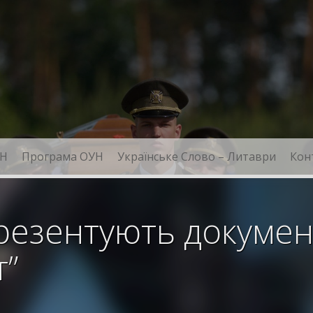
Н
Програма ОУН
Українське Слово – Литаври
Кон
резентують докуме
т”