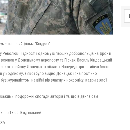
По
ументальний фільм “Кіндрат”.
 Революції Гідності і одному із перших добровольців на фронті
й воював у Донецькому аеропорту та Пісках. Василь Кіндрацький
атського району Донецької області. Напередодні загибелі боєць
і у Водяному, з якої було видно Донецьк і яка постійно
був журналістом, на війні вів власну кінохроніку, кадри з якої
изькими, подорожні спогади авторів і те, що відзняв сам
 ‒ о 18.00. Вхід вільний.
ОУН