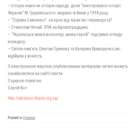
– Історія книги як історія народу: доля “Ілюстрованої історії
України” М. Грушевського, виданої в Києві у 1918 році;
– “Справа Савченко”: за крок від терактів і перевороту?
– Станіслав Нечай: УПА на Кіровоградщині;
– “Українська жінка-волонтер, жінка-герой”: підсумки огляду-
конкурсу;
– Світла пам’ять Олегові Гринюку та Катерині Криворучко,які
відійшли у вічність.
З електронною версією опублікованих матеріалів читачі можуть
ознайолитися на сайті газети.
З щирою повагою
Сергій Кот
http://ukrslovo-litavry.org.ua/
Posted in
Новини