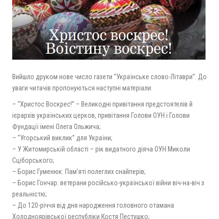
Вийшло друком нове число газети “Українське слово-Літаври”. До
уваги читачів пропонуються наступні матеріали:
– “Христос Воскрес!” – Великодні привітання предстоятелів й
ієрархів українських церков, привітання Голови ОУН і Голови
Фундації імені Олега Ольжича;
– “Угорський виклик” для України;
– У Житомирській області – рік видатного діяча ОУН Миколи
Сціборського;
– Борис Гуменюк: Пам’яті полеглих снайперів;
– Борис Гончар: ветерани російсько-української війни віч-на-віч з
реальністю;
– До 120-річчя від дня народження головного отамана
Холодноярівської республіки Костя Пестушко;