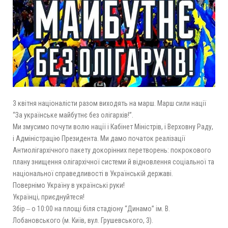
3 квітня націоналісти разом виходять на марш. Марш сили нації
“За українське майбутнє без олігархів!”.
Ми змусимо почути волю нації і Кабінет Міністрів, і Верховну Раду,
і Адміністрацію Президента. Ми дамо початок реалізації
Антиолігархічного пакету докорінних перетворень: покрокового
плану знищення олігархічної системи й відновлення соціальної та
національної справедливості в Українській державі.
Повернімо Україну в українські руки!
Українці, приєднуйтеся!
Збір ‒ о 10:00 на
площі біля стадіону “Динамо” ім. В.
Лобановського (м. Київ, вул. Грушевського, 3).