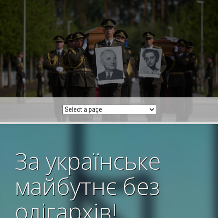
Skip
to
content
За українське
майбутнє без
олігархів!