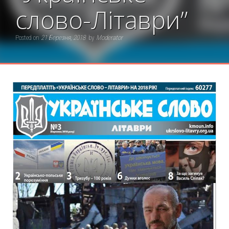
слово-Літаври”
Posted on
21 Березня, 2018
by
Moderator