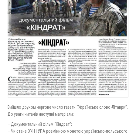
Вийшло друком чергове число газети “Українське слово-Літаври”.
До уваги читачів наступні матеріали:
– Документальний фільм “Кіндрат”;
– Чи стане ОУН і УПА розмінною монетою українсько-польського