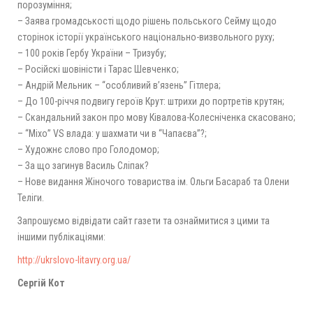
порозуміння;
– Заява громадськості щодо рішень польського Сейму щодо
сторінок історії українського національно-визвольного руху;
– 100 років Гербу України – Тризубу;
– Російскі шовіністи і Тарас Шевченко;
– Андрій Мельник – “особливий в’язень” Гітлера;
– До 100-річчя подвигу героїв Крут: штрихи до портретів крутян;
– Скандальний закон про мову Ківалова-Колесніченка скасовано;
– “Міхо” VS влада: у шахмати чи в “Чапаєва”?;
– Художнє слово про Голодомор;
– За що загинув Василь Сліпак?
– Нове видання Жіночого товариства ім. Ольги Басараб та Олени
Теліги.
Запрошуємо відвідати сайт газети та ознаймитися з цими та
іншими публікаціями:
http://ukrslovo-litavry.org.ua/
Сергій Кот